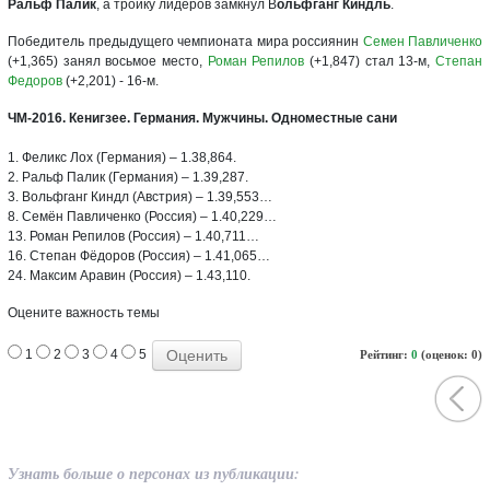
Ральф Палик
, а тройку лидеров замкнул В
ольфганг Киндль
.
Победитель предыдущего чемпионата мира россиянин
Семен Павличенко
(+1,365) занял восьмое место,
Роман Репилов
(+1,847) стал 13-м,
Степан
Федоров
(+2,201) - 16-м.
ЧМ-2016. Кенигзее. Германия. Мужчины. Одноместные сани
1. Феликс Лох (Германия) – 1.38,864.
2. Ральф Палик (Германия) – 1.39,287.
3. Вольфганг Киндл (Австрия) – 1.39,553…
8. Семён Павличенко (Россия) – 1.40,229…
13. Роман Репилов (Россия) – 1.40,711…
16. Степан Фёдоров (Россия) – 1.41,065…
24. Максим Аравин (Россия) – 1.43,110.
Оцените важность темы
1
2
3
4
5
Рейтинг:
0
(оценок: 0)
Узнать больше о персонах из публикации: