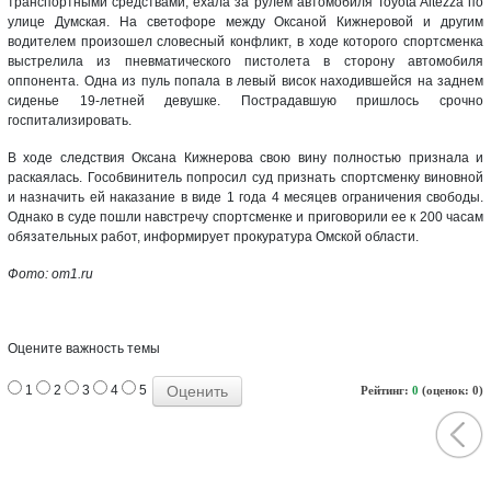
транспортными средствами, ехала за рулем автомобиля Toyota Altezza по
улице Думская. На светофоре между Оксаной Кижнеровой и другим
водителем произошел словесный конфликт, в ходе которого спортсменка
выстрелила из пневматического пистолета в сторону автомобиля
оппонента. Одна из пуль попала в левый висок находившейся на заднем
сиденье 19-летней девушке. Пострадавшую пришлось срочно
госпитализировать.
В ходе следствия Оксана Кижнерова свою вину полностью признала и
раскаялась. Гособвинитель попросил суд признать спортсменку виновной
и назначить ей наказание в виде 1 года 4 месяцев ограничения свободы.
Однако в суде пошли навстречу спортсменке и приговорили ее к 200 часам
обязательных работ, информирует прокуратура Омской области.
Фото: om1.ru
Оцените важность темы
1
2
3
4
5
Рейтинг:
0
(оценок: 0)