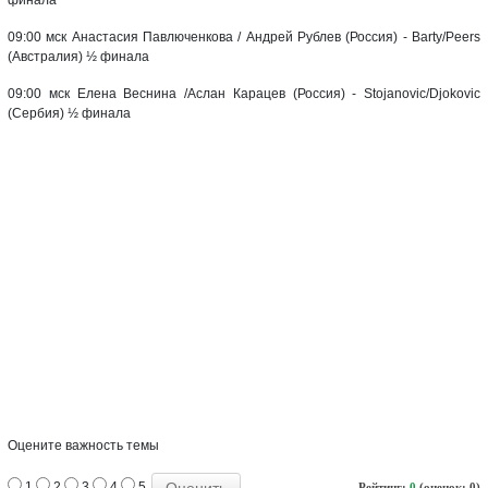
09:00 мск Анастасия Павлюченкова / Андрей Рублев (Россия) - Barty/Peers
(Австралия) ½ финала
09:00 мск Елена Веснина /Аслан Карацев (Россия) - Stojanovic/Djokovic
(Сербия) ½ финала
Оцените важность темы
1
2
3
4
5
Рейтинг:
0
(оценок: 0)