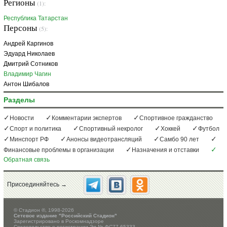
Регионы
(1):
Республика Татарстан
Персоны
(5):
Андрей Каргинов
Эдуард Николаев
Дмитрий Сотников
Владимир Чагин
Антон Шибалов
Разделы
Новости
Комментарии экспертов
Спортивное гражданство
Спорт и политика
Спортивный некролог
Хоккей
Футбол
Минспорт РФ
Анонсы видеотрансляций
Самбо 90 лет
Финансовые проблемы в организации
Назначения и отставки
Обратная связь
Присоединяйтесь →
©
Стадион ®, 1998-2026
Сетевое издание "Российский Стадион"
Зарегистрировано в Роскомнадзоре
Свидетельство о регистрации Эл № ФС77-65333