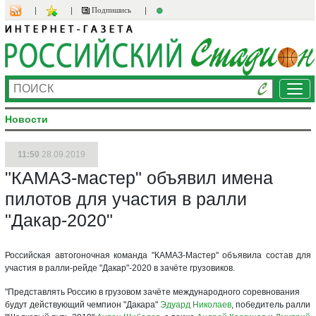
Подпишись
Ме
Новости
11:50
28.09.2019
"КАМАЗ-мастер" объявил имена
пилотов для участия в ралли
"Дакар-2020"
Российская автогоночная команда "КАМАЗ-Мастер" объявила состав для
участия в ралли-рейде "Дакар"-2020 в зачёте грузовиков.
"Представлять Россию в грузовом зачёте международного соревнования
будут действующий чемпион "Дакара"
Эдуард Николаев
, победитель ралли