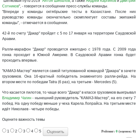
"Шелковый путь-2019"
Антон Шибалов
, а также
Андрей Каргинов
и
Дмитрий
Сотников
", - говорится в сообщении пресс-службы команды.
"Впереди у команды октябрьские тесты в Казахстане. После них
руководство команды окончательно скомплектует составы экипажей
команды", - отмечается в сообщении.
42-й по счету "Дакар" пройдет с 5 по 17 января на территории Саудовской
Аравии.
Ралли-марафон "Дакар" проводится ежегодно с 1978 года. С 2009 года
гонка проходит в Южной Америке. В Саудовской Аравии гонка будет
проходить впервые.
"КАМАЗ-Мастер" является самой титулованной командой "Дакара" в зачете
грузовиков. Она 16-кратный победитель знаменитого ралли-рейда. На
втором месте по победам Tatra (6 раз), на третьем - Mercedes (5).
Что касается пилотов, то чаще всего "Дакар" в классе грузовиков выигрывал
Владимир Чагин
- нынешний руководитель "КАМАЗ-Мастер", на его счету 7
побед. На одну победу меньше у чеха Карела Лопрайса. На третьем месте
идёт Николаев - четыре победы.
Оцените важность темы
1
2
3
4
5
Рейтинг:
0
(оценок: 0)