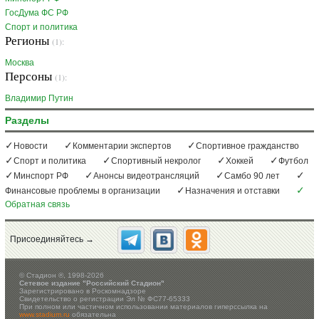
ГосДума ФС РФ
Спорт и политика
Регионы
(1):
Москва
Персоны
(1):
Владимир Путин
Разделы
Новости
Комментарии экспертов
Спортивное гражданство
Спорт и политика
Спортивный некролог
Хоккей
Футбол
Минспорт РФ
Анонсы видеотрансляций
Самбо 90 лет
Финансовые проблемы в организации
Назначения и отставки
Обратная связь
Присоединяйтесь →
©
Стадион ®, 1998-2026
Сетевое издание "Российский Стадион"
Зарегистрировано в Роскомнадзоре
Свидетельство о регистрации Эл № ФС77-65333
При полном или частичном использовании материалов гиперссылка на
www.stadium.ru
обязательна