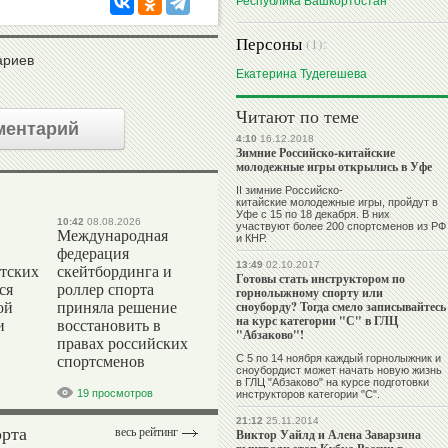
Республика Башкортостан
Персоны
(1):
ариев
Екатерина Тудегешева
Читают по теме
ментарий
4:10
16.12.2018
Зимние Российско-китайские
молодежные игры открылись в Уфе
II зимние Российско-
китайские молодежные игры, пройдут в
Уфе с 15 по 18 декабря. В них
10:42
08.08.2026
участвуют более 200 спортсменов из РФ
Международная
и КНР.
федерация
13:49
02.10.2017
тских
скейтбординга и
Готовы стать инструктором по
ся
роллер спорта
горнолыжному спорту или
сноуборду? Тогда смело записывайтесь
ой
приняла решение
на курс категории "С" в ГЛЦ
и
восстановить в
"Абзаково"!
правах российских
С 5 по 14 ноября каждый горнолыжник и
спортсменов
сноубордист может начать новую жизнь
в ГЛЦ "Абзаково" на курсе подготовки
19 просмотров
инструкторов категории "С".
21:12
25.11.2014
орта
весь рейтинг
Виктор Уайлд и Алена Заварзина