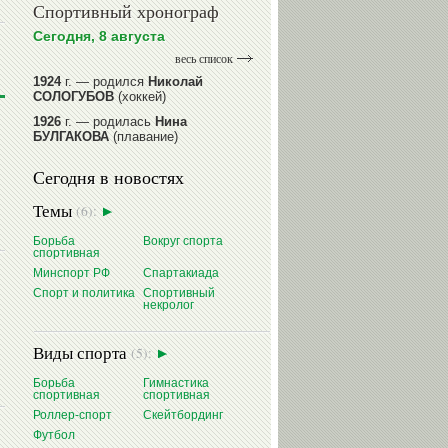
Спортивный хронограф
Сегодня, 8 августа
весь список
1924
г. — родился
Николай
СОЛОГУБОВ
(хоккей)
1926
г. — родилась
Нина
БУЛГАКОВА
(плавание)
1941
г. — родилась
Равиля
Сегодня в новостях
ПРОКОПЕНКО (САЛИМОВА)
(баскетбол)
Темы
(6):
1964
г. — родился
Николай
ЖУРАВСКИЙ
(гребля на байдарках
Борьба
Вокруг спорта
и каноэ)
спортивная
1964
г. — родился
Юрий ХМЫЛЕВ
Минспорт РФ
Спартакиада
(хоккей)
Спорт и политика
Спортивный
некролог
читать далее
Виды спорта
(5):
Борьба
Гимнастика
спортивная
спортивная
Роллер-спорт
Скейтбординг
Футбол