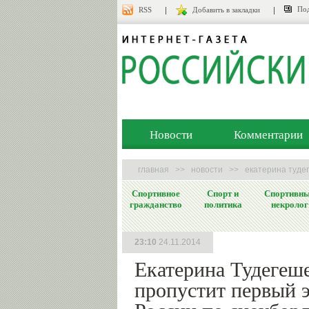
Под
RSS
Добавить в закладки
Новости
Комментарии
главная
>>
новости
>>
екатерина туде
Спортивное
Спорт и
Спортивн
гражданство
политика
некролог
23:10
24.11.2014
Екатерина Тудегеш
пропустит первый 