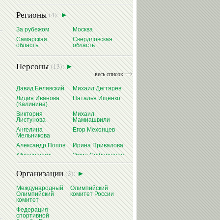
Регионы
(4):
За рубежом
Москва
Самарская
Свердловская
область
область
Персоны
(13):
весь список
Давид Белявский
Михаил Дегтярев
Лидия Иванова
Наталья Ищенко
(Калинина)
Виктория
Михаил
Листунова
Мамиашвили
Ангелина
Егор Мехонцев
Мельникова
Александр Попов
Ирина Привалова
Абдулрашид
Эмин Сефершаев
Садулаев
Виталий Щербо
Организации
(3):
Международный
Олимпийский
Олимпийский
комитет России
комитет
Федерация
спортивной