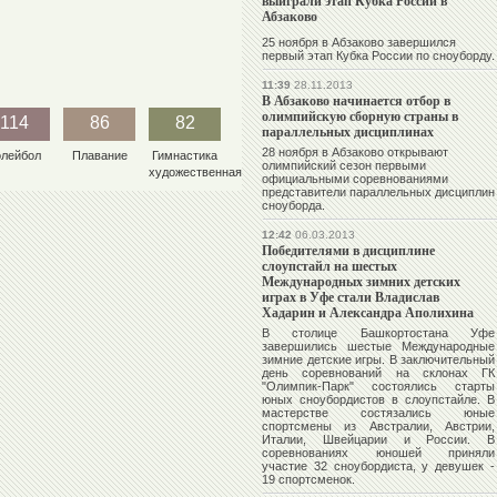
выиграли этап Кубка России в
Абзаково
25 ноября в Абзаково завершился
первый этап Кубка России по сноуборду.
11:39
28.11.2013
В Абзаково начинается отбор в
олимпийскую сборную страны в
114
86
82
параллельных дисциплинах
28 ноября в Абзаково открывают
олейбол
Плавание
Гимнастика
олимпийский сезон первыми
художественная
официальными соревнованиями
представители параллельных дисциплин
сноуборда.
12:42
06.03.2013
Победителями в дисциплине
слоупстайл на шестых
Международных зимних детских
играх в Уфе стали Владислав
Хадарин и Александра Аполихина
В столице Башкортостана Уфе
завершились шестые Международные
зимние детские игры. В заключительный
день соревнований на склонах ГК
"Олимпик-Парк" состоялись старты
юных сноубордистов в слоупстайле. В
мастерстве состязались юные
спортсмены из Австралии, Австрии,
Италии, Швейцарии и России. В
соревнованиях юношей приняли
участие 32 сноубордиста, у девушек -
19 спортсменок.