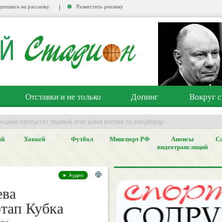
пишись на рассылку
Разместить рекламу
Отставки и не только
Допинг
Вокруг с
гешева пропустит первый этап кубка россии по сноуборду
ый
Хоккей
Футбол
Минспорт РФ
Анонсы
Са
видеотрансляций
► Аудио
ева
этап Кубка