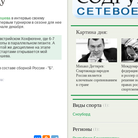
ду
гешева
в интервью своему
 первым турниром в сезоне для нее
чале декабря.
Картина дня:
австрийском Хохфюгене, где 6-7
ропы в параллельном гиганте. А
этой же дисциплине на этапе
 стартами открывается мой
ешева.
Михаил Дегтярев:
Междунар
 составе сборной России - "Б".
Спартакиада народов
федерация
России является
и роллер с
ии:
ключевым соревнованием
решение в
в стране
правах ро
спортсмен
Виды спорта
(1):
Сноуборд
Регионы
(1):