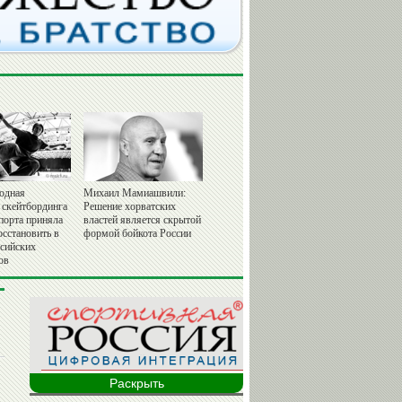
одная
Михаил Мамиашвили:
 скейтбординга
Решение хорватских
порта приняла
властей является скрытой
осстановить в
формой бойкота России
ссийских
ов
Раскрыть