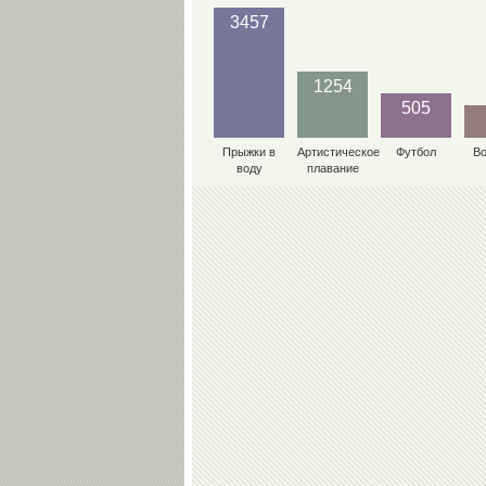
3457
1254
505
Прыжки в
Артистическое
Футбол
В
воду
плавание