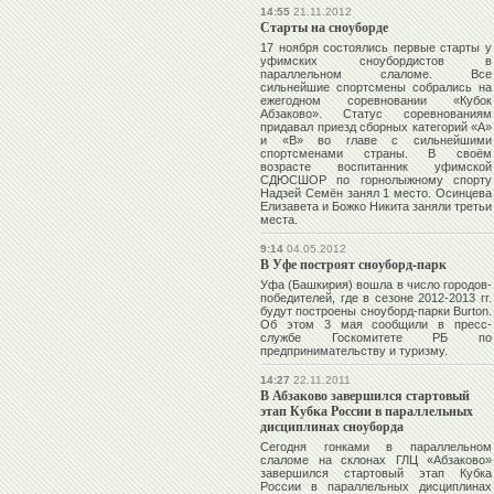
14:55
21.11.2012
Старты на сноуборде
17 ноября состоялись первые старты у
уфимских сноубордистов в
параллельном слаломе. Все
сильнейшие спортсмены собрались на
ежегодном соревновании «Кубок
Абзаково». Статус соревнованиям
придавал приезд сборных категорий «А»
и «В» во главе с сильнейшими
спортсменами страны. В своём
возрасте воспитанник уфимской
СДЮСШОР по горнолыжному спорту
Надзей Семён
занял 1 место.
Осинцева
Елизавета
и
Божко Никита
заняли третьи
места.
9:14
04.05.2012
В Уфе построят сноуборд-парк
Уфа (Башкирия) вошла в число городов-
победителей, где в сезоне 2012-2013 гг.
будут построены сноуборд-парки Burton.
Об этом 3 мая сообщили в пресс-
службе Госкомитете РБ по
предпринимательству и туризму.
14:27
22.11.2011
В Абзаково завершился стартовый
этап Кубка России в параллельных
дисциплинах сноуборда
Сегодня гонками в параллельном
слаломе на склонах ГЛЦ «Абзаково»
завершился стартовый этап Кубка
России в параллельных дисциплинах