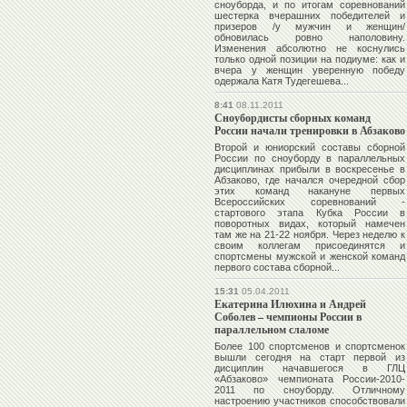
сноуборда, и по итогам соревнований
шестерка вчерашних победителей и
призеров /у мужчин и женщин/
обновилась ровно наполовину.
Изменения абсолютно не коснулись
только одной позиции на подиуме: как и
вчера у женщин уверенную победу
одержала
Катя Тудегешева
...
8:41
08.11.2011
Сноубордисты сборных команд
России начали тренировки в Абзаково
Второй и юниорский составы сборной
России по сноуборду в параллельных
дисциплинах прибыли в воскресенье в
Абзаково, где начался очередной сбор
этих команд накануне первых
Всероссийских соревнований -
стартового этапа Кубка России в
поворотных видах, который намечен
там же на 21-22 ноября. Через неделю к
своим коллегам присоединятся и
спортсмены мужской и женской команд
первого состава сборной...
15:31
05.04.2011
Екатерина Илюхина и Андрей
Соболев – чемпионы России в
параллельном слаломе
Более 100 спортсменов и спортсменок
вышли сегодня на старт первой из
дисциплин начавшегося в ГЛЦ
«Абзаково» чемпионата России-2010-
2011 по сноуборду. Отличному
настроению участников способствовали