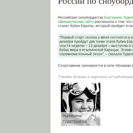
России по сноубор
Российская сноубордистка
Екатерина Туде
официальному сайту
рассказала о том, что
станет Кубок Европы, который пройдет в на
"Первый старт сезона у меня состоится в 
декабря пройдут две гонки этапа Кубка Ев
спустя неделю – 13 декабря – выступлю в 
Кубка мира в итальянской Карецце. Этими
соревновательный сезон", – сказала Тудег
Спортсменка тренируется в селе Абзаково в
Узнать больше о персонах из публикац
Екатерина
ТУДЕГЕШЕВА