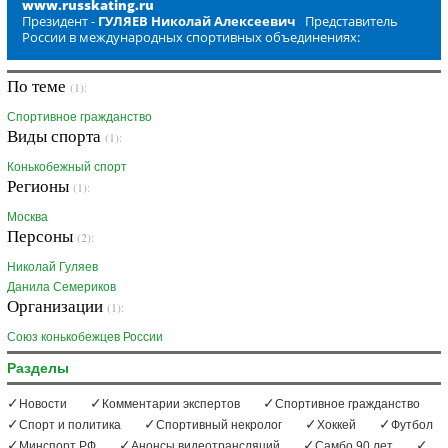
www.russkating.ru
Президент -
ГУЛЯЕВ Николай Алексеевич
Представитель
России в международных спортивных объединениях:
По теме
(1):
Спортивное гражданство
Виды спорта
(1):
Конькобежный спорт
Регионы
(1):
Москва
Персоны
(2):
Николай Гуляев
Данила Семериков
Организации
(1):
Союз конькобежцев России
Разделы
Новости
Комментарии экспертов
Спортивное гражданство
Спорт и политика
Спортивный некролог
Хоккей
Футбол
Минспорт РФ
Анонсы видеотрансляций
Самбо 90 лет