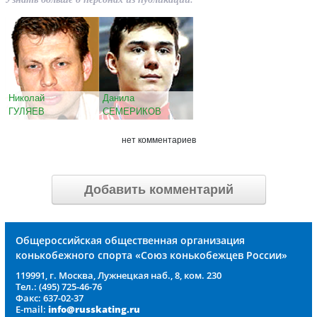
Николай
Данила
ГУЛЯЕВ
СЕМЕРИКОВ
нет комментариев
Добавить комментарий
Общероссийская общественная организация
конькобежного спорта «Союз конькобежцев России»
119991, г. Москва, Лужнецкая наб., 8, ком. 230
Тел.: (495) 725-46-76
Факс: 637-02-37
E-mail:
info@russkating.ru