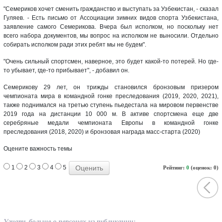
"Семериков хочет сменить гражданство и выступать за Узбекистан, - сказал
Гуляев. - Есть письмо от Ассоциации зимних видов спорта Узбекистана,
заявление самого Семерикова. Вчера был исполком, но поскольку нет
всего набора документов, мы вопрос на исполком не выносили. Отдельно
собирать исполком ради этих ребят мы не будем".
"Очень сильный спортсмен, наверное, это будет какой-то потерей. Но где-
то убывает, где-то прибывает", - добавил он.
Семерикову 29 лет, он трижды становился бронзовым призером
чемпионата мира в командной гонке преследования (2019, 2020, 2021),
также поднимался на третью ступень пьедестала на мировом первенстве
2019 года на дистанции 10 000 м. В активе спортсмена еще две
серебряные медали чемпионата Европы в командной гонке
преследования (2018, 2020) и бронзовая награда масс-старта (2020)
Оцените важность темы
1
2
3
4
5
Рейтинг:
0
(оценок: 0)
Узнать больше о персонах из публикации: