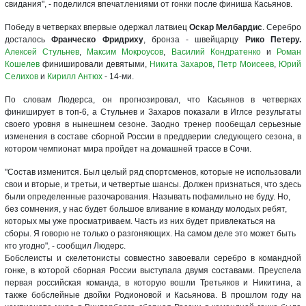
свидания", - поделился впечатлениями от гонки после финиша Касьянов.
Победу в четверках впервые одержал латвиец
Оскар Мелбардис
. Серебро
досталось
Франческо Фридриху
, бронза - швейцарцу
Рико Петеру.
Алексей Стульнев
,
Максим Мокроусов
,
Василий Кондратенко
и
Роман
Кошелев
финишировали девятыми,
Никита Захаров
,
Петр Моисеев
,
Юрий
Селихов
и
Кирилл Антюх
- 14-ми.
По словам Людерса, он прогнозировал, что Касьянов в четверках
финиширует в топ-6, а Стульнев и Захаров показали в Иглсе результаты
своего уровня в нынешнем сезоне. Заодно тренер пообещал серьезные
изменения в составе сборной России в преддверии следующего сезона, в
котором чемпионат мира пройдет на домашней трассе в Сочи.
"Состав изменится. Был целый ряд спортсменов, которые не использовали
свои и вторые, и третьи, и четвертые шансы. Должен признаться, что здесь
были определенные разочарования. Называть пофамильно не буду. Но,
без сомнения, у нас будет большое вливание в команду молодых ребят,
которых мы уже просматриваем. Часть из них будет привлекаться на
сборы. Я говорю не только о разгоняющих. На самом деле это может быть
кто угодно", - сообщил Людерс.
Бобслеисты и скелетонисты совместно завоевали серебро в командной
гонке, в которой сборная России выступала двумя составами. Преуспела
первая российская команда, в которую вошли Третьяков и Никитина, а
также бобслейные двойки Родионовой и Касьянова. В прошлом году на