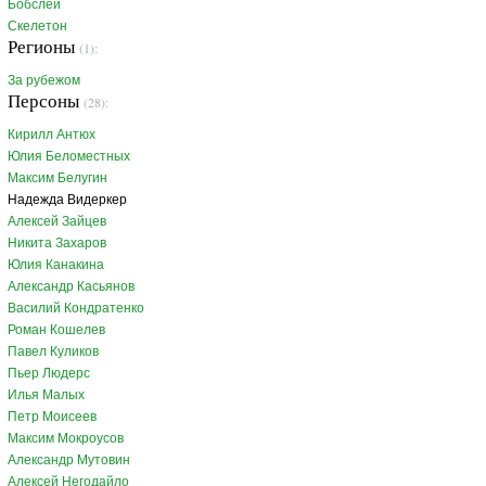
Бобслей
Скелетон
Регионы
(1):
За рубежом
Персоны
(28):
Кирилл Антюх
Юлия Беломестных
Максим Белугин
Надежда Видеркер
Алексей Зайцев
Никита Захаров
Юлия Канакина
Александр Касьянов
Василий Кондратенко
Роман Кошелев
Павел Куликов
Пьер Людерс
Илья Малых
Петр Моисеев
Максим Мокроусов
Александр Мутовин
Алексей Негодайло