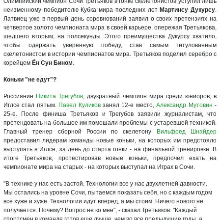
Олимпийский чемпион Сочи Третьяков в гонке скелетонистов уступил лишь
неизменному победителю Кубка мира последних лет
Мартинсу Дукурсу
.
Латвиец уже в первый день соревнований заявил о своих претензиях на
четвертое золото чемпионата мира в своей карьере, опережая Третьякова,
шедшего вторым, на полсекунды. Этого преимущества Дукурсу хватило,
чтобы одержать уверенную победу, став самым титулованным
скелетонистом в истории чемпионатов мира. Третьяков поделил серебро с
корейцем
Ён Сун Бином
.
Коньки "не едут"?
Россиянин
Никита Трегубов
, двукратный чемпион мира среди юниоров, в
Иглсе стал пятым.
Павел Куликов
занял 12-е место,
Александр Мутовин
-
25-е. После финиша Третьяков и Трегубов заявили журналистам, что
претендовать на большее им помешали проблемы с устаревшей техникой.
Главный тренер сборной России по скелетону
Вильфред Шнайдер
предоставил лидерам команды новые коньки, на которых им предстояло
выступать в Иглсе, за день до старта гонки - на финальной тренировке. В
итоге Третьяков, протестировав новые коньки, предпочел ехать на
чемпионате мира на старых - на которых выступал на Играх в Сочи.
"В технике у нас есть застой. Технологии все у нас двухлетней давности.
Мы остались на уровне Сочи, пытаемся показать себя, но с каждым годом
все хуже и хуже. Технологии идут вперед, а мы стоим. Ничего нового не
получается. Почему? Вопрос не ко мне", - сказал Третьяков. "Каждый
спортсмен в команде готов еще лучше, чем во все предыдущие годы, а