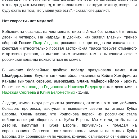
что надо двигаться вперед, а не полагаться на старую технику, говоря - я
буду ехать на том, что у меня уже есть", - сказал специалист.
Нет скорости - нет медалей
Бобслеисты остались на чемпионате мира в Иглсе без медалей в гонках
двоек и четверок. На награды в двойках, как заявил главный тренер
сборной России
Пьер Людерс
, россияне не претендовали изначально -
короткая и относительно простая австрийская трасса требует отменного
стартового разгона, а именно этим компонентом в нынешнем сезоне
российская команда похвастаться не может.
В женских бобслейных двойках победу праздновала немка
Аня
Шнайдерхайнце
. Двукратная олимпийская чемпионка
Кейли Хамфрис
из
Канады выиграла серебро, американка
Элана Майерс-Тейлор
- бронзу.
Россиянки
Александра Родионова
и
Надежда Видеркер
стали десятыми, а
Надежда Сергеева
и
Юлия Беломестных
- 11-ми.
Людерс, комментируя результаты россиянок, отметил, что они добились
большого прогресса, выступая в нынешнем сезоне на этапах Кубка
Европы. "Очень важно, что Родионова первой из россиянок стала
победительницей общего зачета Кубка Европы. Мы хотели, чтобы наши
девочки, выступая в Кубке Европы, приучились к победам на
соревнованиях. Сергеева тоже завоевывала медали на этапах Кубка
Европы. Эти соревнования по уровню, конечно, отличаются от чемпионата