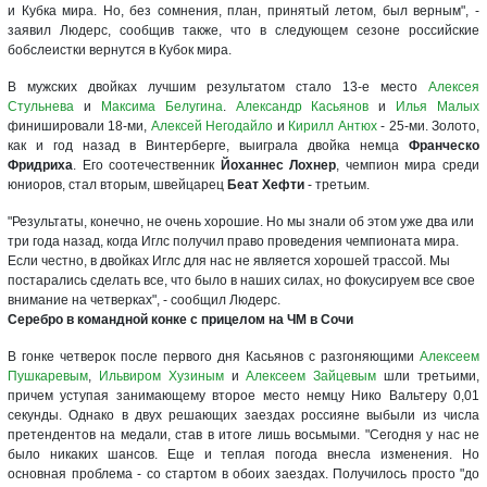
и Кубка мира. Но, без сомнения, план, принятый летом, был верным", -
заявил Людерс, сообщив также, что в следующем сезоне российские
бобслеистки вернутся в Кубок мира.
В мужских двойках лучшим результатом стало 13-е место
Алексея
Стульнева
и
Максима Белугина
.
Александр Касьянов
и
Илья Малых
финишировали 18-ми,
Алексей Негодайло
и
Кирилл Антюх
- 25-ми. Золото,
как и год назад в Винтерберге, выиграла двойка немца
Франческо
Фридриха
. Его соотечественник
Йоханнес Лохнер
, чемпион мира среди
юниоров, стал вторым, швейцарец
Беат Хефти
- третьим.
"Результаты, конечно, не очень хорошие. Но мы знали об этом уже два или
три года назад, когда Иглс получил право проведения чемпионата мира.
Если честно, в двойках Иглс для нас не является хорошей трассой. Мы
постарались сделать все, что было в наших силах, но фокусируем все свое
внимание на четверках", - сообщил Людерс.
Серебро в командной конке с прицелом на ЧМ в Сочи
В гонке четверок после первого дня Касьянов с разгоняющими
Алексеем
Пушкаревым
,
Ильвиром Хузиным
и
Алексеем Зайцевым
шли третьими,
причем уступая занимающему второе место немцу Нико Вальтеру 0,01
секунды. Однако в двух решающих заездах россияне выбыли из числа
претендентов на медали, став в итоге лишь восьмыми. "Сегодня у нас не
было никаких шансов. Еще и теплая погода внесла изменения. Но
основная проблема - со стартом в обоих заездах. Получилось просто "до