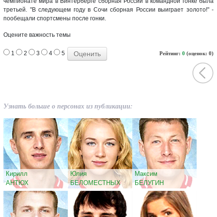
чемпионате мира в Винтерберге сборная России в командной гонке была
третьей. "В следующем году в Сочи сборная России выиграет золото!" -
пообещали спортсмены после гонки.
Оцените важность темы
1
2
3
4
5
Рейтинг:
0
(оценок: 0)
Узнать больше о персонах из публикации:
Кирилл
Юлия
Максим
АНТЮХ
БЕЛОМЕСТНЫХ
БЕЛУГИН