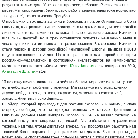
результат только хуже. У всех есть прогресс, а сборная России стоит на
месте. Мы, спортсмены, бежим, свою работу делаем, едем тоже нормально
- на уровне", - констатировал Трегубов.
О проблемах с техникой заявила и бронзовый призер Олимпиады в Сочи
Никитина, выигравшая в Иглсе бронзу - эта медаль стала для нее первой в
личном зачете на чемпионатах мира. После стартового заезда Никитина
шла лишь десятой, но в трех оставшихся попытках неизменно была в
числе лучших и в итоге вышла на третью позицию. В свое время Никитина
стала первой в истории российской чемпионкой Европы, выиграв в 2013
году соревнования в Иглсе. На этот раз она стала первой в истории
россиянкой-медалисткой в состязаниях скелетонисток на чемпионатах
мира - и снова на австрийском треке.
Юлия Канакина
финишировала 20-й,
Анастасия Шлапак
- 21-й.
"Я не скажу ничего нового, наши ребята об этом вчера уже сказали - у нас
есть небольшие проблемы с техникой. Мы катаемся на старых коньках,
двухлетней давности, но пока, получается, можем и так сражаться", -
заявила Никитина после финиша.
Шнайдер, который производит для россиян скелетоны и коньки, в свою
очередь сообщил, что на предоставленных им коньках Третьяков и
Никитина должны были выиграть золото. "Я бы не назвал технику, на
которой выступают спортсмены, плохой. Мы работаем над развитием
техники, над тем, чтобы двигаться вперед. Мы продолжаем работать над
техникой без перерыва. Но для развития мы должны быть открыты для
новых идей. И спортсмены тоже должны мириться с этим развитием, с тем,