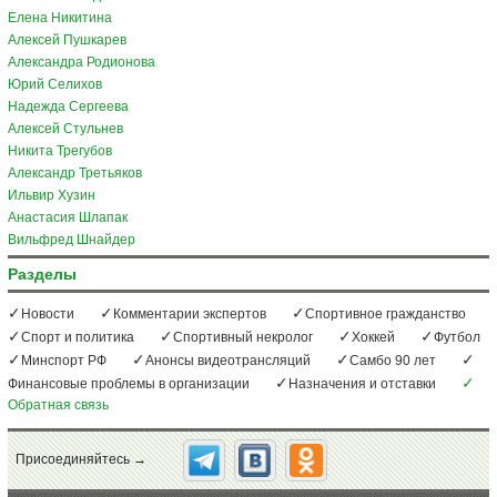
Елена Никитина
Алексей Пушкарев
Александра Родионова
Юрий Селихов
Надежда Сергеева
Алексей Стульнев
Никита Трегубов
Александр Третьяков
Ильвир Хузин
Анастасия Шлапак
Вильфред Шнайдер
Разделы
Новости
Комментарии экспертов
Спортивное гражданство
Спорт и политика
Спортивный некролог
Хоккей
Футбол
Минспорт РФ
Анонсы видеотрансляций
Самбо 90 лет
Финансовые проблемы в организации
Назначения и отставки
Обратная связь
Присоединяйтесь →