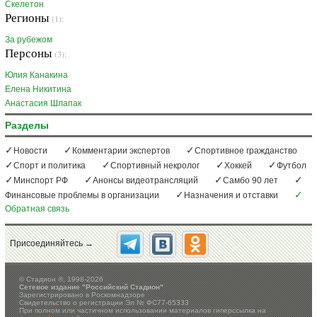
Скелетон
Регионы
(1):
За рубежом
Персоны
(3):
Юлия Канакина
Елена Никитина
Анастасия Шлапак
Разделы
Новости
Комментарии экспертов
Спортивное гражданство
Спорт и политика
Спортивный некролог
Хоккей
Футбол
Минспорт РФ
Анонсы видеотрансляций
Самбо 90 лет
Финансовые проблемы в организации
Назначения и отставки
Обратная связь
Присоединяйтесь →
©
Стадион ®, 1998-2026
Сетевое издание "Российский Стадион"
Зарегистрировано в Роскомнадзоре
Свидетельство о регистрации Эл № ФС77-65333
При полном или частичном использовании материалов гиперссылка на