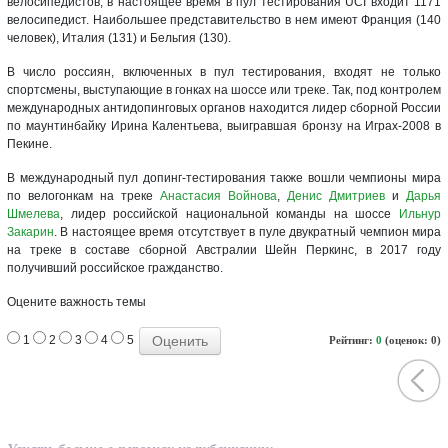
велосипедистов, в настоящее время в пул тестирования UCI входит 1171
велосипедист. Наибольшее представительство в нем имеют Франция (140
человек), Италия (131) и Бельгия (130).
В число россиян, включенных в пул тестирования, входят не только
спортсмены, выступающие в гонках на шоссе или треке. Так, под контролем
международных антидопинговых органов находится лидер сборной России
по маунтинбайку Ирина Калентьева, выигравшая бронзу на Играх-2008 в
Пекине.
В международный пул допинг-тестирования также вошли чемпионы мира
по велогонкам на треке
Анастасия Войнова
,
Денис Дмитриев
и
Дарья
Шмелева
, лидер российской национальной команды на шоссе
Ильнур
Закарин
. В настоящее время отсутствует в пуле двукратный чемпион мира
на треке в составе сборной Австралии Шейн Перкинс, в 2017 году
получивший российское гражданство.
Оцените важность темы
1
2
3
4
5
Рейтинг:
0
(оценок: 0)