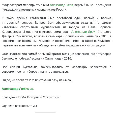
Модератором мероприятия был
Александр Ухов
, первый вице - президент
Федерации спортивных журналистов России.
С точки зрения статистики был поставлен один весьма и весьма
интересный вопрос. Вопрос был сформулирован едва ли не самым
известным спортивным журналистом из города на Неве Борисом
Ходоровским. И один из спикеров семинара -
Александр Лесун
(на фото
Дмитрия Синявского, во время семинара), олимпийский чемпион - 2016 в
современном пятиборье, чемпион и рекордсмен мира, а также победитель
первенства континента и обладатель Кубка мира, разъяснил ситуацию.
Оказывается, что самый большой приток в секции современного пятиборья
был после победы Лесуна на Олимпиаде - 2016.
Всё секции буквально захлебывались от желающих записаться в
современное пятиборье и начать заниматься.
Ни до, ни после такого притока ни разу не было.
Александр Любимов
,
президент Клуба Истории и Статистики
Оцените важность темы