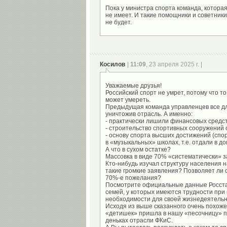
Пока у министра спорта команда, которая
не имеет. И такие помощники и советники
Косилов
|
11:09
, 23 апреля 2025 г. |
Уважаемые друзья!
Российский спорт не умрет, потому что то,
может умереть.
Предыдущая команда управленцев все для
уничтожив отрасль. А именно:
- практически лишили финансовых средств
- строительство спортивных сооружений 
- основу спорта высших достижений (спо
в «музыкальных» школах, т.е. отдали в д
А что в сухом остатке?
Массовка в виде 70% «систематически»
Кто-нибудь изучал структуру населения 
такие громкие заявления? Позволяет ли 
70%-е пожелания?
Посмотрите официальные данные Росста
семей, у которых имеются трудности при
необходимости для своей жизнедеятельност
Исходя из выше сказанного очень похож
«детишек» пришла в нашу «песочницу» п
деньках отрасли ФКиС.