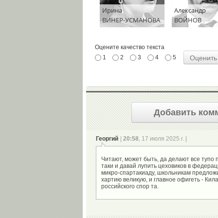
Ирина
Александр
ВИНЕР-УСМАНОВА
ВОЙНОВ
Оцените качество текста
1
2
3
4
5
Добавить ком
Георгий
|
20:58
, 17 июля 2025 г. |
Читают, может быть, да делают все тупо 
таки и давай лупить цеховиков в федера
микро-спартакиаду, школьникам предложи
хартию великую, и главное офигеть - Кила 