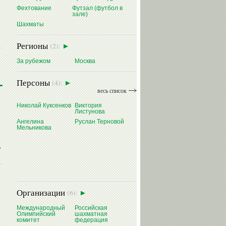
Фехтование
Футзал (футбол в
зале)
Шахматы
Регионы
(2):
За рубежом
Москва
Персоны
(4):
весь список
Николай Куксенков
Виктория
Листунова
Ангелина
Руслан Терновой
Мельникова
,
Организации
(6):
Международный
Российская
Олимпийский
шахматная
комитет
федерация