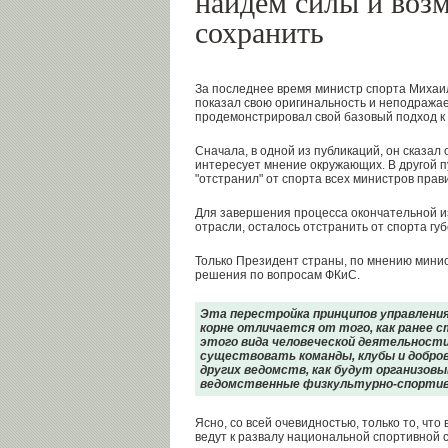
найдем силы и воз
сохранить
За последнее время министр спорта Михаи
показал свою оригинальность и неподражае
продемонстрировал свой базовый подход к
Сначала, в одной из публикаций, он сказал о
интересует мнение окружающих. В другой 
"отстранил" от спорта всех министров прав
Для завершения процесса окончательной и
отрасли, осталось отстранить от спорта гу
Только Президент страны, по мнению минис
решения по вопросам ФКиС.
Эта перестройка принципов управлени
корне отличается от того, как ранее 
этого вида человеческой деятельности.
существовать команды, клубы и добр
других ведомств, как будут организов
ведомственные физкультурно-спортив
Ясно, со всей очевидностью, только то, чт
ведут к развалу национальной спортивной 