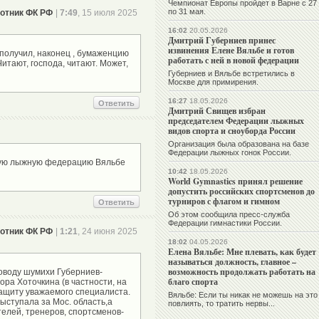
Чемпионат Европы пройдет в Варне с 27
по 31 мая.
отник ФК РФ
|
7:49
, 15 июля 2025
16:02
20.05.2026
Дмитрий Губерниев принес
извинения Елене Вяльбе и готов
 получил, наконец , бумаженцию
работать с ней в новой федерации
 Читают, господа, читают. Может,
Губерниев и Вяльбе встретились в
Москве для примирения.
16:27
18.05.2026
Ответить
Дмитрий Свищев избран
председателем Федерации лыжных
видов спорта и сноуборда России
Организация была образована на базе
Федерации лыжных гонок России.
стную лыжную федерацию Вяльбе
10:42
18.05.2026
World Gymnastics принял решение
допустить российских спортсменов до
турниров с флагом и гимном
Ответить
Об этом сообщила пресс-служба
Федерации гимнастики России.
отник ФК РФ
|
1:21
, 24 июня 2025
18:02
04.05.2026
Елена Вяльбе: Мне плевать, как будет
называться должность, главное –
возможность продолжать работать на
оводу шумихи Губерниев-
благо спорта
ора Хоточкина (в частности, на
 защиту уважаемого специалиста.
Вяльбе: Если ты никак не можешь на это
ыступала за Мос. область,а
повлиять, то тратить нервы...
елей, тренеров, спортсменов-