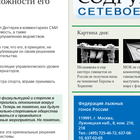
можности его
л Дегтярев в комментариях СМИ
Картина дня:
мость, а также
 управлению ведомством.
 том, что его, в принципе, не
публикации он своим решением
ительства.
золяции управленческого уровня
Мельникова и еще
МОК не ст
бернаторов.
шестеро гимнастов из
комментир
России не получили визы
гимнастка
на чемпионат Европы в
выступать
тра спорта, вправе принимать
Хорватии
мира с фл
я физкультурой и спортом в
строились отношения вокруг
Федерация лыжных
 Теперь не понятно, как будут
гонок России
овольно-спортивные общества
ываться и проводится
119991, г. Москва,
ные мероприятия. Не понятно.
Лужнецкая наб., 8, ком. 216,
218
о все эти оригинальные решения
Тел.: (495) 725-46-72, 637-08-
системы.
10, 637-02-65