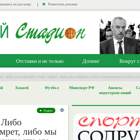
пишись на рассылку
Разместить рекламу
Отставки и не только
Допинг
Вокруг с
в: либо российский спорт умрет, либо мы найдем силы и возможности его со
ый
Хоккей
Футбол
Минспорт РФ
Анонсы
Са
видеотрансляций
► Аудио
 Либо
мрет, либо мы