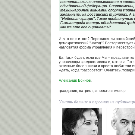
воспитанники не вписываются в систе
объединенной федерации. Спортсмены,
Международной академии спорта Ирины
желанными на российских турнирах. А з
"Небесная грация". Такие продвинутые 
Гимнастрада теперь объединенной фед
как же это все оценивать?
И, что же в итоге? Переживет ли российски
демократический "наезд"? Восторжествует 
нагловатая форма управления и перестрой
Да. Так и будет, если все Мы – представит
управленцы среднего звена и, которые "от 
активные болельщики и просто любители сп
ждать, когда "рассосется". Очнитесь, товар
Александр Войнов
,
гражданин, патриот, и просто инженер
Узнать больше о персонах из публикац