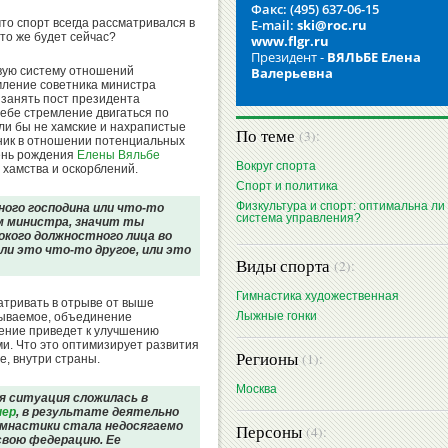
Факс: (495) 637-06-15
что спорт всегда рассматривался в
E-mail:
ski@roc.ru
то же будет сейчас?
www.flgr.ru
Президент -
ВЯЛЬБЕ Елена
вую систему отношений
Валерьевна
мление советника министра
занять пост президента
себе стремление двигаться по
ли бы не хамские и нахрапистые
По теме
(3):
тник в отношении потенциальных
день рождения
Елены Вяльбе
Вокруг спорта
 хамства и оскорблений.
Спорт и политика
Физкультура и спорт: оптимальна ли
ого господина или что-то
система управления?
м министра, значит ты
кого должностного лица во
Или это что-то другое, или это
Виды спорта
(2):
Гимнастика художественная
атривать в отрыве от выше
Лыжные гонки
азываемое, объединение
нение приведет к улучшению
. Что это оптимизирует развития
Регионы
(1):
е, внутри страны.
Москва
ая ситуация сложилась в
нер
, в результате деятельно
имнастики стала недосягаемо
Персоны
(4):
 свою федерацию. Ее