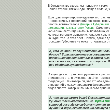
В большинстве своем, мы привыкли к тому, 
нашей стране, как объединяющая сила. А, ч
Еще одним примером внедрения в отрасле
"прогрессивных технологий" является стре
спорта, комментатора
Дмитрия Губерниева
Федерации лыжных гонок России
. Само по 
карьерной лестнице было бы похвально, ес
методы, которые активно использует сове
конкурентов на этот пост. Причем, даже в 
господин Губерниев не может отказаться от
А, что же это? Распущенность отдельн
другое? Если ты являешься советнико
являешься представителем этого высо
всех вопросах, связанных со спортом. 
все одобрено руководством?
И еще одна история, которую нельзя рассм
описанного стиля руководства. Это, так н
федераций. Нам говорили, что это объеди
отношений с международными федерациями
видов спорта, которые вошли в объединени
А, что же на самом деле? Показательн
художественной гимнастике.
Ирина Ви
которой российская художественная г
лучшей в мире, окончательно покинула