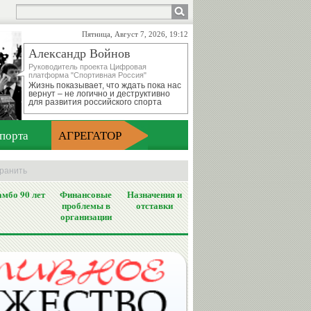
Пятница, Август 7, 2026, 19:12
Александр Войнов
Руководитель проекта Цифровая
платформа "Спортивная Россия"
Жизнь показывает, что ждать пока нас
вернут – не логично и деструктивно
для развития российского спорта
порта
АГРЕГАТОР
хранить
мбо 90 лет
Финансовые
Назначения и
проблемы в
отставки
организации