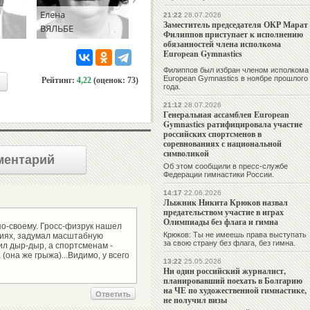
Елена
Дмитрий
21:22
28.07.2026
Заместитель председателя ОКР Марат
ВЯЛЬБЕ
ГУБЕРНИЕВ
Филиппов приступает к исполнению
обязанностей члена исполкома
European Gymnastics
Филиппов был избран членом исполкома
European Gymnastics в ноябре прошлого
Рейтинг:
4,22
(оценок: 73)
года.
21:12
28.07.2026
Генеральная ассамблея European
Gymnastics ратифицировала участие
российских спортсменов в
соревнованиях с национальной
символикой
ментарий
Об этом сообщили в пресс-службе
Федерации гимнастики России.
14:17
22.06.2026
Лыжник Никита Крюков назвал
предательством участие в играх
Олимпиады без флага и гимна
по-своему. Гросс-физрук нашел
Крюков: Ты не имеешь права выступать
циях, задумал масштабную
за свою страну без флага, без гимна.
л дыр-дыр, а спортсменам -
(она же грыжа)...Видимо, у всего
13:22
25.05.2026
Ни один российский журналист,
планировавший поехать в Болгарию
на ЧЕ по художественной гимнастике,
Ответить
не получил визы