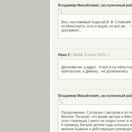
Владимир Михайлович, заслуженный раб
г. |
Вон, неутомимый ходатай В. Ф. Славский
из Минспорта, хоть и куцую, но всё же... .
Иван У.
|
19:24
, 9 июля 2025 г. |
Дипломатия, а вдруг... И всё ж на обла
Владимир Михайлович, заслуженный раб
г. |
Продолжение. Согласен с автором и по п
Вяльбе. Печалит, что кроме автора и Викт
этих страницах ) никто не подал голос в
К примеру, Вяльбе долгие годы успешно в
мнения бывших и действующих руководит