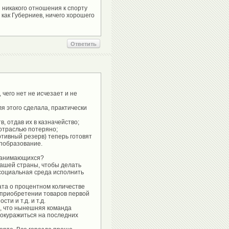
 никакого отношения к спорту
 как Губерниев, ничего хорошего
Ответить
 чего нет не исчезает и не
 этого сделала, практически
, отдав их в казначейство;
отраслью потеряно;
ртивный резерв) теперь готовят
опобразование.
 занимающихся?
нашей страны, чтобы делать
социальная среда исполнить
та о процентном количестве
 приобретении товаров первой
и и т.д. и т.д.
е, что нынешняя команда
окуражиться на последних