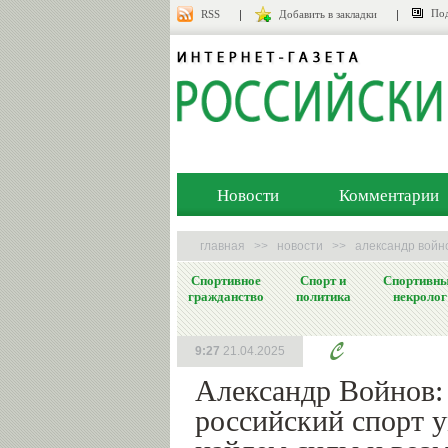
Под
RSS
Добавить в закладки
Новости
Комментарии
главная
>>
новости
>>
александр войно
Спортивное
Спорт и
Спортивн
гражданство
политика
некролог
9:27
21.04.2025
Александр Войнов:
российский спорт у