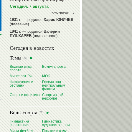
Сегодня, 7 августа
весь список
1931
г. — родился
Харис ЮНИЧЕВ
(плавание)
1941
г. — родился
Валерий
ПУШКАРЕВ
(водное поло)
1947
г. — родился
Валерий
Сегодня в новостях
ИЛЬИНЫХ
(гимнастика спортивная)
1954
г. — родился
Валерий
Темы
(8):
ГАЗЗАЕВ
(футбол)
1956
Водные виды
г. — родился
Вокруг спорта
Владимир
спорта
РЫБАКОВ
(легкая атлетика)
Минспорт РФ
МОК
читать далее
Назначения и
Россия под
отставки
нейтральным
флагом
Спорт и политика
Спортивный
некролог
Виды спорта
(7):
Гимнастика
Гимнастика
спортивная
художественная
Мини-футбол
Прыжки в воду