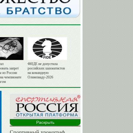
ал
ФИДЕ не допустила
овать запрет
российских шахматистов
м из России
на командную
 на чемпионате
Олимпиаду-2026
агом
Раскрыть
Спортивный хронограф