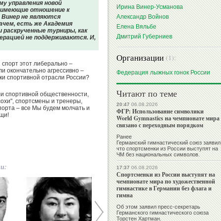
му управления новой
Ирина Винер-Усманова
 имеющие отношение к
 Винер не являются
Александр Войнов
ачем, есть же Академия
Елена Вяльбе
и раскрученные турниры, как
Дмитрий Губерниев
ерацией не поддерживаются. И,
Организации
(1):
й спорт этот либерально –
ли окончательно агрессивно –
Федерация лыжных гонок России
ки спортивной отрасли России?
Читают по теме
ели спортивной общественности,
сохи", спортсмены и тренеры,
20:47
06.08.2026
орта – все Мы будем молчать и
ФГР: Использование символики
ищи!
World Gymnastics на чемпионате мира
связано с переходным порядком
Ранее
Германский гимнастический союз заявил
что спортсменки из России выступят на
ЧМ без национальных символов.
ии:
17:37
06.08.2026
Спортсменки из России выступят на
чемпионате мира по художественной
гимнастике в Германии без флага и
гимна
Об этом заявил пресс-секретарь
Германского гимнастического союза
Торстен Хартман.