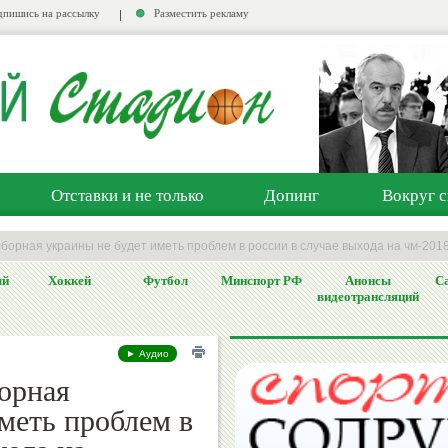
пишись на рассылку
Разместить рекламу
Отставки и не только
Допинг
Вокруг с
сборная украины не будет иметь проблем в россии в случае выхода на чм-201
ый
Хоккей
Футбол
Минспорт РФ
Анонсы
Са
видеотрансляций
► Аудио
орная
меть проблем в