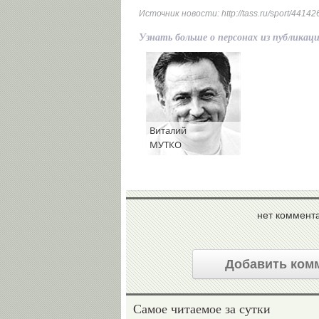
Источник новости:
http://tass.ru/sport/44142
Узнать больше о персонах из публикац
Виталий
МУТКО
нет коммент
Добавить ком
Самое читаемое за сутки