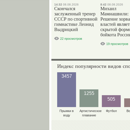
14:32
08.08.2026
8:42
08.08.2026
Скончался
Михаил
заслуженный тренер
Мамиашвили:
СССР по спортивной
Решение хорва
гимнастике Леонид
властей являет
Выдрицкий
скрытой форм
бойкота Росси
22 просмотров
19 просмотров
Индекс популярности видов сп
3457
1255
505
Прыжки в
Артистическое
Футбол
В
воду
плавание