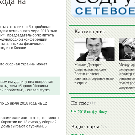
хода на
тывать каких-либо проблем в
Картина дня:
адию чемпионата мира 2018 года.
 РФ, председатель оргкомитета
еждународной конференции
етственных за физическое
ходит в Казани.
 что сборная Украины может
Михаил Дегтярев:
Междунар
Спартакиада народов
федерация
России является
и роллер с
ключевым соревнованием
решение в
аем им удачи, у них непростая
в стране
правах ро
азать, если сборная Украины
спортсмен
ой проблемы", - сказал Мутко.
По теме
(1):
по 15 июля 2018 года на 12
ЧМ-2018 по футболу
очками занимает четвертое место
 Хорватии по 13 очков, у сборной
Виды спорта
(1):
 дома сыграют с турками, 5