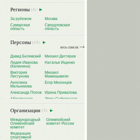
Регионы
(4):
За рубежом
Москва
Самарская
Свердловская
область
область
Персоны
(13):
весь список
Давид Белявский
Михаил Дегтярев
Лидия Иванова
Наталья Ищенко
(Калинина)
Виктория
Михаил
Листунова
Мамиашвили
Ангелина
Егор Мехонцев
Мельникова
Александр Попов
Ирина Привалова
Абдулрашид
Эмин Сефершаев
Садулаев
Виталий Щербо
Организации
(3):
Международный
Олимпийский
Олимпийский
комитет России
комитет
Федерация
спортивной