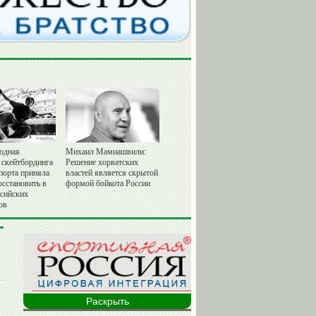
одная
Михаил Мамиашвили:
 скейтбординга
Решение хорватских
порта приняла
властей является скрытой
осстановить в
формой бойкота России
ссийских
ов
Раскрыть