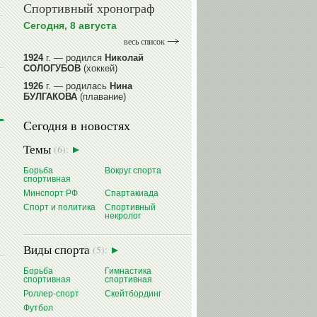
Спортивный хронограф
Сегодня, 8 августа
весь список
1924
г. — родился
Николай
СОЛОГУБОВ
(хоккей)
1926
г. — родилась
Нина
БУЛГАКОВА
(плавание)
1941
г. — родилась
Равиля
Сегодня в новостях
ПРОКОПЕНКО (САЛИМОВА)
(баскетбол)
Темы
(6):
1964
г. — родился
Николай
ЖУРАВСКИЙ
(гребля на байдарках
Борьба
Вокруг спорта
и каноэ)
спортивная
1964
г. — родился
Юрий ХМЫЛЕВ
Минспорт РФ
Спартакиада
(хоккей)
Спорт и политика
Спортивный
некролог
читать далее
Виды спорта
(5):
Борьба
Гимнастика
спортивная
спортивная
Роллер-спорт
Скейтбординг
Футбол