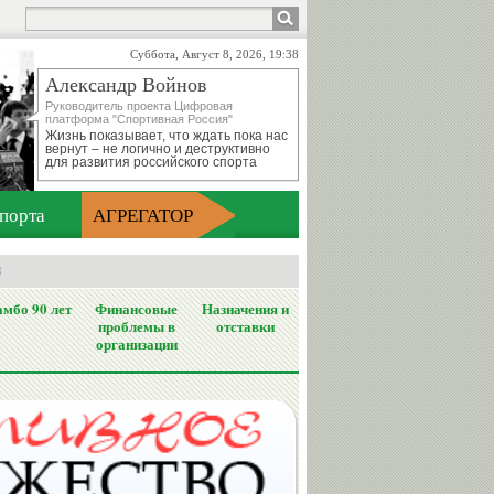
Суббота, Август 8, 2026, 19:38
Александр Войнов
Руководитель проекта Цифровая
платформа "Спортивная Россия"
Жизнь показывает, что ждать пока нас
вернут – не логично и деструктивно
для развития российского спорта
порта
АГРЕГАТОР
8
мбо 90 лет
Финансовые
Назначения и
проблемы в
отставки
организации