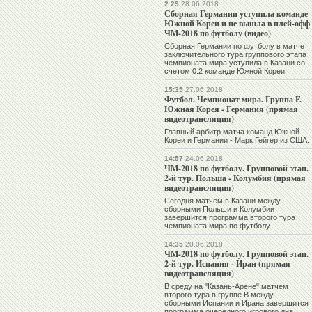
2:29
28.06.2018
Сборная Германии уступила команде
Южной Кореи и не вышла в плей-офф
ЧМ-2018 по футболу (видео)
Сборная Германии по футболу в матче
заключительного тура группового этапа
чемпионата мира уступила в Казани со
счетом 0:2 команде Южной Кореи.
15:35
27.06.2018
Футбол. Чемпионат мира. Группа F.
Южная Корея - Германия (прямая
видеотрансляция)
Главный арбитр матча команд Южной
Кореи и Германии - Марк Гейгер из США.
14:57
24.06.2018
ЧМ-2018 по футболу. Групповой этап.
2-й тур. Польша - Колумбия (прямая
видеотрансляция)
Сегодня матчем в Казани между
сборными Польши и Колумбии
завершится программа второго тура
чемпионата мира по футболу.
14:35
20.06.2018
ЧМ-2018 по футболу. Групповой этап.
2-й тур. Испания - Иран (прямая
видеотрансляция)
В среду на "Казань-Арене" матчем
второго тура в группе В между
сборными Испании и Ирана завершится
программа очередного игрового дня