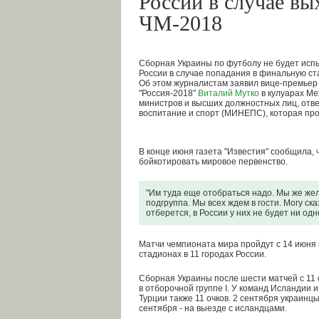
России в случае вы
ЧМ-2018
Сборная Украины по футболу не будет испы
России в случае попадания в финальную ст
Об этом журналистам заявил вице-премьер
"Россия-2018"
Виталий Мутко
в кулуарах М
министров и высших должностных лиц, отв
воспитание и спорт (МИНЕПС), которая про
В конце июня газета "Известия" сообщила,
бойкотировать мировое первенство.
"Им туда еще отобраться надо. Мы же жел
подгруппа. Мы всех ждем в гости. Могу ск
отберется, в России у них не будет ни одн
Матчи чемпионата мира пройдут с 14 июня 
стадионах в 11 городах России.
Сборная Украины после шести матчей с 11 
в отборочной группе I. У команд Исландии и
Турции также 11 очков. 2 сентября украинцы
сентября - на выезде с исландцами.