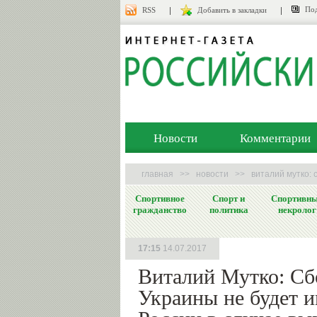
Под
RSS
Добавить в закладки
Новости
Комментарии
главная
>>
новости
>>
виталий мутко: 
Спортивное
Спорт и
Спортивн
гражданство
политика
некролог
17:15
14.07.2017
Виталий Мутко: Сб
Украины не будет и