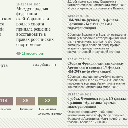
2:1 обыграла команду Бразилии в
10:42
08.08.2026
четвертьфинале чемпионата мира-2018.
Международная
Игра соперников состоялась в Казани.
федерация
13:12
06.07.2018
тских
скейтбординга и
ЧМ-2018 по футболу. 1/4 финала.
ся
роллер спорта
Бразилия - Бельгия (прямая
видеотрансляция)
ой
приняла решение
и
восстановить в
Сборные Бразилии и Бельгии сыграют в
пятницу в Казани в четвертьфинальном
правах российских
матче чемпионата мира по футболу.
спортсменов
Команды ярко провели предыдущие
встречи турнира, показывая
результативный атакующий футбол.
19 просмотров
3:16
01.07.2018
Сборная Франции одолела команду
орта
весь рейтинг
Аргентины и вышла в 1/4 финала
ЧМ-2018 по футболу (видео)
Сборная Франции по футболу на поле
"Казань Арены" со счетом 4:3 нанесла
поражение команде Аргентины в матче
1/8 финала чемпионата мира-2018.
15:35
30.06.2018
Футбол. Чемпионат мира. 1/8 финала.
114
86
82
Франция - Аргентина (прямая
видеотрансляция)
олейбол
Плавание
Гимнастика
Откроют программу плей-офф
художественная
чемпионата мира по футболу сборные
Франции и Аргентины. Матч начнётся на
"Казань-Арене" в 17:00 мск.