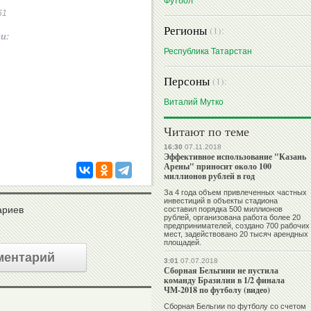
Футбол
61
Регионы
(1):
ии:
Республика Татарстан
Персоны
(1):
Виталий Мутко
Читают по теме
16:30
07.11.2018
Эффективное использование "Казань
Арены" приносит около 100
миллионов рублей в год
За 4 года объем привлеченных частных
инвестиций в объекты стадиона
ариев
составил порядка 500 миллионов
рублей, организована работа более 20
предпринимателей, создано 700 рабочих
мест, задействовано 20 тысяч арендных
площадей.
ментарий
3:01
07.07.2018
Сборная Бельгиии не пустила
команду Бразилии в 1/2 финала
ЧМ-2018 по футболу (видео)
Сборная Бельгии по футболу со счетом