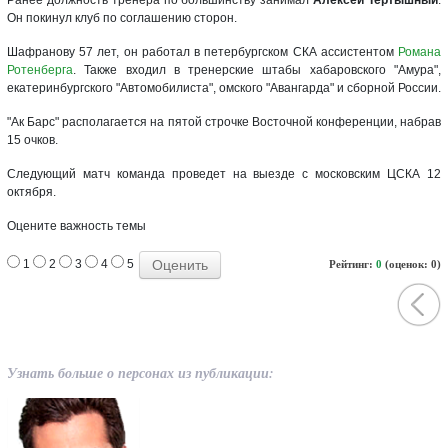
Он покинул клуб по соглашению сторон.
Шафранову 57 лет, он работал в петербургском СКА ассистентом
Романа
Ротенберга
. Также входил в тренерские штабы хабаровского "Амура",
екатеринбургского "Автомобилиста", омского "Авангарда" и сборной России.
"Ак Барс" располагается на пятой строчке Восточной конференции, набрав
15 очков.
Следующий матч команда проведет на выезде с московским ЦСКА 12
октября.
Оцените важность темы
1
2
3
4
5
Рейтинг:
0
(оценок: 0)
Узнать больше о персонах из публикации: