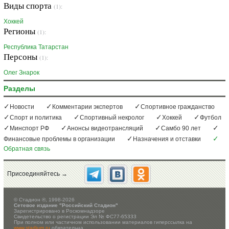
Виды спорта
(1):
Хоккей
Регионы
(1):
Республика Татарстан
Персоны
(1):
Олег Знарок
Разделы
Новости
Комментарии экспертов
Спортивное гражданство
Спорт и политика
Спортивный некролог
Хоккей
Футбол
Минспорт РФ
Анонсы видеотрансляций
Самбо 90 лет
Финансовые проблемы в организации
Назначения и отставки
Обратная связь
Присоединяйтесь →
©
Стадион ®, 1998-2026
Сетевое издание "Российский Стадион"
Зарегистрировано в Роскомнадзоре
Свидетельство о регистрации Эл № ФС77-65333
При полном или частичном использовании материалов гиперссылка на
www.stadium.ru
обязательна