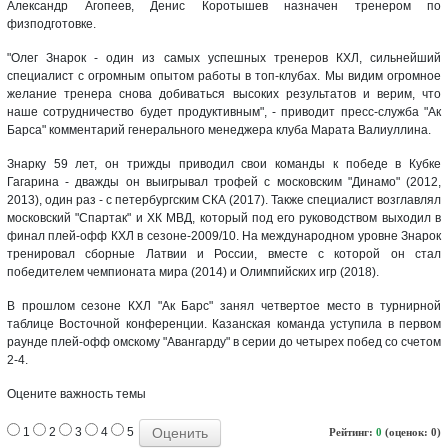
Александр Агопеев, Денис Коротышев назначен тренером по
физподготовке.
"Олег Знарок - один из самых успешных тренеров КХЛ, сильнейший
специалист с огромным опытом работы в топ-клубах. Мы видим огромное
желание тренера снова добиваться высоких результатов и верим, что
наше сотрудничество будет продуктивным", - приводит пресс-служба "Ак
Барса" комментарий генерального менеджера клуба Марата Валиуллина.
Знарку 59 лет, он трижды приводил свои команды к победе в Кубке
Гагарина - дважды он выигрывал трофей с московским "Динамо" (2012,
2013), один раз - с петербургским СКА (2017). Также специалист возглавлял
московский "Спартак" и ХК МВД, который под его руководством выходил в
финал плей-офф КХЛ в сезоне-2009/10. На международном уровне Знарок
тренировал сборные Латвии и России, вместе с которой он стал
победителем чемпионата мира (2014) и Олимпийских игр (2018).
В прошлом сезоне КХЛ "Ак Барс" занял четвертое место в турнирной
таблице Восточной конференции. Казанская команда уступила в первом
раунде плей-офф омскому "Авангарду" в серии до четырех побед со счетом
2-4.
Оцените важность темы
1
2
3
4
5
Рейтинг:
0
(оценок: 0)