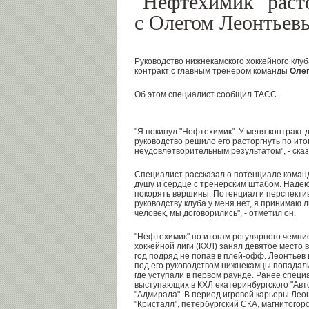
"Нефтехимик" раст
с Олегом Леонтьев
Руководство нижнекамского хоккейного клу
контракт с главным тренером команды
Оле
Об этом специалист сообщил ТАСС.
"Я покинул "Нефтехимик". У меня контракт 
руководство решило его расторгнуть по итог
неудовлетворительным результатом", - сказ
Специалист рассказал о потенциале команд
душу и сердце с тренерским штабом. Надеюс
покорять вершины. Потенциал и перспектив
руководству клуба у меня нет, я принимаю
человек, мы договорились", - отметил он.
"Нефтехимик" по итогам регулярного чемпи
хоккейной лиги (КХЛ) занял девятое место 
год подряд не попав в плей-офф. Леонтьев 
под его руководством нижнекамцы попадали
где уступали в первом раунде. Ранее спец
выступающих в КХЛ екатеринбургского "Авт
"Адмирала". В период игровой карьеры Лео
"Кристалл", петербургский СКА, магнитогорс