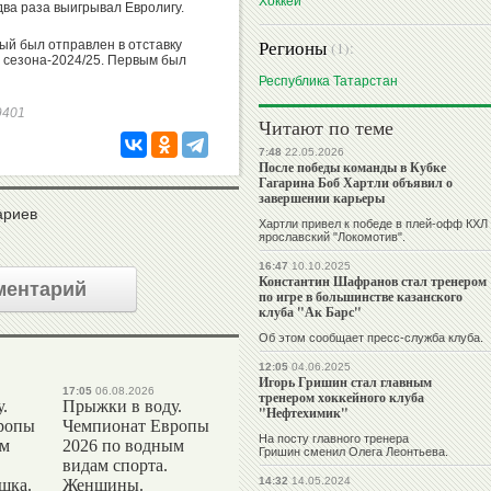
Хоккей
два раза выигрывал Евролигу.
Регионы
ый был отправлен в отставку
(1):
 сезона-2024/25. Первым был
Республика Татарстан
59401
Читают по теме
7:48
22.05.2026
После победы команды в Кубке
Гагарина Боб Хартли объявил о
завершении карьеры
ариев
Хартли привел к победе в плей-офф КХЛ
ярославский "Локомотив".
16:47
10.10.2025
Константин Шафранов стал тренером
ментарий
по игре в большинстве казанского
клуба "Ак Барс"
Об этом сообщает пресс-служба клуба.
12:05
04.06.2025
Игорь Гришин стал главным
17:05
06.08.2026
тренером хоккейного клуба
.
Прыжки в воду.
"Нефтехимик"
ропы
Чемпионат Европы
На посту главного тренера
ым
2026 по водным
Гришин сменил Олега Леонтьева.
видам спорта.
14:32
14.05.2024
шка.
Женщины.