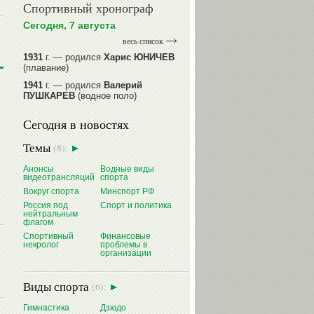
Спортивный хронограф
Сегодня, 7 августа
весь список
1931
г. — родился
Харис ЮНИЧЕВ
(плавание)
1941
г. — родился
Валерий
ПУШКАРЕВ
(водное поло)
1947
г. — родился
Валерий
Сегодня в новостях
ИЛЬИНЫХ
(гимнастика спортивная)
1954
г. — родился
Валерий
Темы
(8):
ГАЗЗАЕВ
(футбол)
1956
Анонсы
г. — родился
Водные виды
Владимир
видеотрансляций
спорта
РЫБАКОВ
(легкая атлетика)
Вокруг спорта
Минспорт РФ
читать далее
Россия под
Спорт и политика
нейтральным
флагом
Спортивный
Финансовые
некролог
проблемы в
организации
Виды спорта
(6):
Гимнастика
Дзюдо