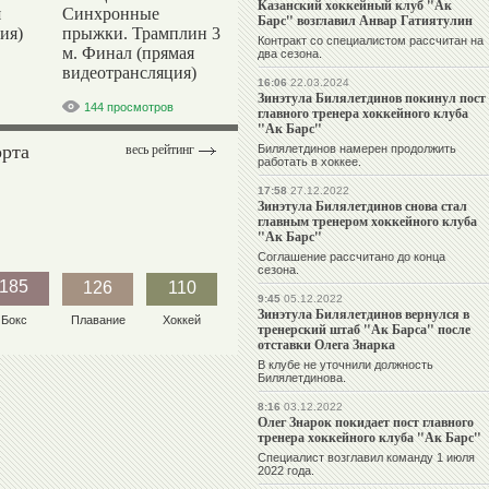
Казанский хоккейный клуб "Ак
я
Синхронные
Барс" возглавил Анвар Гатиятулин
ия)
прыжки. Трамплин 3
Контракт со специалистом рассчитан на
м. Финал (прямая
два сезона.
видеотрансляция)
16:06
22.03.2024
Зинэтула Билялетдинов покинул пост
144 просмотров
главного тренера хоккейного клуба
"Ак Барс"
орта
весь рейтинг
Билялетдинов намерен продолжить
работать в хоккее.
17:58
27.12.2022
Зинэтула Билялетдинов снова стал
главным тренером хоккейного клуба
"Ак Барс"
Соглашение рассчитано до конца
сезона.
185
126
110
9:45
05.12.2022
Зинэтула Билялетдинов вернулся в
Бокс
Плавание
Хоккей
тренерский штаб "Ак Барса" после
отставки Олега Знарка
В клубе не уточнили должность
Билялетдинова.
8:16
03.12.2022
Олег Знарок покидает пост главного
тренера хоккейного клуба "Ак Барс"
Специалист возглавил команду 1 июля
2022 года.