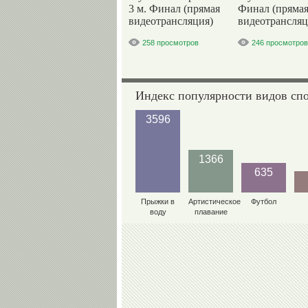
3 м. Финал (прямая
Финал (пряма
видеотрансляция)
видеотрансляц
258 просмотров
246 просмотров
Индекс популярности видов сп
3596
1366
635
Прыжки в
Артистическое
Футбол
воду
плавание