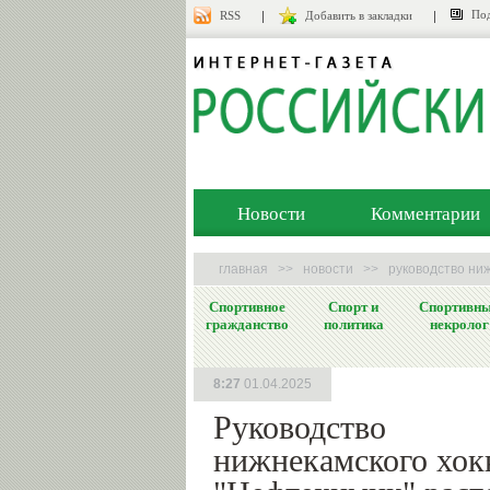
Под
RSS
Добавить в закладки
Новости
Комментарии
главная
>>
новости
>>
руководство ниж
Спортивное
Спорт и
Спортивн
гражданство
политика
некролог
8:27
01.04.2025
Руководство
нижнекамского хок