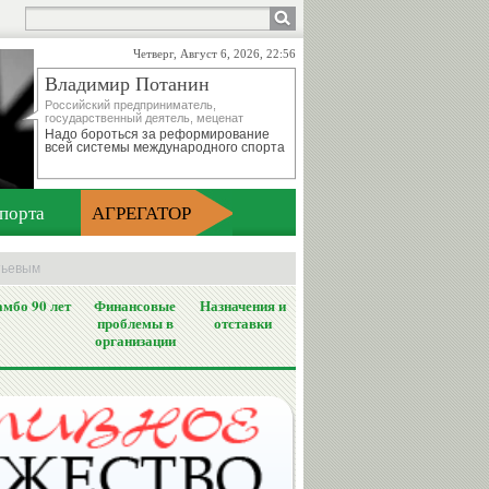
Четверг, Август 6, 2026, 22:56
Владимир Потанин
Российский предприниматель,
государственный деятель, меценат
Надо бороться за реформирование
всей системы международного спорта
порта
АГРЕГАТОР
нтьевым
мбо 90 лет
Финансовые
Назначения и
проблемы в
отставки
организации