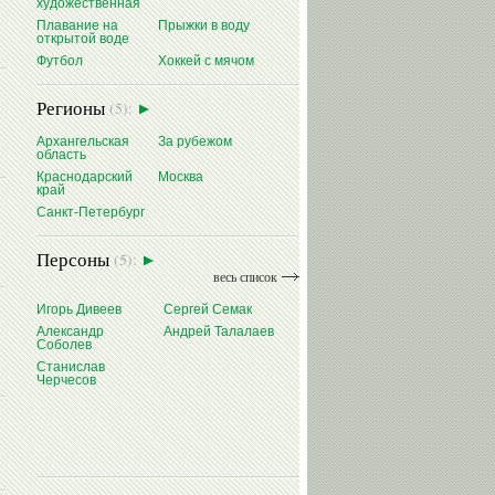
художественная
Плавание на
Прыжки в воду
открытой воде
Футбол
Хоккей с мячом
Регионы
(5):
Архангельская
За рубежом
область
Краснодарский
Москва
край
Санкт-Петербург
Персоны
(5):
весь список
Игорь Дивеев
Сергей Семак
Александр
Андрей Талалаев
Соболев
Станислав
Черчесов