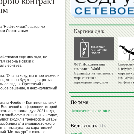
оргло контракт
ым
ба "Нефтехимик" расторгло
Картина дня:
гом Леонтьевым
.
действовал еще два года, но
ам сезона в связи с
ФГР: Использование
Спортсмен
ал Леонтьев.
символики World
выступят 
Gymnastics на чемпионате
мира по х
ы. "Она на ходу, мы в нее вложили
мира связано с
гимнастик
ь, что она будет еще играть и
переходным порядком
без флага 
ы ее видны. Претензий к
 любое решение, я неконфликтный
По теме
(1):
оната Фонбет - Континентальной
в Восточной конференции, второй
возглавлял команду с 2021 года,
Назначения и отставки
 в плей-офф в 2022 и 2023 годах,
иалист входил в тренерские штабы
омобилиста" и владивостокского
Виды спорта
(1):
нтьев выступал за саратовский
кий "Металлург", в составе