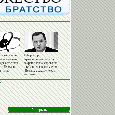
ки из России
Губернатор:
на чемпионате
Архангельская область
удожественной
сохранит финансирование
е в Германии
клуба по хоккею с мячом
и гимна
"Водник", закрытие ему
не грозит
Раскрыть