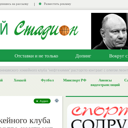
пишись на рассылку
Разместить рекламу
Отставки и не только
Допинг
Вокруг с
некамского хоккейного клуба "нефтехимик" расторгло контракт с олегом лео
ый
Хоккей
Футбол
Минспорт РФ
Анонсы
Са
видеотрансляций
► Аудио
кейного клуба