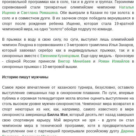
произвольной программах как в соло, так и в дуэте и группах. Героинями
соревнований стали трехкратные олимпийские чемпионки
Наталья
Ищенко
и
Светлана Ромашина
. Обе выиграли в Казани по три золота: в
соло и в совместном дуэте. В их заочном споре победила вернувшаяся в
спорт после рождения ребенка Ищенко, которая стала 19-кратной
чемпионкой мира, на одно "золото" обойдя подругу по команде.
В прыжках в воду в свою силу, по сути, выступил лишь олимпийский
чемпион Лондона в соревнованиях с 3-метрового трамплина Илья Захаров,
который завоевал серебро как в индивидуальных прыжках, так и в
синхронных вместе с
Евгением Кузнецовым
. Еще одну медаль - бронзовую
- сборной России принесли
Виктор Минибаев
и
Роман Измайлов
в
синхронных прыжках с 10-метровой вышки.
Историю пишут мужчины
Самое яркое впечатление от казанского турнира, безусловно, оставило
выступление смешанных пар в синхронном плавании. По сути, впервые
публика и огромная телеаудитория могла вполне оценить выступление на
столь высоком уровне мужчин-синхронистов. Чемпионат мира возвратил в
спорт некоторых из них, как, например, самого известного в мире
синхрониста американца
Билла Мэя
, который десять лет назад завершил
свою спортивную карьеру. Мэй вернулся не зря - в дуэте он стал
чемпионом мира в технической программе, хотя в предварительном
выступлении они с партнершей проигрывали российскому дуэту
Дарина