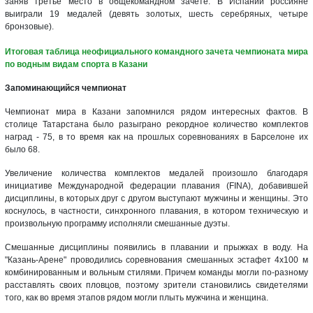
заняв третье место в общекомандном зачете. В Испании россияне
выиграли 19 медалей (девять золотых, шесть серебряных, четыре
бронзовые).
Итоговая таблица неофициального командного зачета чемпионата мира
по водным видам спорта в Казани
Запоминающийся чемпионат
Чемпионат мира в Казани запомнился рядом интересных фактов. В
столице Татарстана было разыграно рекордное количество комплектов
наград - 75, в то время как на прошлых соревнованиях в Барселоне их
было 68.
Увеличение количества комплектов медалей произошло благодаря
инициативе Международной федерации плавания (FINA), добавившей
дисциплины, в которых друг с другом выступают мужчины и женщины. Это
коснулось, в частности, синхронного плавания, в котором техническую и
произвольную программу исполняли смешанные дуэты.
Смешанные дисциплины появились в плавании и прыжках в воду. На
"Казань-Арене" проводились соревнования смешанных эстафет 4х100 м
комбинированным и вольным стилями. Причем команды могли по-разному
расставлять своих пловцов, поэтому зрители становились свидетелями
того, как во время этапов рядом могли плыть мужчина и женщина.