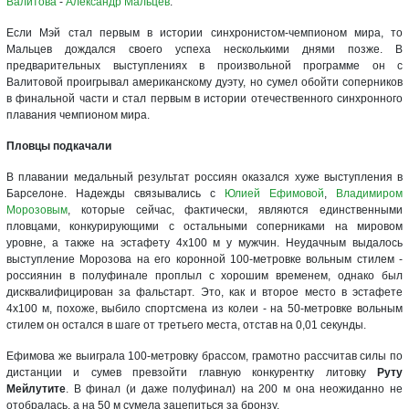
Валитова
-
Александр Мальцев
.
Если Мэй стал первым в истории синхронистом-чемпионом мира, то
Мальцев дождался своего успеха несколькими днями позже. В
предварительных выступлениях в произвольной программе он с
Валитовой проигрывал американскому дуэту, но сумел обойти соперников
в финальной части и стал первым в истории отечественного синхронного
плавания чемпионом мира.
Пловцы подкачали
В плавании медальный результат россиян оказался хуже выступления в
Барселоне. Надежды связывались с
Юлией Ефимовой
,
Владимиром
Морозовым
, которые сейчас, фактически, являются единственными
пловцами, конкурирующими с остальными соперниками на мировом
уровне, а также на эстафету 4х100 м у мужчин. Неудачным выдалось
выступление Морозова на его коронной 100-метровке вольным стилем -
россиянин в полуфинале проплыл с хорошим временем, однако был
дисквалифицирован за фальстарт. Это, как и второе место в эстафете
4х100 м, похоже, выбило спортсмена из колеи - на 50-метровке вольным
стилем он остался в шаге от третьего места, отстав на 0,01 секунды.
Ефимова же выиграла 100-метровку брассом, грамотно рассчитав силы по
дистанции и сумев превзойти главную конкурентку литовку
Руту
Мейлутите
. В финал (и даже полуфинал) на 200 м она неожиданно не
отобралась, а на 50 м сумела зацепиться за бронзу.