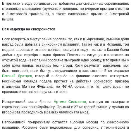
В прыжках в воду организаторы добавили два смешанных соревнования:
командные состязания (мужчины и женщины по очереди прыгали с вышки
и 3-метрового трамплина), а также синхронные прыжки с 3-метровой
вышки.
Вся надежда на синхронисток
Если говорить о выступление россиян, то, как и в Барселоне, львиная доля
наград была добыта в синхронном плавании. Так же как и в Испании, три
медали завоевали отечественные прыгуны в воду - только в Казани были
добыты два серебра и одна бронза. Печальная ситуация в плавании на
открытой воде - в Испании россияне выиграли одну бронзу, в то время как у
себя дома пловцы остались без наград. Хотя результат Барселоны мог
быть повторен, если бы чуть поудачливее в заплыве на 5 км оказался
Евгений Дратцев
, который в борьбе на финише оказался четвертым.
Российская команда подала протест на действия бронзового призера
итальянца
Маттео Фурлана
, но ФИНА сочла, что тот действовал по
правилам и оставила результат в силе.
Исторической стала бронза
Артема Сильченко
, которую он выиграл в
соревнованиях по хайдайвингу. Прыжки с 27-метровой вышки у мужчин во
второй раз проводились в рамках чемпионата мира.
Непобедимой по-прежнему остается сборная России по синхронному
плаванию. Россияне были недосягаемы для соперниц в технической и