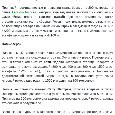
Приятной неожиданностью в плавании стала бронза на 200-метровке на
спине
Евгения Рылова
, который еще год назад выступал на юношеских
Олимпийских играх в Нанкине (Китай), где стал чемпионом. Также
утешением стало то, что сборная России получила возможность выступить
во всех видах эстафет на Олимпийских играх в следующем году: 4х100 м и
4х200 м вольным стилем у мужчин и женщин, а также в комбинированных
эстафетах у мужчин и женщин 4х100 м.
Новые герои
Плавательный турнир в Казани открыл миру новых героев, от которых ждут
успехов теперь и в следующем году на Олимпийских играх. Прежде всего,
это 18-летняя американка
Кэти Ледеки
, которая в столице Татарстана
выиграла пять золотых медалей (200 м в/с, 400 м в/с, 800 м в/с, 1500 м в/с,
эстафета 4х200 м в/с), став с учетом выступления в Барселоне
девятикратной чемпионкой мира. Трижды в Казани она установила
мировой рекорд (два раза на 1500 м и один - на 800-метровке).
Нельзя не отметить шведку
Сару Шестрем
, которая впервые в своей
карьере выиграла два золота в двух заплывах баттерфляем на 50 и 100 м.
При этом на 100-метровке она дважды установила мировой рекорд, сделав
это сначала в полуфинале.
Всего же на турнире было установлено 12 мировых рекордов и семь