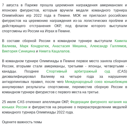
7 августа в Париже прошла церемония награждения американских и
японских фигуристов, которым вручили медали командного турнира
Олимпийских игр 2022 года в Пекине. МОК не пригласил российских
фигуристов на церемонию награждения из-за логистических проблем и
действующего отстранения ОКР, под флагом которого выступали
спортсмены из России на Играх в Пекине.
В составе сборной России в командном турнире выступали
Камила
Валиева
,
Марк Кондратюк
,
Анастасия Мишина
,
Александр Галлямов
,
Виктория Синицина
и
Никита Кацалапов
.
В командном турнире Олимпиады в Пекине первое место заняла сборная
России, вторыми стали американцы, третьими - японцы, четвертыми -
канадцы. Позднее
Спортивный арбитражный суд
(CAS)
дисквалифицировал Валиеву на четыре года за нарушение
антидопинговых правил, после чего
Международный союз конькобежцев
аннулировал результаты спортсменки, переместив сборную России в
командном турнире фигуристов с первого места на третье.
25 июля CAS отклонил апелляции ОКР,
Федерации фигурного катания на
коньках России
и фигуристов на решение о перераспределении медалей
командного турнира Олимпиады 2022 года.
Оцените важность темы