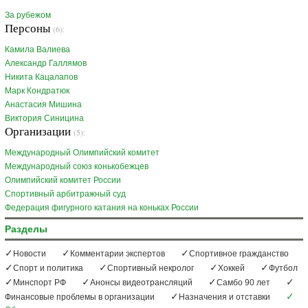
За рубежом
Персоны
(6):
Камила Валиева
Александр Галлямов
Никита Кацалапов
Марк Кондратюк
Анастасия Мишина
Виктория Синицина
Организации
(5):
Международный Олимпийский комитет
Международный союз конькобежцев
Олимпийский комитет России
Спортивный арбитражный суд
Федерация фигурного катания на коньках России
Разделы
Новости
Комментарии экспертов
Спортивное гражданство
Спорт и политика
Спортивный некролог
Хоккей
Футбол
Минспорт РФ
Анонсы видеотрансляций
Самбо 90 лет
Финансовые проблемы в организации
Назначения и отставки