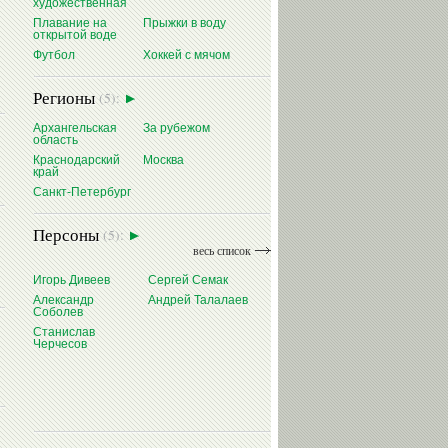
художественная
Плавание на
Прыжки в воду
открытой воде
Футбол
Хоккей с мячом
Регионы
(5):
Архангельская
За рубежом
область
Краснодарский
Москва
край
Санкт-Петербург
Персоны
(5):
весь список
Игорь Дивеев
Сергей Семак
Александр
Андрей Талалаев
Соболев
Станислав
Черчесов