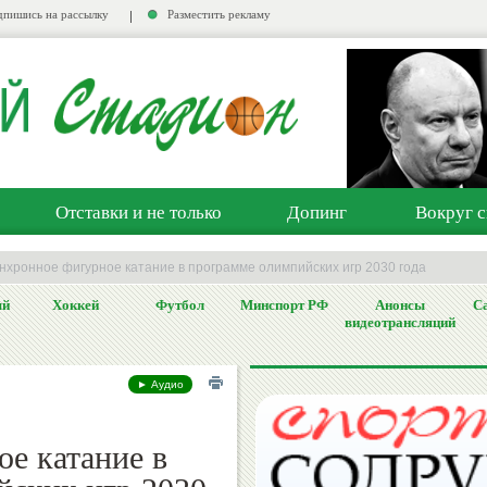
пишись на рассылку
Разместить рекламу
Отставки и не только
Допинг
Вокруг с
инхронное фигурное катание в программе олимпийских игр 2030 года
ый
Хоккей
Футбол
Минспорт РФ
Анонсы
Са
видеотрансляций
► Аудио
е катание в