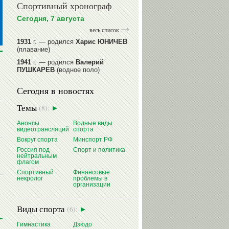
Спортивный хронограф
Сегодня, 7 августа
весь список
1931
г. — родился
Харис ЮНИЧЕВ
(плавание)
1941
г. — родился
Валерий
ПУШКАРЕВ
(водное поло)
1947
г. — родился
Валерий
Сегодня в новостях
ИЛЬИНЫХ
(гимнастика спортивная)
1954
г. — родился
Валерий
Темы
(8):
ГАЗЗАЕВ
(футбол)
1956
Анонсы
г. — родился
Водные виды
Владимир
видеотрансляций
спорта
РЫБАКОВ
(легкая атлетика)
Вокруг спорта
Минспорт РФ
читать далее
Россия под
Спорт и политика
нейтральным
флагом
Спортивный
Финансовые
некролог
проблемы в
организации
Виды спорта
(6):
Гимнастика
Дзюдо