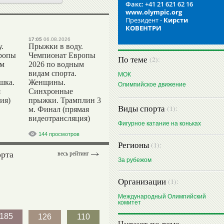
Факс: +41 21 621 62 16
www.olympic.org
Президент -
Кирсти
КОВЕНТРИ
17:05
06.08.2026
.
Прыжки в воду.
ропы
Чемпионат Европы
По теме
(2):
ым
2026 по водным
видам спорта.
МОК
шка.
Женщины.
Олимпийское движение
я
Синхронные
ия)
прыжки. Трамплин 3
Виды спорта
(1):
м. Финал (прямая
видеотрансляция)
Фигурное катание на коньках
144 просмотров
Регионы
(1):
орта
весь рейтинг
За рубежом
Организации
(1):
Международный Олимпийский
комитет
185
126
110
Читают по теме