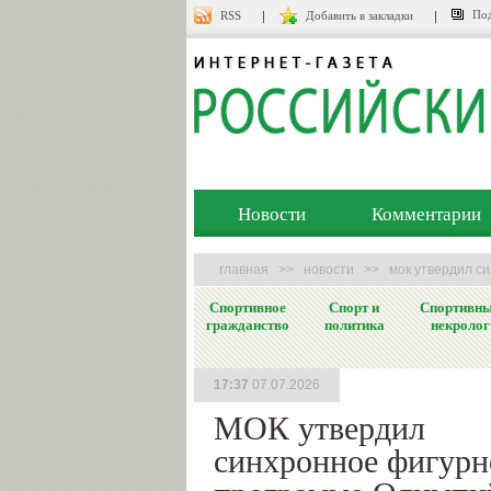
Под
RSS
Добавить в закладки
Новости
Комментарии
главная
>>
новости
>>
мок утвердил с
Спортивное
Спорт и
Спортивн
гражданство
политика
некролог
17:37
07.07.2026
МОК утвердил
синхронное фигурно