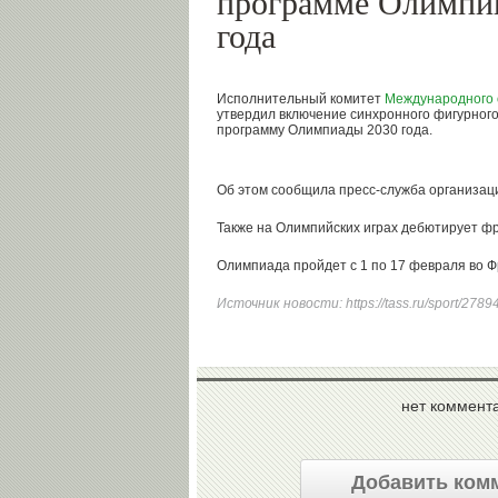
программе Олимпий
года
Исполнительный комитет
Международного 
утвердил включение синхронного фигурного
программу Олимпиады 2030 года.
Об этом сообщила пресс-служба организац
Также на Олимпийских играх дебютирует ф
Олимпиада пройдет с 1 по 17 февраля во Ф
Источник новости:
https://tass.ru/sport/278
нет коммент
Добавить ком