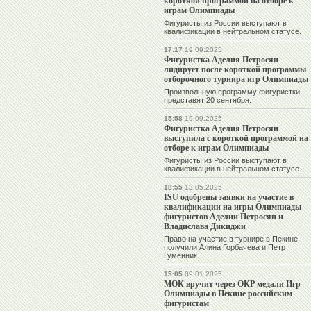
короткой программой на отборе к
играм Олимпиады
Фигуристы из России выступают в
квалификации в нейтральном статусе.
17:17
19.09.2025
Фигуристка Аделия Петросян
лидирует после короткой программы
отборочного турнира игр Олимпиады
Произвольную программу фигуристки
представят 20 сентября.
15:58
19.09.2025
Фигуристка Аделия Петросян
выступила с короткой программой на
отборе к играм Олимпиады
Фигуристы из России выступают в
квалификации в нейтральном статусе.
18:55
13.05.2025
ISU одобрены заявки на участие в
квалификации на игры Олимпиады
фигуристов Аделии Петросян и
Владислава Дикиджи
Право на участие в турнире в Пекине
получили Алина Горбачева и Петр
Гуменник.
15:05
09.01.2025
МОК вручит через ОКР медали Игр
Олимпиады в Пекине российским
фигуристам