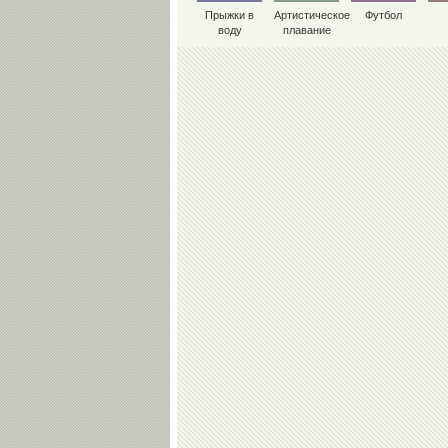
Прыжки в
Артистическое
Футбол
воду
плавание