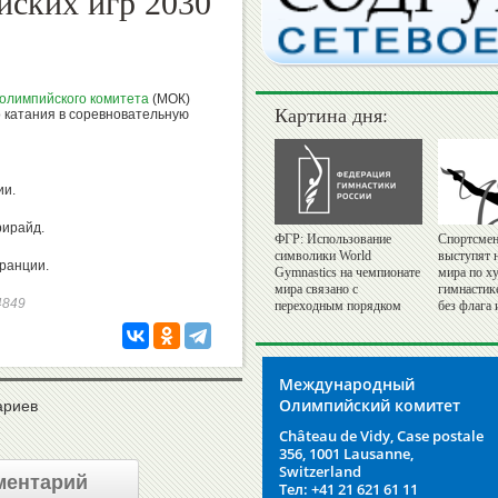
ских игр 2030
олимпийского комитета
(МОК)
Картина дня:
 катания в соревновательную
ии.
рирайд.
ФГР: Использование
Спортсмен
символики World
выступят 
ранции.
Gymnastics на чемпионате
мира по х
мира связано с
гимнастик
94849
переходным порядком
без флага 
Международный
Олимпийский комитет
ариев
Château de Vidy, Case postale
356, 1001 Lausanne,
Switzerland
ментарий
Тел: +41 21 621 61 11