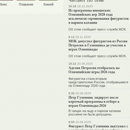
Бокс
Плавание
Хоккей
16:18
16.12.2025
Из программы юношеских
Олимпийских игр 2028 года
исключили соревнования фигуристов
в парном катании
Об этом сообщает пресс-служба МОК.
9:12
28.11.2025
МОК допустил фигуристов из России
Петросян и Гуменника до участия в
играх Олимпиады
Об этом сообщает пресс-служба МОК.
18:22
20.09.2025
Аделия Петросян отобралась на
Олимпийские игры 2026 года
Фигуристка стала вторым
представителем России, отобравшимся
на Олимпиаду 2026 года.
9:30
20.09.2025
Петр Гуменник лидирует после
короткой программы в отборе к
играм Олимпиады-2026
В танцах на льду и парном катании
россияне не были допущены.
8:55
20.09.2025
Фигурист Петр Гуменник выступил с