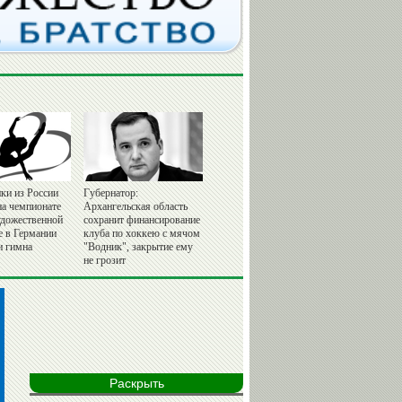
ки из России
Губернатор:
на чемпионате
Архангельская область
удожественной
сохранит финансирование
е в Германии
клуба по хоккею с мячом
и гимна
"Водник", закрытие ему
не грозит
Раскрыть