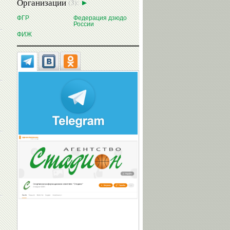
Организации
(3):
ФГР
Федерация дзюдо
России
ФИЖ