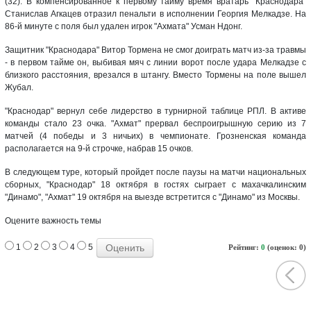
(32). В компенсированное к первому тайму время вратарь "Краснодара"
Станислав Агкацев отразил пенальти в исполнении Георгия Мелкадзе. На
86-й минуте с поля был удален игрок "Ахмата" Усман Ндонг.
Защитник "Краснодара" Витор Тормена не смог доиграть матч из-за травмы
- в первом тайме он, выбивая мяч с линии ворот после удара Мелкадзе с
близкого расстояния, врезался в штангу. Вместо Тормены на поле вышел
Жубал.
"Краснодар" вернул себе лидерство в турнирной таблице РПЛ. В активе
команды стало 23 очка. "Ахмат" прервал беспроигрышную серию из 7
матчей (4 победы и 3 ничьих) в чемпионате. Грозненская команда
располагается на 9-й строчке, набрав 15 очков.
В следующем туре, который пройдет после паузы на матчи национальных
сборных, "Краснодар" 18 октября в гостях сыграет с махачкалинским
"Динамо", "Ахмат" 19 октября на выезде встретится с "Динамо" из Москвы.
Оцените важность темы
1
2
3
4
5
Рейтинг:
0
(оценок: 0)