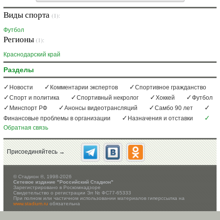
Виды спорта
(1):
Футбол
Регионы
(1):
Краснодарский край
Разделы
Новости
Комментарии экспертов
Спортивное гражданство
Спорт и политика
Спортивный некролог
Хоккей
Футбол
Минспорт РФ
Анонсы видеотрансляций
Самбо 90 лет
Финансовые проблемы в организации
Назначения и отставки
Обратная связь
Присоединяйтесь →
©
Стадион ®, 1998-2026
Сетевое издание "Российский Стадион"
Зарегистрировано в Роскомнадзоре
Свидетельство о регистрации Эл № ФС77-65333
При полном или частичном использовании материалов гиперссылка на
www.stadium.ru
обязательна
Настоящий ресурс может содержать материалы 16+