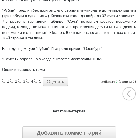
"Рубин" продлил беспроигрышную серию в чемпионате до четырех матчей
(три победы и одна ничья). Казанская команда набрала 33 очка и занимает
7-е место в турнирной таблице. "Сочи" потерпел шестое поражение
подряд, команда не может выиграть на протяжении десяти матчей (девять
поражений и одна ничья). Южане с 9 очками располагаются на последней,
16-й строчке в таблице.
В следующем туре "Рубин" 11 апреля примет "Оренбург".
"Сочи" 12 апреля на выезде сыграет с московским ЦСКА.
Оцените важность темы
1
2
3
4
5
Рейтинг:
0
(оценок: 0)
нет комментариев
Добавить комментарий