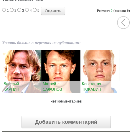
1
2
3
4
5
Рейтинг:
0
(оценок: 0)
Узнать больше о персонах из публикации:
Валерий
Матвей
Константин
КАРПИН
САФОНОВ
ТЮКАВИН
нет комментариев
Добавить комментарий