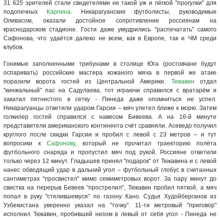
31 625 зрителей стали свидетелями не такой уж и лёгкой "прогулки" для
подопечных
Карпина
. Никарагуанские футболисты, руководимые
Оливасом, оказали достойное сопротивление россиянам на
краснодарском стадионе. Гости даже умудрились "распечатать" самого
Сафонова, что удаётся далеко не всем, как в Европе, так и ЧМ среди
клубов.
Гонимые заполненными трибунами в столице Юга (ростовчане будут
оспаривать) российские мастера кожаного мяча в первой же атаке
поразили ворота гостей из Центральной Америки.
Тюкавин
отдал
"кинжальный" пас на Садулаева, тот играючи справился с вратарём и
закатил пятнистого в сетку - Пинеда даже опомниться не успел.
Никарагуанцы ответили ударом Гарсии – мяч улетел ближе к морю. Затем
голкипер гостей справился с навесом Бивеева. А на 16-й минуте
представители американского континента счёт сравняли. Асеведо получил
круглого после скидки Гарсии и пробил с левой с 23 метров – и тут
вопросики к
Сафонову
, который не прочитал траекторию полёта
футбольного снаряда и пропустил мяч под рукой. Россияне ответили
только через 12 минут. Гладышев принял "подарок" от Тюкавина и с левой
нанес обводящий удар в дальний угол – футбольный глобус в считанных
сантиметрах "просвистел" мимо семиметровых ворот. За пару минут до
свистка на перерыв Бевеев "прострелил", Тюкавин пробил пяткой, а мяч
попал в руку "стелившемуся" по газону Кано. Судья Худойберганов из
Узбекистана уверенно указал на "точку". 11-ти метровый "приговор"
исполнил Тюкавин, пробивший низом в левый от себя угол - Пинеда не