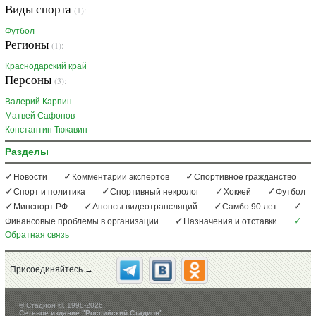
Виды спорта
(1):
Футбол
Регионы
(1):
Краснодарский край
Персоны
(3):
Валерий Карпин
Матвей Сафонов
Константин Тюкавин
Разделы
Новости
Комментарии экспертов
Спортивное гражданство
Спорт и политика
Спортивный некролог
Хоккей
Футбол
Минспорт РФ
Анонсы видеотрансляций
Самбо 90 лет
Финансовые проблемы в организации
Назначения и отставки
Обратная связь
Присоединяйтесь →
©
Стадион ®, 1998-2026
Сетевое издание "Российский Стадион"