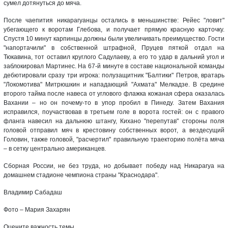
сумел дотянуться до мяча.
После чаепития никарагуанцы остались в меньшинстве: Рейес "ловит"
убегающего к воротам Глебова, и получает прямую красную карточку.
Спустя 10 минут карпинцы должны были увеличивать преимущество. Гости
"напортачили" в собственной штрафной, Пруцев пяткой отдал на
Тюкавина, тот оставил круглого Садулаеву, а его то удар в дальний угол и
заблокировал Мартинес. На 67-й минуте в составе национальной команды
дебютировали сразу три игрока: полузащитник "Балтики" Петров, вратарь
"Локомотива" Митрюшкин и нападающий "Ахмата" Мелкадзе. В средине
второго тайма после навеса от углового флажка кожаная сфера оказалась
Вахании – но он почему-то в упор пробил в Пинеду. Затем Вахания
исправился, поучаствовав в третьем голе в ворота гостей: он с правого
фланга навесил на дальнюю штангу, Кихано "перепутав" стороны поля
головой отправил мяч в крестовину собственных ворот, а вездесущий
Головин, также головой, "расчертил" правильную траекторию полёта мяча
– в сетку центрально американцев.
Сборная России, не без труда, но добывает победу над Никарагуа на
домашнем стадионе чемпиона страны "Краснодара".
Владимир Сабадаш
Фото – Мария Захарян
Оцените важность темы