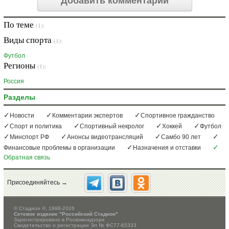
Добавить комментарий
По теме
(1):
Виды спорта
(1):
Футбол
Регионы
(1):
Россия
Разделы
Новости
Комментарии экспертов
Спортивное гражданство
Спорт и политика
Спортивный некролог
Хоккей
Футбол
Минспорт РФ
Анонсы видеотрансляций
Самбо 90 лет
Финансовые проблемы в организации
Назначения и отставки
Обратная связь
Присоединяйтесь →
©
Стадион ®, 1998-2026
Сетевое издание "Российский Стадион"
Зарегистрировано в Роскомнадзоре
Свидетельство о регистрации Эл № ФС77-65333