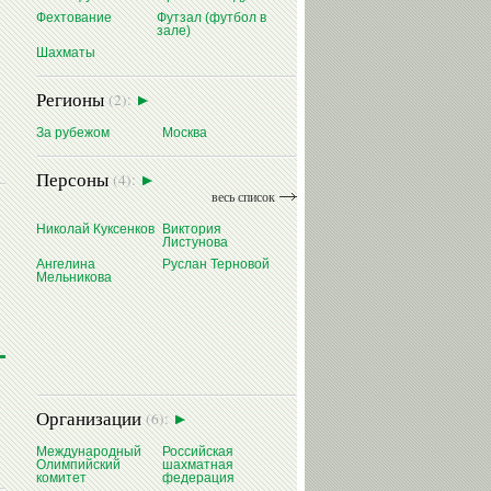
Фехтование
Футзал (футбол в
ТИТОВ
ЧЕПИК
зале)
Шахматы
Регионы
(2):
За рубежом
Москва
Персоны
(4):
весь список
Николай Куксенков
Виктория
я
Листунова
Ангелина
Руслан Терновой
Мельникова
Организации
(6):
Международный
Российская
Олимпийский
шахматная
комитет
федерация