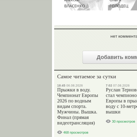
ВЛАСЕНКО
ГОЛОДЕЦ
нет коммент
Добавить ком
Самое читаемое за сутки
18:45
06.08.2026
7:02
07.08.2026
Прыжки в воду.
Руслан Терно
Чемпионат Европы
стал чемпион
2026 по водным
Европы в пры
видам спорта.
воду с 10-мет
Мужчины. Вышка.
вышки
Финал (прямая
30 просмотров
видеотрансляция)
468 просмотров