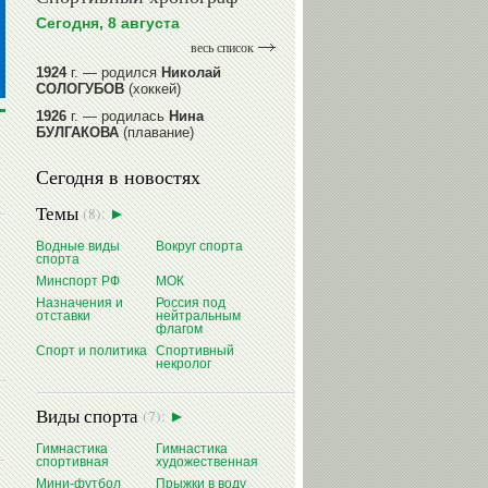
Сегодня, 8 августа
весь список
1924
г. — родился
Николай
СОЛОГУБОВ
(хоккей)
1926
г. — родилась
Нина
БУЛГАКОВА
(плавание)
1941
г. — родилась
Равиля
Сегодня в новостях
ПРОКОПЕНКО (САЛИМОВА)
(баскетбол)
Темы
(8):
1964
г. — родился
Николай
ЖУРАВСКИЙ
(гребля на байдарках
Водные виды
Вокруг спорта
и каноэ)
спорта
1964
г. — родился
Юрий ХМЫЛЕВ
Минспорт РФ
МОК
(хоккей)
Назначения и
Россия под
отставки
нейтральным
читать далее
флагом
Спорт и политика
Спортивный
некролог
Виды спорта
(7):
Гимнастика
Гимнастика
спортивная
художественная
Мини-футбол
Прыжки в воду
Василий
Сергей