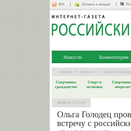
Под
RSS
Добавить в закладки
Новости
Комментарии
главная
>>
новости
>>
ольга голодец 
Спортивное
Спорт и
Спортивн
гражданство
политика
некролог
15:16
04.12.2018
Ольга Голодец пров
встречу с российск