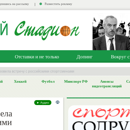
пишись на рассылку
Разместить рекламу
Отставки и не только
Допинг
Вокруг с
провела встречу с российскими спортсменами
ый
Хоккей
Футбол
Минспорт РФ
Анонсы
Са
видеотрансляций
► Аудио
ела
ими