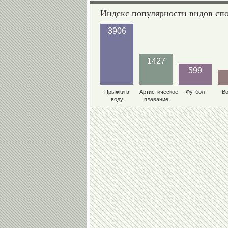
Индекс популярности видов сп
3906
1427
599
Прыжки в
Артистическое
Футбол
В
воду
плавание