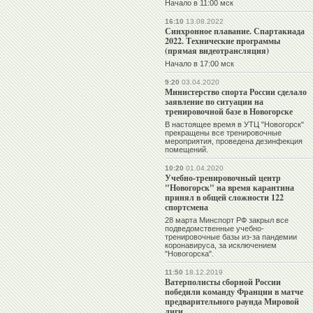
Начало в 11:00 мск
16:10
13.08.2022
Синхронное плавание. Спартакиада
2022. Технические программы
(прямая видеотрансляция)
Начало в 17:00 мск
9:20
03.04.2020
Министерство спорта России сделало
заявление по ситуации на
тренировочной базе в Новогорске
В настоящее время в УТЦ "Новогорск"
прекращены все тренировочные
мероприятия, проведена дезинфекция
помещений.
10:20
01.04.2020
Учебно-тренировочный центр
"Новогорск" на время карантина
принял в общей сложности 122
спортсмена
28 марта Минспорт РФ закрыл все
подведомственные учебно-
тренировочные базы из-за пандемии
коронавируса, за исключением
"Новогорска".
11:50
18.12.2019
Ватерполисты сборной России
победили команду Франции в матче
предварительного раунда Мировой
лиги