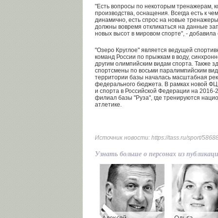
"Есть вопросы по некоторым тренажерам, к
производства, оснащения. Всегда есть к че
динамично, есть спрос на новые тренажеры
должны вовремя откликаться на данные зап
новых высот в мировом спорте", - добавила
"Озеро Круглое" является ведущей спортив
команд России по прыжкам в воду, синхрон
другим олимпийским видам спорта. Также з
спортсмены по восьми паралимпийским вида
территории базы началась масштабная рек
федерального бюджета. В рамках новой ФЦ
и спорта в Российской Федерации на 2016-
филиал базы "Руза", где тренируются нац
атлетике.
Источник новости:
https://tass.ru/sport/586
Узнать больше о персонах из публикац
Алексей
Ольга