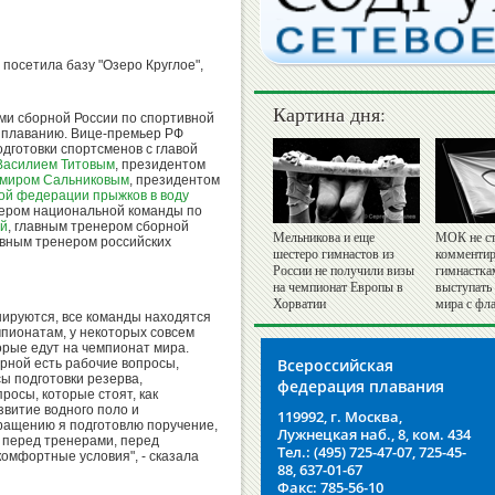
посетила базу "Озеро Круглое",
Картина дня:
ами сборной России по спортивной
у плаванию. Вице-премьер РФ
дготовки спортсменов с главой
Василием Титовым
, президентом
миром Сальниковым
, президентом
ой федерации прыжков в воду
енером национальной команды по
ой
, главным тренером сборной
Мельникова и еще
МОК не ст
авным тренером российских
шестеро гимнастов из
комментир
России не получили визы
гимнастка
на чемпионат Европы в
выступать
Хорватии
мира с фл
нируются, все команды находятся
мпионатам, у некоторых совсем
торые едут на чемпионат мира.
Всероссийская
орной есть рабочие вопросы,
ы подготовки резерва,
федерация плавания
росы, которые стоят, как
звитие водного поло и
119992, г. Москва,
ращению я подготовлю поручение,
Лужнецкая наб., 8, ком. 434
 перед тренерами, перед
Тел.: (495) 725-47-07, 725-45-
комфортные условия", - сказала
88, 637-01-67
Факс: 785-56-10