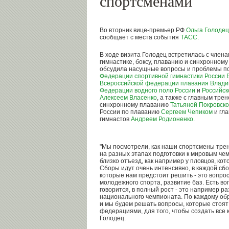
спортсменами
Во вторник вице-премьер РФ
Ольга Голодец
сообщает с места события
ТАСС
.
В ходе визита Голодец встретилась с член
гимнастике, боксу, плаванию и синхронном
обсудила насущные вопросы и проблемы по
Федерации спортивной гимнастики России
Всероссийской федерации плавания
Влади
Федерации водного поло России
и
Российск
Алексеем Власенко
, а также с главным тр
синхронному плаванию
Татьяной Покровск
России по плаванию
Сергеем Чепиком
и гл
гимнастов
Андреем Родионенко
.
"Мы посмотрели, как наши спортсмены тре
на разных этапах подготовки к мировым че
близко отъезд, как например у пловцов, ко
Сборы идут очень интенсивно, в каждой сб
которые нам предстоит решить - это вопрос
молодежного спорта, развитие баз. Есть воп
говорится, в полный рост - это например ра
национального чемпионата. По каждому об
и мы будем решать вопросы, которые стоят
федерациями, для того, чтобы создать все 
Голодец.