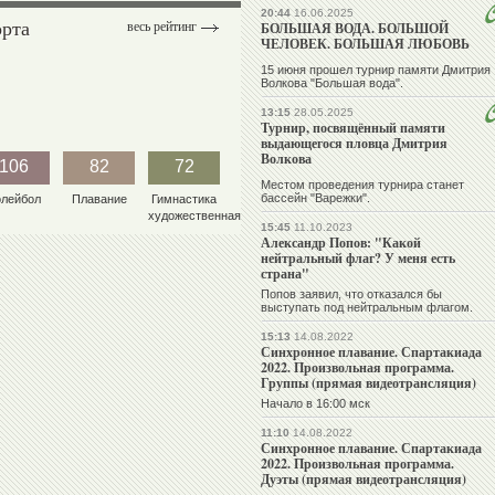
20:44
16.06.2025
орта
весь рейтинг
БОЛЬШАЯ ВОДА. БОЛЬШОЙ
ЧЕЛОВЕК. БОЛЬШАЯ ЛЮБОВЬ
15 июня прошел турнир памяти Дмитрия
Волкова "Большая вода".
13:15
28.05.2025
Турнир, посвящённый памяти
выдающегося пловца Дмитрия
Волкова
106
82
72
Местом проведения турнира станет
бассейн "Варежки".
олейбол
Плавание
Гимнастика
художественная
15:45
11.10.2023
Александр Попов: "Какой
нейтральный флаг? У меня есть
страна"
Попов заявил, что отказался бы
выступать под нейтральным флагом.
15:13
14.08.2022
Синхронное плавание. Спартакиада
2022. Произвольная программа.
Группы (прямая видеотрансляция)
Начало в 16:00 мск
11:10
14.08.2022
Синхронное плавание. Спартакиада
2022. Произвольная программа.
Дуэты (прямая видеотрансляция)