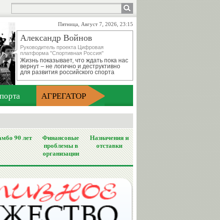
Пятница, Август 7, 2026, 23:15
Александр Войнов
Руководитель проекта Цифровая
платформа "Спортивная Россия"
Жизнь показывает, что ждать пока нас
вернут – не логично и деструктивно
для развития российского спорта
порта
АГРЕГАТОР
мбо 90 лет
Финансовые
Назначения и
проблемы в
отставки
организации