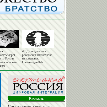
ал
ФИДЕ не допустила
овать запрет
российских шахматистов
м из России
на командную
 на чемпионате
Олимпиаду-2026
агом
Раскрыть
Спортивный хронограф