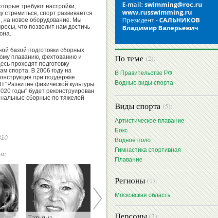
E-mail:
swimming@roc.ru
оторые требуют настройки,
www.russwimming.ru
му стремиться, спорт развивается
Президент -
САЛЬНИКОВ
, на новое оборудование. Мы
росы, что позволит нам достичь
Владимир Валерьевич
 она.
ной базой подготовки сборных
По теме
ному плаванию, фехтованию и
(2):
десь проходят подготовку
м спорта. В 2006 году на
В Правительстве РФ
онструкция при поддержке
Водные виды спорта
П "Развитие физической культуры
2020 годы" будет реконструирован
иональные сборные по тяжелой
Виды спорта
(5):
Артистическое плавание
Бокс
8810
Водное поло
Гимнастика спортивная
ии:
Плавание
Регионы
(1):
Московская область
Персоны
(7):
Татьяна
Андрей
Владимир