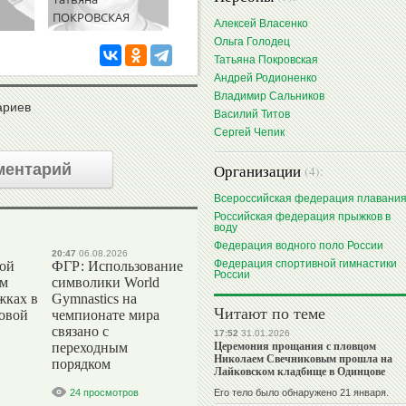
ПОКРОВСКАЯ
РОДИОНЕНКО
САЛЬНИКОВ
Алексей Власенко
Ольга Голодец
Татьяна Покровская
Андрей Родионенко
Владимир Сальников
ариев
Василий Титов
Сергей Чепик
ментарий
Организации
(4):
Всероссийская федерация плавани
Российская федерация прыжков в
воду
Федерация водного поло России
20:47
06.08.2026
Федерация спортивной гимнастики
вой
ФГР: Использование
России
ом
символики World
жках в
Gymnastics на
Читают по теме
ровой
чемпионате мира
связано с
17:52
31.01.2026
Церемония прощания с пловцом
переходным
Николаем Свечниковым прошла на
порядком
Лайковском кладбище в Одинцове
24 просмотров
Его тело было обнаружено 21 января.