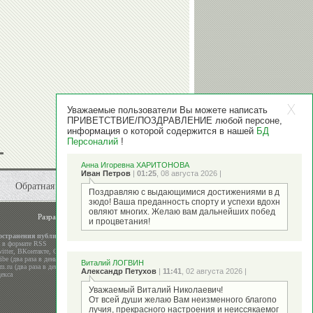
Уважаемые пользователи Вы можете написать
ПРИВЕТСТВИЕ/ПОЗДРАВЛЕНИЕ любой персоне,
информация о которой содержится в нашей
БД
Персоналий
!
Анна Игоревна ХАРИТОНОВА
Иван Петров
|
01:25
, 08 августа 2026 |
Обратная связь
Поздравляю с выдающимися достижениями в д
зюдо! Ваша преданность спорту и успехи вдохн
овляют многих. Желаю вам дальнейших побед
Разработка и поддержка
ООО "Стадион"
и процветания!
остранения публикаций
а в формате RSS
itter
,
ВКонтакте
,
Google+
be (два раза в день)
Виталий ЛОГВИН
m.ru (два раза в день)
Александр Петухов
|
11:41
, 02 августа 2026 |
екса
Уважаемый Виталий Николаевич!
От всей души желаю Вам неизменного благопо
лучия, прекрасного настроения и неиссякаемог