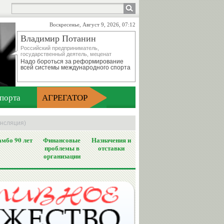
Воскресенье, Август 9, 2026, 07:12
Владимир Потанин
Российский предприниматель,
государственный деятель, меценат
Надо бороться за реформирование
всей системы международного спорта
порта
АГРЕГАТОР
ансляция)
мбо 90 лет
Финансовые
Назначения и
проблемы в
отставки
организации