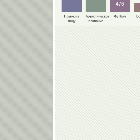
476
Прыжки в
Артистическое
Футбол
В
воду
плавание