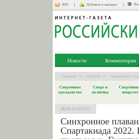
Под
RSS
Добавить в закладки
Новости
Комментарии
главная
>>
новости
>>
синхронное пла
Спортивное
Спорт и
Спортивн
гражданство
политика
некролог
15:13
14.08.2022
Синхронное плаван
Спартакиада 2022.