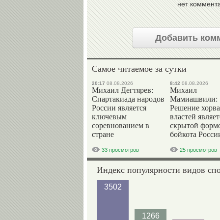
нет коммент
Добавить ком
Самое читаемое за сутки
20:17
08.08.2026
8:42
08.08.2026
Михаил Дегтярев:
Михаил
Спартакиада народов
Мамиашвили:
России является
Решение хорва
ключевым
властей являет
соревнованием в
скрытой форм
стране
бойкота Росси
33 просмотров
25 просмотров
Индекс популярности видов сп
3502
1266