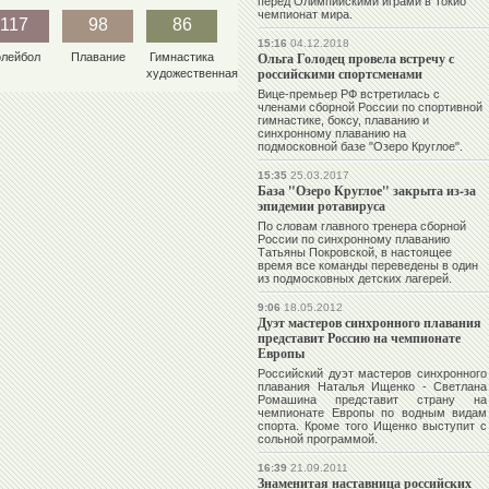
перед Олимпийскими играми в Токио
чемпионат мира.
117
98
86
15:16
04.12.2018
Ольга Голодец провела встречу с
олейбол
Плавание
Гимнастика
российскими спортсменами
художественная
Вице-премьер РФ встретилась с
членами сборной России по спортивной
гимнастике, боксу, плаванию и
синхронному плаванию на
подмосковной базе "Озеро Круглое".
15:35
25.03.2017
База "Озеро Круглое" закрыта из-за
эпидемии ротавируса
По словам главного тренера сборной
России по синхронному плаванию
Татьяны Покровской, в настоящее
время все команды переведены в один
из подмосковных детских лагерей.
9:06
18.05.2012
Дуэт мастеров синхронного плавания
представит Россию на чемпионате
Европы
Российский дуэт мастеров синхронного
плавания
Наталья Ищенко
-
Светлана
Ромашина
представит страну на
чемпионате Европы по водным видам
спорта. Кроме того Ищенко выступит с
сольной программой.
16:39
21.09.2011
Знаменитая наставница российских