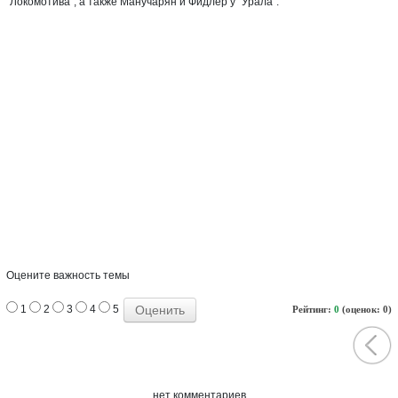
"Локомотива", а также Манучарян и Фидлер у "Урала".
Оцените важность темы
1
2
3
4
5
Рейтинг:
0
(оценок: 0)
нет комментариев