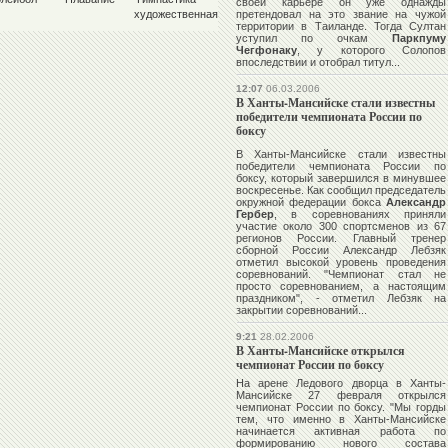
своей карьере он уже однажды
художественная
претендовал на это звание на чужой
территории в Таиланде. Тогда Султан
уступил по очкам
Паркпуму
Чегфонаку
, у которого Солопов
впоследствии и отобрал титул...
12:07
06.03.2006
В Ханты-Мансийске стали известны
победители чемпионата России по
боксу
В Ханты-Мансийске стали известны
победители чемпионата России по
боксу, который завершился в минувшее
воскресенье. Как сообщил председатель
окружной федерации бокса
Александр
Гербер
, в соревнованиях приняли
участие около 300 спортсменов из 67
регионов России. Главный тренер
сборной России
Александр Лебзяк
отметил высокой уровень проведения
соревнований. "Чемпионат стал не
просто соревнованием, а настоящим
праздником", - отметил Лебзяк на
закрытии соревнований...
9:21
28.02.2006
В Ханты-Мансийске открылся
чемпионат России по боксу
На арене Ледового дворца в Ханты-
Мансийске 27 февраля открылся
чемпионат России по боксу. "Мы горды
тем, что именно в Ханты-Мансийске
начинается активная работа по
формированию нового состава