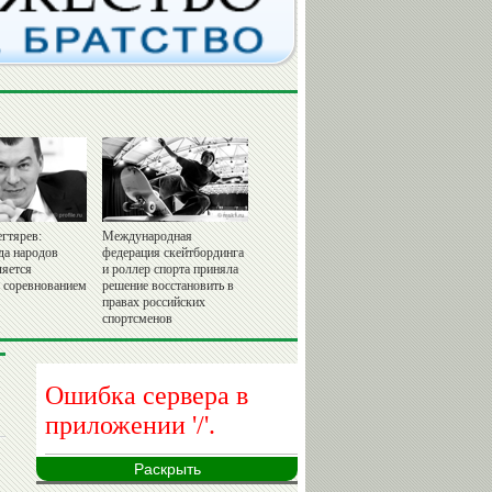
гтярев:
Международная
да народов
федерация скейтбординга
ляется
и роллер спорта приняла
 соревнованием
решение восстановить в
правах российских
спортсменов
Раскрыть