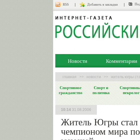
Под
RSS
Добавить в закладки
Новости
Комментарии
главная
>>
новости
>>
житель югры ст
Спортивное
Спорт и
Спортивн
гражданство
политика
некролог
10:14
31.08.2006
Житель Югры стал
чемпионом мира по