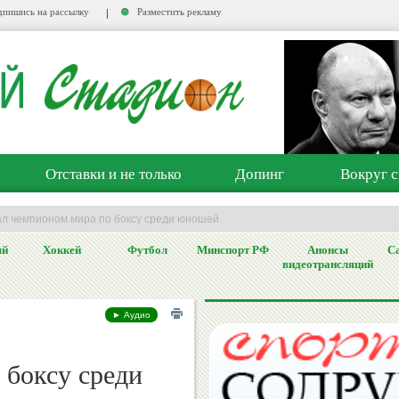
пишись на рассылку
Разместить рекламу
Отставки и не только
Допинг
Вокруг с
ал чемпионом мира по боксу среди юношей
ый
Хоккей
Футбол
Минспорт РФ
Анонсы
Са
видеотрансляций
► Аудио
 боксу среди