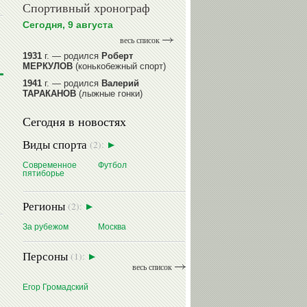
Спортивный хронограф
Сегодня, 9 августа
весь список
1931
г. — родился
Роберт
МЕРКУЛОВ
(конькобежный спорт)
1941
г. — родился
Валерий
ТАРАКАНОВ
(лыжные гонки)
1945
г. — родился
Александр
Сегодня в новостях
ГОРЕЛИК
(фигурное катание на
коньках)
Виды спорта
(2):
1945
г. — родился
Зураб
САКАНДЕЛИДЗЕ
(баскетбол)
Современное
Футбол
пятиборье
1954
г. — родилась
Ольга
КНЯЗЕВА
(фехтование)
Регионы
(2):
читать далее
За рубежом
Москва
Персоны
(1):
весь список
Егор Громадский