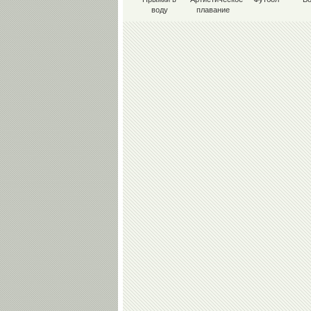
воду
плавание