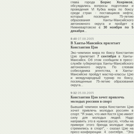
глава города
Борис Хохряков
,
обсуждались вопросы подготовки и
проведения VI Кубка мира по боксу
среди стран - поставщиков нефти,
который посвящен 75-летию
образования Ханты-Мансийского
автономного округа и пройдет в
Нижневартовске
с 30 ноября по 5
декабря
...
8:40
07.09.2005
В Ханты-Мансийск прилетает
Константин Цзю
Экс-чемпион мира по боксу
Константин
Цзю
прилетает
7 сентября
в Ханты-
Мансийск. Об этом сообщили в пресс-
службе губернатора Ханты-Мансийского
автономного округа. По словам
собеседника агентства, в Ханты-
Мансийске пройдут мастер-классы Цзю
и международный турнир по боксу,
посвященные 75-летию образования
округа...
9:32
05.09.2005
Константин Цзю хочет привлечь
молодых россиян в спорт
Бывший чемпион мира
Константин Цзю
хочет привлечь молодых россиян в
спорт. "Я знаю, что имя Костя Цзю имеет
силу для молодых людей. Надо
направить это в нужное русло, чтобы на
примере этого бренда молодые люди
стремились в спорт", - сказал Цзю на
пресс-конференции 4 сентября. "Это