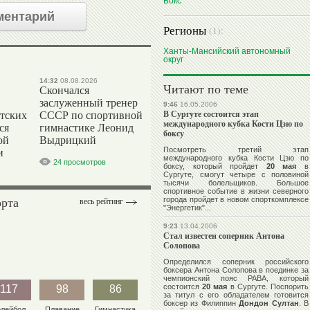
Бокс
ментарий
Регионы
(1):
Ханты-Мансийский автономный
округ
14:32
08.08.2026
Читают по теме
Скончался
заслуженный тренер
9:46
16.05.2006
В Сургуте состоится этап
тских
СССР по спортивной
международного кубка Кости Цзю по
ся
гимнастике Леонид
боксу
ой
Выдрицкий
Посмотреть третий этап
и
международного кубка Кости Цзю по
24 просмотров
боксу, который пройдет
20 мая
в
Сургуте, смогут четыре с половиной
тысячи болельщиков. Большое
спортивное событие в жизни северного
орта
города пройдет в новом спорткомплексе
весь рейтинг
"Энергетик"...
9:23
13.04.2006
Стал известен соперник Антона
Солопова
Определился соперник российского
боксера
Антона Солопова
в поединке за
чемпионский пояс РАВА, который
состоится
20 мая
в Сургуте. Поспорить
117
98
86
за титул с его обладателем готовится
боксер из Филиппин
Дондон Султан
. В
олейбол
Плавание
Гимнастика