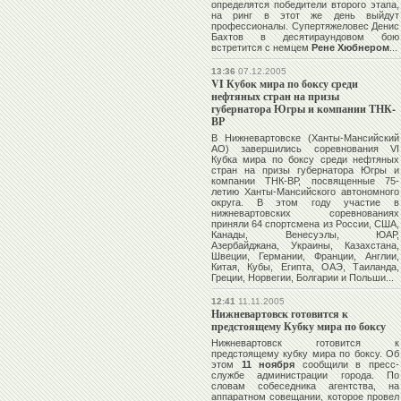
определятся победители второго этапа,
на ринг в этот же день выйдут
профессионалы. Супертяжеловес
Денис
Бахтов
в десятираундовом бою
встретится с немцем
Рене Хюбнером
...
13:36
07.12.2005
VI Кубок мира по боксу среди
нефтяных стран на призы
губернатора Югры и компании ТНК-
ВР
В Нижневартовске (Ханты-Мансийский
АО) завершились соревнования VI
Кубка мира по боксу среди нефтяных
стран на призы губернатора Югры и
компании ТНК-ВР, посвященные 75-
летию Ханты-Мансийского автономного
округа. В этом году участие в
нижневартовских соревнованиях
приняли 64 спортсмена из России, США,
Канады, Венесуэлы, ЮАР,
Азербайджана, Украины, Казахстана,
Швеции, Германии, Франции, Англии,
Китая, Кубы, Египта, ОАЭ, Таиланда,
Греции, Норвегии, Болгарии и Польши...
12:41
11.11.2005
Нижневартовск готовится к
предстоящему Кубку мира по боксу
Нижневартовск готовится к
предстоящему кубку мира по боксу. Об
этом
11 ноября
сообщили в пресс-
службе администрации города. По
словам собеседника агентства, на
аппаратном совещании, которое провел