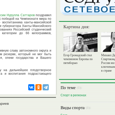
ссии
Нурулла Саттаров
поздравил
с победой на Чемпионате мира по
 воспитанника ханты-мансийской
Картина дня:
бе губернатора Ханты-Мансийского
ованиях Российский студенческий
 категории до 66 килограммов,
вную славу автономного округа и
ом резерве, который не мог быть
Егор Громадский стал
Михаил Де
я, опеки государства и Вашего
чемпионом Европы по
Спартакиа
пятиборью
России яв
ключевым
ду на дальнейшее плодотворное
в стране
рта и воспитания подрастающего
По теме
(1):
Спорт в регионах
ариев
Виды спорта
(1):