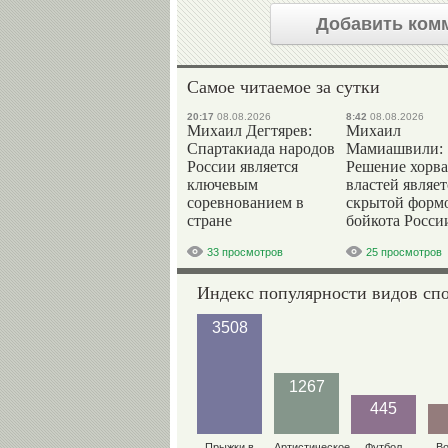
Добавить ком
Самое читаемое за сутки
20:17
08.08.2026
8:42
08.08.2026
Михаил Дегтярев:
Михаил
Спартакиада народов
Мамиашвили:
России является
Решение хорва
ключевым
властей являет
соревнованием в
скрытой форм
стране
бойкота Росси
33 просмотров
25 просмотров
Индекс популярности видов сп
3508
1267
445
Прыжки в
Артистическое
Футбол
В