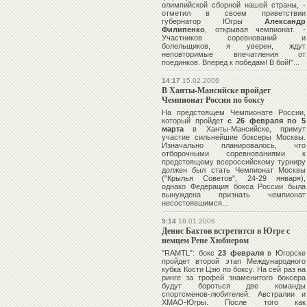
олимпийской сборной нашей страны, -
отметил в своем приветствии
губернатор Югры
Александр
Филипенко
, открывая чемпионат. -
Участников соревнований и
болельщиков, я уверен, ждут
неповторимые впечатления от
поединков. Вперед к победам! В бой!"...
14:17
15.02.2006
В Ханты-Мансийске пройдет
Чемпионат России по боксу
На предстоящем Чемпионате России,
который пройдет
с 26 февраля по 5
марта
в Ханты-Мансийске, примут
участие сильнейшие боксеры Москвы.
Изначально планировалось, что
отборочными соревнованиями к
предстоящему всероссийскому турниру
должен был стать Чемпионат Москвы
("Крылья Советов", 24-29 января),
однако Федерация бокса России была
вынуждена признать чемпионат
несостоявшимся...
9:14
18.01.2006
Денис Бахтов встретится в Югре с
немцем Рене Хюбнером
"RAMTL": бокс
23 февраля
в Югорске
пройдет второй этап Международного
кубка Кости Цзю по боксу. На сей раз на
ринге за трофей знаменитого боксера
будут бороться две команды
спортсменов-любителей: Австралии и
ХМАО-Югры. После того как