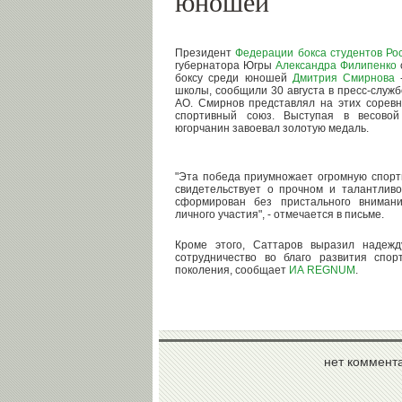
юношей
Президент
Федерации бокса студентов Ро
губернатора Югры
Александра Филипенко
боксу среди юношей
Дмитрия Смирнова
-
школы, сообщили 30 августа в пресс-служ
АО. Смирнов представлял на этих соревн
спортивный союз. Выступая в весовой
югорчанин завоевал золотую медаль.
"Эта победа приумножает огромную спорти
свидетельствует о прочном и талантлив
сформирован без пристального внимани
личного участия", - отмечается в письме.
Кроме этого, Саттаров выразил надеж
сотрудничество во благо развития спо
поколения, сообщает
ИА REGNUM
.
нет коммент