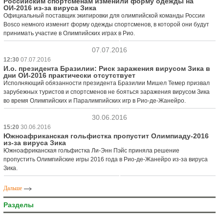
Российским спортсменам изменили форму одежды на
ОИ-2016 из-за вируса Зика
Официальный поставщик экипировки для олимпийской команды России
Bosco немного изменит форму одежды спортсменов, в которой они будут
принимать участие в Олимпийских играх в Рио.
07.07.2016
12:30
07.07.2016
И.о. президента Бразилии: Риск заражения вирусом Зика в
дни ОИ-2016 практически отсутствует
Исполняющий обязанности президента Бразилии Мишел Темер призвал
зарубежных туристов и спортсменов не бояться заражения вирусом Зика
во время Олимпийских и Паралимпийских игр в Рио-де-Жанейро.
30.06.2016
15:20
30.06.2016
Южноафриканская гольфистка пропустит Олимпиаду-2016
из-за вируса Зика
Южноафриканская гольфистка Ли-Энн Пэйс приняла решение
пропустить Олимпийские игры 2016 года в Рио-де-Жанейро из-за вируса
Зика.
Дальше
Разделы