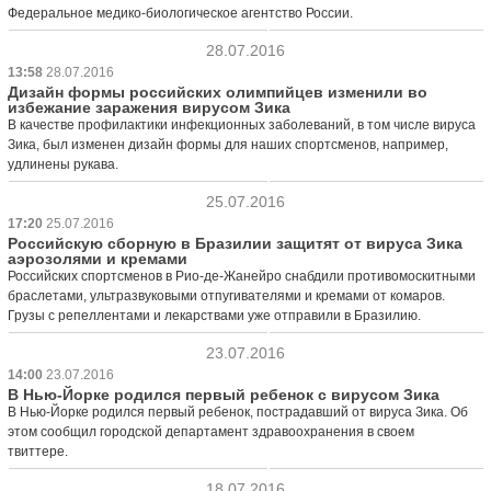
Федеральное медико-биологическое агентство России.
28.07.2016
13:58
28.07.2016
Дизайн формы российских олимпийцев изменили во
избежание заражения вирусом Зика
В качестве профилактики инфекционных заболеваний, в том числе вируса
Зика, был изменен дизайн формы для наших спортсменов, например,
удлинены рукава.
25.07.2016
17:20
25.07.2016
Российскую сборную в Бразилии защитят от вируса Зика
аэрозолями и кремами
Российских спортсменов в Рио-де-Жанейро снабдили противомоскитными
браслетами, ультразвуковыми отпугивателями и кремами от комаров.
Грузы с репеллентами и лекарствами уже отправили в Бразилию.
23.07.2016
14:00
23.07.2016
В Нью-Йорке родился первый ребенок с вирусом Зика
В Нью-Йорке родился первый ребенок, пострадавший от вируса Зика. Об
этом сообщил городской департамент здравоохранения в своем
твиттере.
18.07.2016