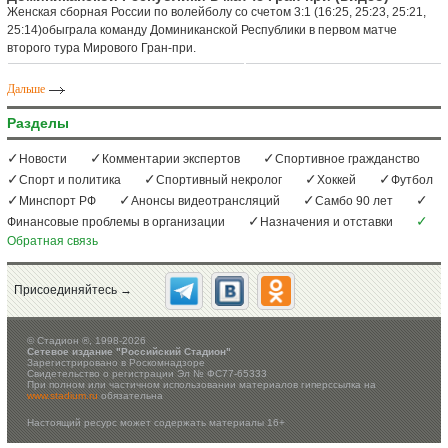
Женская сборная России по волейболу со счетом 3:1 (16:25, 25:23, 25:21,
25:14)обыграла команду Доминиканской Республики в первом матче
второго тура Мирового Гран-при.
Дальше
Разделы
Новости
Комментарии экспертов
Спортивное гражданство
Спорт и политика
Спортивный некролог
Хоккей
Футбол
Минспорт РФ
Анонсы видеотрансляций
Самбо 90 лет
Финансовые проблемы в организации
Назначения и отставки
Обратная связь
Присоединяйтесь →
©
Стадион ®, 1998-2026
Сетевое издание "Российский Стадион"
Зарегистрировано в Роскомнадзоре
Свидетельство о регистрации Эл № ФС77-65333
При полном или частичном использовании материалов гиперссылка на
www.stadium.ru
обязательна
Настоящий ресурс может содержать материалы 16+