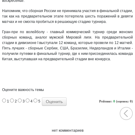
воскресенье.
Напомним, что сборная России не принимала участия в финальной стадии,
так как на предварительном этапе потерпела шесть поражений в девяти
матчах и не смогла пробиться в решающую стадию турнира.
Гран-при по волейболу - главный коммерческий турнир среди женских
сборных команд, аналог мужской Мировой лиги. На предварительной
стадии в дивизионе I выступали 12 команд, которые провели по 12 матчей.
Пять лучших - сборные Сербии, США, Бразилии, Нидерландов и Италии -
получили путевки в финальный турнир, где к ним присоединилась команда
Китая, выступавшая на предварительной стадии вне конкурса.
Оцените важность темы
1
2
3
4
5
Рейтинг:
0
(оценок: 0)
нет комментариев