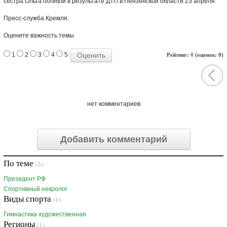
сестра Ольга погибли в результате ДТП в Пензенской области 23 апреля.
Пресс-служба Кремля.
Оцените важность темы
1
2
3
4
5
Рейтинг:
0
(оценок: 0)
нет комментариев
Добавить комментарий
По теме
(2):
Президент РФ
Спортивный некролог
Виды спорта
(1):
Гимнастика художественная
Регионы
(1):