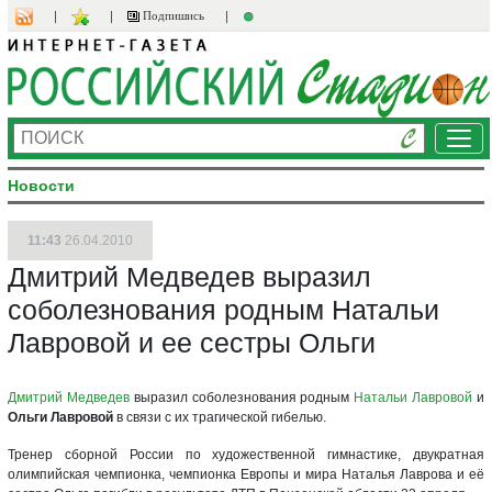
Подпишись
Ме
Новости
11:43
26.04.2010
Дмитрий Медведев выразил
соболезнования родным Натальи
Лавровой и ее сестры Ольги
Дмитрий Медведев
выразил соболезнования родным
Натальи Лавровой
и
Ольги Лавровой
в связи с их трагической гибелью.
Тренер сборной России по художественной гимнастике, двукратная
олимпийская чемпионка, чемпионка Европы и мира Наталья Лаврова и её