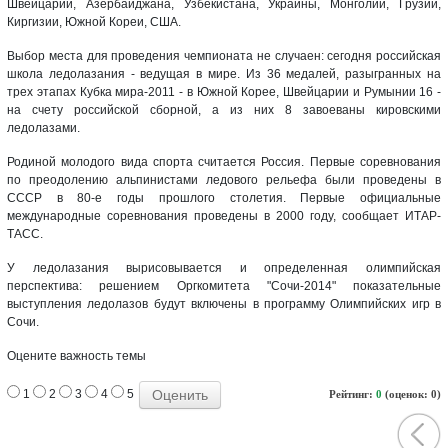
Швейцарии, Азербайджана, Узбекистана, Украины, Монголии, Грузии,
Киргизии, Южной Кореи, США.
Выбор места для проведения чемпионата не случаен: сегодня российская
школа ледолазания - ведущая в мире. Из 36 медалей, разыгранных на
трех этапах Кубка мира-2011 - в Южной Корее, Швейцарии и Румынии 16 -
на счету российской сборной, а из них 8 завоеваны кировскими
ледолазами.
Родиной молодого вида спорта считается Россия. Первые соревнования
по преодолению альпинистами ледового рельефа были проведены в
СССР в 80-е годы прошлого столетия. Первые официальные
международные соревнования проведены в 2000 году, сообщает ИТАР-
ТАСС.
У ледолазания вырисовывается и определенная олимпийская
перспектива: решением Оргкомитета "Сочи-2014" показательные
выступления ледолазов будут включены в программу Олимпийских игр в
Сочи.
Оцените важность темы
1
2
3
4
5
Рейтинг:
0
(оценок: 0)