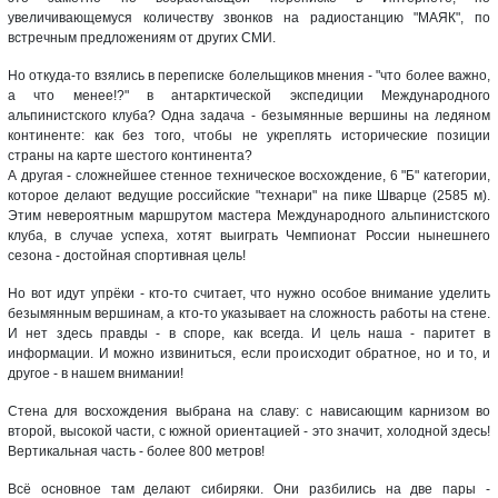
увеличивающемуся количеству звонков на радиостанцию "МАЯК", по
встречным предложениям от других СМИ.
Но откуда-то взялись в переписке болельщиков мнения - "что более важно,
а что менее!?" в антарктической экспедиции Международного
альпинистского клуба? Одна задача - безымянные вершины на ледяном
континенте: как без того, чтобы не укреплять исторические позиции
страны на карте шестого континента?
А другая - сложнейшее стенное техническое восхождение, 6 "Б" категории,
которое делают ведущие российские "технари" на пике Шварце (2585 м).
Этим невероятным маршрутом мастера Международного альпинистского
клуба, в случае успеха, хотят выиграть Чемпионат России нынешнего
сезона - достойная спортивная цель!
Но вот идут упрёки - кто-то считает, что нужно особое внимание уделить
безымянным вершинам, а кто-то указывает на сложность работы на стене.
И нет здесь правды - в споре, как всегда. И цель наша - паритет в
информации. И можно извиниться, если происходит обратное, но и то, и
другое - в нашем внимании!
Стена для восхождения выбрана на славу: с нависающим карнизом во
второй, высокой части, с южной ориентацией - это значит, холодной здесь!
Вертикальная часть - более 800 метров!
Всё основное там делают сибиряки. Они разбились на две пары -