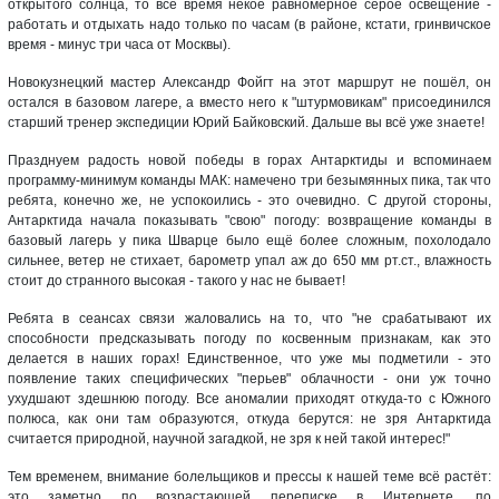
открытого солнца, то всё время некое равномерное серое освещение -
работать и отдыхать надо только по часам (в районе, кстати, гринвичское
время - минус три часа от Москвы).
Новокузнецкий мастер Александр Фойгт на этот маршрут не пошёл, он
остался в базовом лагере, а вместо него к "штурмовикам" присоединился
старший тренер экспедиции Юрий Байковский. Дальше вы всё уже знаете!
Празднуем радость новой победы в горах Антарктиды и вспоминаем
программу-минимум команды МАК: намечено три безымянных пика, так что
ребята, конечно же, не успокоились - это очевидно. С другой стороны,
Антарктида начала показывать "свою" погоду: возвращение команды в
базовый лагерь у пика Шварце было ещё более сложным, похолодало
сильнее, ветер не стихает, барометр упал аж до 650 мм рт.ст., влажность
стоит до странного высокая - такого у нас не бывает!
Ребята в сеансах связи жаловались на то, что "не срабатывают их
способности предсказывать погоду по косвенным признакам, как это
делается в наших горах! Единственное, что уже мы подметили - это
появление таких специфических "перьев" облачности - они уж точно
ухудшают здешнюю погоду. Все аномалии приходят откуда-то с Южного
полюса, как они там образуются, откуда берутся: не зря Антарктида
считается природной, научной загадкой, не зря к ней такой интерес!"
Тем временем, внимание болельщиков и прессы к нашей теме всё растёт:
это заметно по возрастающей переписке в Интернете, по