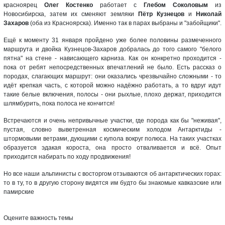
красноярец
Олег Костенко
работает с
Глебом Соколовым
из
Новосибирска, затем их сменяют земляки
Пётр Кузнецов
и
Николай
Захаров
(оба из Красноярска). Именно так в парах выбраны и "забойщики".
Ещё к моменту 31 января пройдено уже более половины размеченного
маршрута и двойка Кузнецов-Захаров добралась до того самого "белого
пятна" на стене - нависающего карниза. Как он конкретно проходится -
пока от ребят непосредственных впечатлений не было. Есть рассказ о
породах, слагающих маршрут: они оказались чрезвычайно сложными - то
идёт крепкая часть, с которой можно надёжно работать, а то вдруг идут
такие белые включения, полосы - они рыхлые, плохо держат, приходится
шлямбурить, пока полоса не кончится!
Встречаются и очень непривычные участки, где порода как бы "неживая",
пустая, словно выветренная космическим холодом Антарктиды -
штормовыми ветрами, дующими с купола вокруг полюса. На таких участках
образуется эдакая короста, она просто отваливается и всё. Опыт
приходится набирать по ходу продвижения!
Но все наши альпинисты с восторгом отзываются об антарктических горах:
то в ту, то в другую сторону видятся им будто бы знакомые кавказские или
памирские
Оцените важность темы