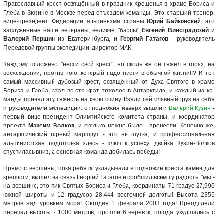
Православный крест освящённый в праздник Крещенья в храме Бориса и
Глеба в Зюзине в Москве перед отъездом команды. Это старший тренер,
вице-президент Федерации альпинизма страны
Юрий Байковский
, это
заслуженные наши ветераны, великие "барсы"
Евгений Виноградский
и
Валерий Першин
из Екатеринбурга, и
Георгий Гатагов
- руководитель
Передовой группы экспедиции, директор МАК.
Каждому положено "нести свой крест", но сколь же он тяжёл в горах, на
восхождении, против того, который надо нести в обычной жизни!!? И тот
самый массивный дубовый крест, освящённый от Духа Святого в храме
Бориса и Глеба, стал во сто крат тяжелее в Антарктиде, и каждый из ко-
манды принял эту тяжесть на свою спину. Взяли сей славный груз на себя
и руководители экспедиции: от подножия наверх вышли и
Валерий Кузин
-
первый вице-президент Олимпийского комитета страны, и координатор
проекта
Максим Волков
, и сколько можно было - пронесли. Конечно же,
антарктический горный маршрут - это не шутка, и профессиональная
альпинистская подготовка здесь - ключ к успеху: двойка Кузин-Волков
спустилась вниз, а основная команда добилась победы!
Прямо с вершины, пока ребята укладывали в подножие креста камни для
крепости, вышел на связь Георгий Гатагов и сообщил всем ту радость: "мы -
на вершине, это пик Святых Бориса и Глеба, координаты 71 градус 27,996
южной широты и 12 градусов 28,444 восточной долготы! Высота 2355
метров над уровнем моря! Сегодня 1 февраля 2003 года! Преодолели
перепад высоты - 1000 метров, прошли 6 верёвок, погода ухудшалась с