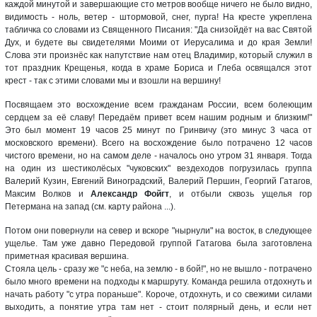
каждой минутой и завершающие сто метров вообще ничего не было видно,
видимость - ноль, ветер - штормовой, снег, пурга! На кресте укреплена
табличка со словами из Священного Писания: "Да снизойдёт на вас Святой
Дух, и будете вы свидетелями Моими от Иерусалима и до края Земли!
Слова эти произнёс как напутствие нам отец Владимир, который служил в
тот праздник Крещенья, когда в храме Бориса и Глеба освящался этот
крест - так с этими словами мы и взошли на вершину!
Посвящаем это восхождение всем гражданам России, всем болеющим
сердцем за её славу! Передаём привет всем нашим родным и близким!"
Это был момент 19 часов 25 минут по Гринвичу (это минус 3 часа от
московского времени). Всего на восхождение было потрачено 12 часов
чистого времени, но на самом деле - началось оно утром 31 января. Тогда
на один из шестиколёсых "чуковских" вездеходов погрузилась группа
Валерий Кузин, Евгений Виноградский, Валерий Першин, Георгий Гатагов,
Максим Волков и
Александр Фойгт
, и отбыли сквозь ущелья гор
Петермана на запад (см. карту района ...).
Потом они повернули на север и вскоре "нырнули" на восток, в следующее
ущелье. Там уже давно Передовой группой Гатагова была заготовлена
приметная красивая вершина.
Стояла цель - сразу же "с неба, на землю - в бой!", но не вышло - потрачено
было много времени на подходы к маршруту. Команда решила отдохнуть и
начать работу "с утра пораньше". Короче, отдохнуть, и со свежими силами
выходить, а понятие утра там нет - стоит полярный день, и если нет