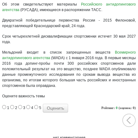
Об этом свидетельствуют материалы
Российского антидопингового
агентства
(РУСАДА), имеющиеся в распоряжении ТАСС.
Двукратной победительнице первенства России - 2015 Филоновой,
представляющей Краснодарский край, 24 года.
Срок четырехлетней дисквалификации спортсменки истечет 30 мая 2027
года.
Мельдоний входит в список запрещенных веществ
Всемирного
антидопингового агентства
(WADA) с 1 января 2016 года. В первые месяцы
2016 года допинг-пробы почти 300 российских спортсменов дали
положительный результат на это вещество, позднее WADA опубликовало
данные промежуточного исследования по срокам вывода вещества из
организма, по итогам которого большая часть российских и иностранных
спортсменов была оправдана.
Оцените важность темы
1
2
3
4
5
Рейтинг:
0
(оценок: 0)
нет комментариев