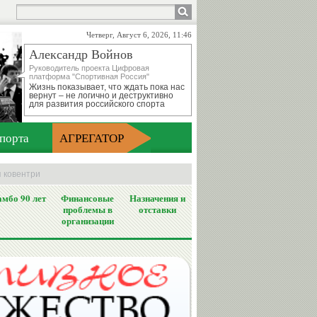
Четверг, Август 6, 2026, 11:46
Александр Войнов
Руководитель проекта Цифровая
платформа "Спортивная Россия"
Жизнь показывает, что ждать пока нас
вернут – не логично и деструктивно
для развития российского спорта
порта
АГРЕГАТОР
я ковентри
мбо 90 лет
Финансовые
Назначения и
проблемы в
отставки
организации