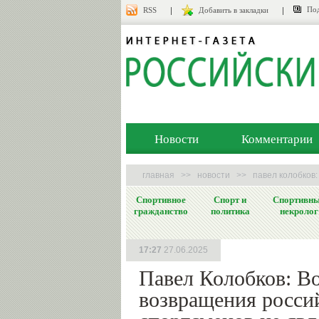
Под
RSS
Добавить в закладки
Новости
Комментарии
главная
>>
новости
>>
павел колобков
Спортивное
Спорт и
Спортивн
гражданство
политика
некролог
17:27
27.06.2025
Павел Колобков: В
возвращения росси