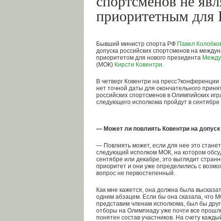
спортсменов не явл
приоритетным для 
Бывший министр спорта РФ
Павел Колобко
допуска российских спортсменов на между
приоритетом для нового президента
Между
(МОК)
Кирсти Ковентри
.
В четверг Ковентри на пресс?конференции 
нет точной даты для окончательного приня
российских спортсменов в Олимпийских игр
следующего исполкома пройдут в сентябре 
— Может ли повлиять Ковентри на допус
— Повлиять может, если для нее это станет
следующий исполком МОК, на котором обсу
сентябре или декабре, это выглядит странн
приоритет и они уже определились с возмо
вопрос не первостепенный.
Как мне кажется, она должна была высказа
одним абзацем. Если бы она сказала, что 
представим членам исполкома, был бы друг
отборы на Олимпиаду уже почти все прошли
понятен состав участников. На счету кажды