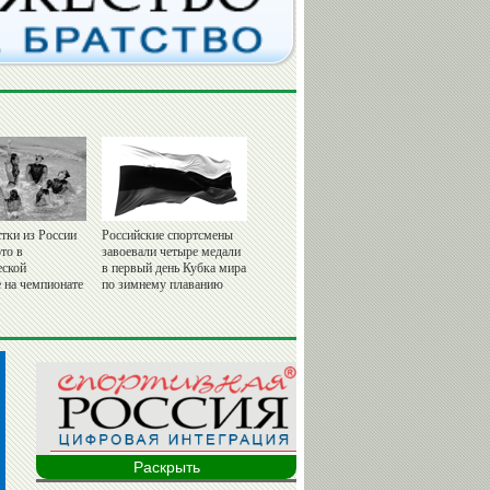
тки из России
Российские спортсмены
то в
завоевали четыре медали
еской
в первый день Кубка мира
 на чемпионате
по зимнему плаванию
Раскрыть