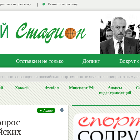
пишись на рассылку
Разместить рекламу
Отставки и не только
Допинг
Вокруг с
: вопрос возвращения российских спортсменов не является приоритетным дл
ый
Хоккей
Футбол
Минспорт РФ
Анонсы
Са
видеотрансляций
► Аудио
опрос
йских