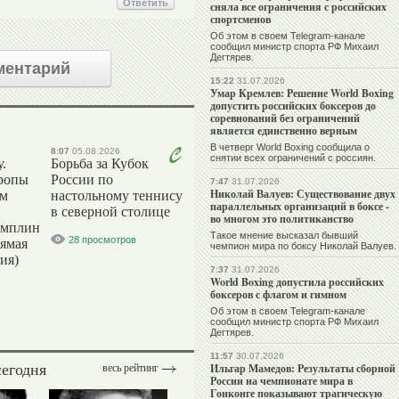
Ответить
сняла все ограничения с российских
спортсменов
Об этом в своем Telegram-канале
сообщил министр спорта РФ Михаил
Дегтярев.
ментарий
15:22
31.07.2026
Умар Кремлев: Решение World Boxing
допустить российских боксеров до
соревнований без ограничений
является единственно верным
В четверг World Boxing сообщила о
8:07
05.08.2026
снятии всех ограничений с россиян.
.
Борьба за Кубок
ропы
России по
7:47
31.07.2026
Николай Валуев: Существование двух
ым
настольному теннису
параллельных организаций в боксе -
в северной столице
во многом это политиканство
амплин
Такое мнение высказал бывший
28 просмотров
рямая
чемпион мира по боксу Николай Валуев.
ия)
7:37
31.07.2026
World Boxing допустила российских
боксеров с флагом и гимном
Об этом в своем Telegram-канале
сообщил министр спорта РФ Михаил
Дегтярев.
11:57
30.07.2026
сегодня
Ильгар Мамедов: Результаты сборной
весь рейтинг
России на чемпионате мира в
Гонконге показывают трагическую