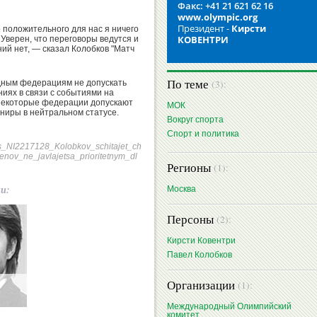
Факс: +41 21 621 62 16
www.olympic.org
Президент -
Кирсти
о положительного для нас я ничего
КОВЕНТРИ
 Уверен, что переговоры ведутся и
ий нет, — сказал Колобков "Матч
По теме
(3):
дным федерациям не допускать
ниях в связи с событиями на
 некоторые федерации допускают
МОК
рниры в нейтральном статусе.
Вокруг спорта
Спорт и политика
news_NI2217128_Kolobkov_schitajet_ch
enov_ne_javlajetsa_prioritetnym_dl
Регионы
(1):
ии:
Москва
Персоны
(2):
Кирсти Ковентри
Павел Колобков
Организации
(1):
Международный Олимпийский
комитет