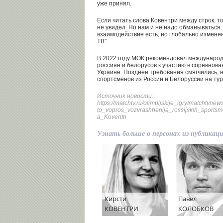
уже принял.
Если читать слова Ковентри между строк, т
не увидел. Но нам и не надо обманываться.
взаимодействие есть, но глобально изменен
ТВ".
В 2022 году МОК рекомендовал междунаро
россиян и белорусов к участию в соревнова
Украине. Позднее требования смягчились,
спортсменов из России и Белоруссии на ту
Источник новости:
https://matchtv.ru/olimpijskije_igry/matchtv
to_vopros_vozvrashhenija_rossijskih_sportsm
a_Koventri
Узнать больше о персонах из публикац
Кирсти
Павел
КОВЕНТРИ
КОЛОБКОВ