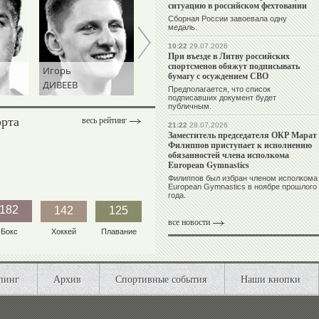
ситуацию в российском фехтовании
Сборная России завоевала одну
медаль.
10:22
29.07.2026
При въезде в Литву российских
спортсменов обяжут подписывать
Игорь
Андрей
Станислав
бумагу с осуждением СВО
ДИВЕЕВ
ТАЛАЛАЕВ
ЧЕРЧЕСОВ
Предполагается, что список
подписавших документ будет
публичным.
орта
весь рейтинг
21:22
28.07.2026
Заместитель председателя ОКР Марат
Филиппов приступает к исполнению
обязанностей члена исполкома
European Gymnastics
Филиппов был избран членом исполкома
European Gymnastics в ноябре прошлого
года.
182
142
125
все новости
Бокс
Хоккей
Плавание
пинг
Архив
Спортивные события
Наши кнопки