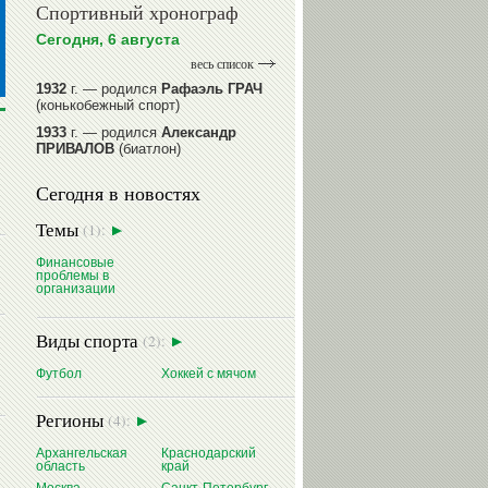
Спортивный хронограф
Сегодня, 6 августа
весь список
1932
г. — родился
Рафаэль ГРАЧ
(конькобежный спорт)
1933
г. — родился
Александр
ПРИВАЛОВ
(биатлон)
1939
г. — родился
Анатолий
Сегодня в новостях
ИОНОВ
(хоккей)
1939
г. — родился
Анатолий
Темы
(1):
ЦАРИК
(борьба вольная)
1946
Финансовые
г. — родился
Виктор
проблемы в
БАЖЕНОВ
(фехтование)
организации
читать далее
Виды спорта
(2):
Футбол
Хоккей с мячом
Регионы
(4):
Архангельская
Краснодарский
область
край