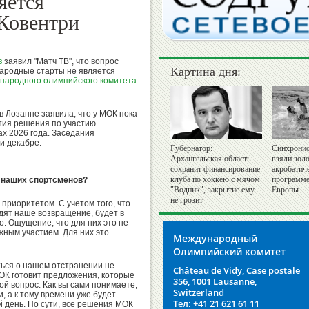
яется
Ковентри
в
заявил "Матч ТВ", что вопрос
Картина дня:
народные старты не является
народного олимпийского комитета
в Лозанне заявила, что у МОК пока
тия решения по участию
ах 2026 года. Заседания
и декабре.
Губернатор:
Синхронис
Архангельская область
взяли золо
сохранит финансирование
акробатич
клуба по хоккею с мячом
программе
к наших спортсменов?
"Водник", закрытие ему
Европы
не грозит
 приоритетом. С учетом того, что
дят наше возвращение, будет в
о. Ощущение, что для них это не
жным участием. Для них это
Международный
Олимпийский комитет
ться о нашем отстранении не
Château de Vidy, Case postale
МОК готовит предложения, которые
356, 1001 Lausanne,
ой вопрос. Как вы сами понимаете,
Switzerland
, а к тому времени уже будет
Тел: +41 21 621 61 11
й день. По сути, все решения МОК