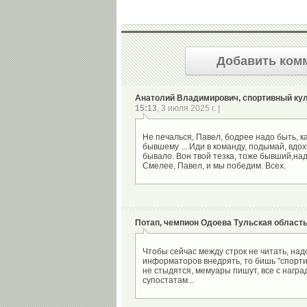
Добавить ком
Анатолий Владимирович, спортивный куль
15:13
, 3 июля 2025 г. |
Не печалься, Павел, бодрее надо быть, 
бывшему ... Иди в команду, подымай, вдох
бывало. Вон твой тезка, тоже бывший,над
Потап, чемпион Одоева Тульская област
Чтобы сейчас между строк не читать, на
информаторов внедрять, то бишь "спорти
не стыдятся, мемуары пишут, все с нагр