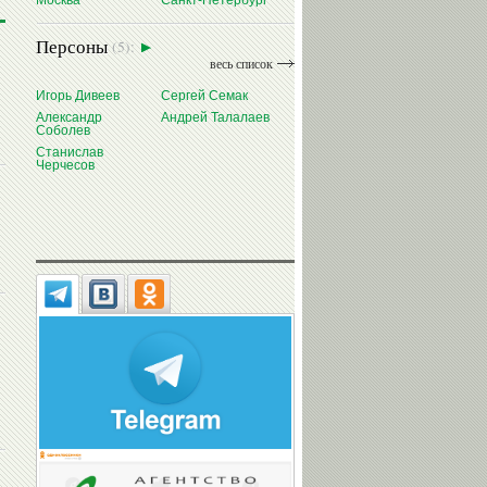
Москва
Санкт-Петербург
Персоны
(5):
весь список
Игорь Дивеев
Сергей Семак
Александр
Андрей Талалаев
Соболев
Станислав
Черчесов