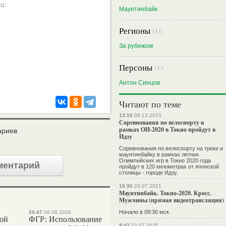
ии:
Маунтинбайк
Регионы
(1):
За рубежом
Персоны
(1):
Антон Синцов
Читают по теме
13:10
09.12.2015
Соревнования по велоспорту в
рамках ОИ-2020 в Токио пройдут в
ариев
Идзу
Соревнования по велоспорту на треке и
маунтинбайку в рамках летних
Олимпийских игр в Токио 2020 года
ментарий
пройдут в 120 километрах от японской
столицы - городе Идзу.
10:30
26.07.2021
Маунтинбайк. Токио-2020. Кросс.
Мужчины (прямая видеотрансляция)
Начало в 09:30 мск
20:47
06.08.2026
вой
ФГР: Использование
9:42
22.07.2025