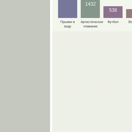
1432
538
Прыжки в
Артистическое
Футбол
В
воду
плавание