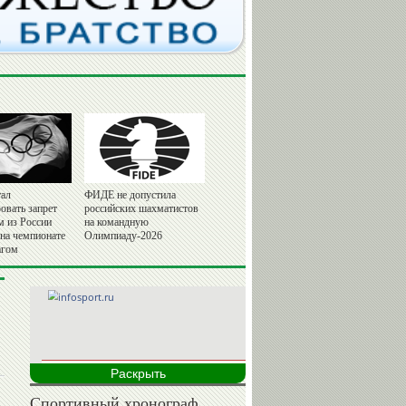
ал
ФИДЕ не допустила
овать запрет
российских шахматистов
м из России
на командную
 на чемпионате
Олимпиаду-2026
агом
Раскрыть
Спортивный хронограф