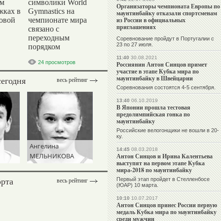
ом
символики World
Организаторы чемпионата Европы по
жках в
Gymnastics на
маунтинбайку отказали спортсменам
ровой
чемпионате мира
из России в официальных
приглашениях
связано с
переходным
Соревнование пройдут в Португалии с
23 по 27 июля.
порядком
11:40
30.08.2021
24 просмотров
Россиянин Антон Синцов примет
участие в этапе Кубка мира по
маунтинбайку в Швейцарии
сегодня
весь рейтинг
Соревнования состоятся 4-5 сентября.
13:40
06.10.2019
В Японии прошла тестовая
предолимпийская гонка по
маунтинбайку
Российские велогонщики не вошли в 20-
ку.
Ангелина
14:45
08.03.2018
МЕЛЬНИКОВА
Антон Синцов и Ирина Калентьева
выступят на первом этапе Кубка
мира-2018 по маунтинбайку
орта
Первый этап пройдет в Стелленбосе
весь рейтинг
(ЮАР) 10 марта.
10:10
10.07.2017
Антон Синцов принес России первую
медаль Кубка мира по маунтинбайку
среди мужчин