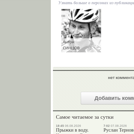
Узнать больше о персонах из публикац
Антон
СИНЦОВ
нет коммент
Добавить ком
Самое читаемое за сутки
18:45
06.08.2026
7:02
07.08.2026
Прыжки в воду.
Руслан Терно