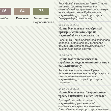
Российский велогонщик Антон Синцов
завоевал бронзовую медаль в
олимпийской дисциплине кросс-кантри
106
84
75
на четвёртом этапе Кубка мира по
маунтинбайку, который проходит в
олейбол
Плавание
Гимнастика
Ленцерхайде (Швейцария).
художественная
16:10
05.09.2015
Ирина Калентьева - серебряный
призер чемпионата мира по
маунтинбайку в кросс-кантри
Россиянка Ирина Калентьева завоевала
серебро на проходящем в Андорре
чемпионате мира по маунтинбайку в
дисциплине кросс-кантри.
16:53
06.09.2014
Ирина Калентьева завоевала
серебряную медаль чемпионата мира
по маунтинбайку
Российская спортсменка Ирина
Калентьева завоевала серебро в кросс-
кантри на чемпионате мира по
маунтинбайку, который проходит в
Норвегии.
14:27
06.06.2014
Ирина Калентьева: "Хорошо знаю
трассу в немецком Санкт-Венделе"
Призер Олимпийских игр по
маунтинбайку рассказала об
особенностях трассы в немецком
Санкт-Венделе, где проходит чемпионат