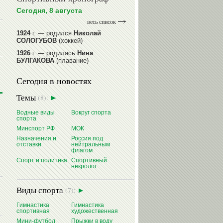
Сегодня, 8 августа
весь список
1924
г. — родился
Николай
СОЛОГУБОВ
(хоккей)
1926
г. — родилась
Нина
БУЛГАКОВА
(плавание)
1941
г. — родилась
Равиля
Сегодня в новостях
ПРОКОПЕНКО (САЛИМОВА)
(баскетбол)
Темы
(8):
1964
г. — родился
Николай
ЖУРАВСКИЙ
(гребля на байдарках
Водные виды
Вокруг спорта
и каноэ)
спорта
1964
г. — родился
Юрий ХМЫЛЕВ
Минспорт РФ
МОК
(хоккей)
Назначения и
Россия под
отставки
нейтральным
читать далее
флагом
Спорт и политика
Спортивный
некролог
Виды спорта
(7):
Гимнастика
Гимнастика
спортивная
художественная
Мини-футбол
Прыжки в воду