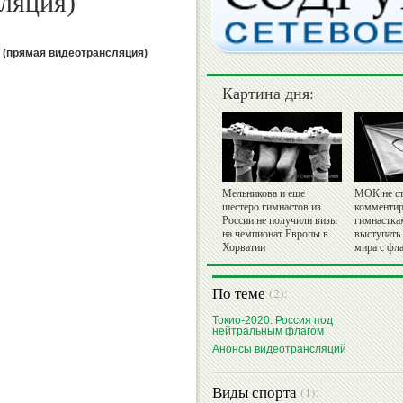
ляция)
ы (прямая видеотрансляция)
Картина дня:
Мельникова и еще
МОК не ст
шестеро гимнастов из
комментир
России не получили визы
гимнастка
на чемпионат Европы в
выступать
Хорватии
мира с фл
По теме
(2):
Токио-2020. Россия под
нейтральным флагом
Анонсы видеотрансляций
Виды спорта
(1):