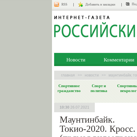
Под
RSS
Добавить в закладки
Новости
Комментарии
главная
>>
новости
>>
маунтинбайк. т
Спортивное
Спорт и
Спортивн
гражданство
политика
некролог
10:30
26.07.2021
Маунтинбайк.
Токио-2020. Кросс