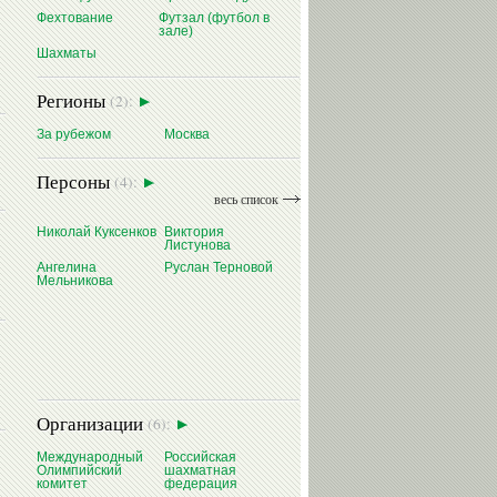
Фехтование
Футзал (футбол в
зале)
Шахматы
Регионы
(2):
За рубежом
Москва
Персоны
(4):
весь список
Николай Куксенков
Виктория
Листунова
Ангелина
Руслан Терновой
Мельникова
Организации
(6):
Международный
Российская
Олимпийский
шахматная
комитет
федерация