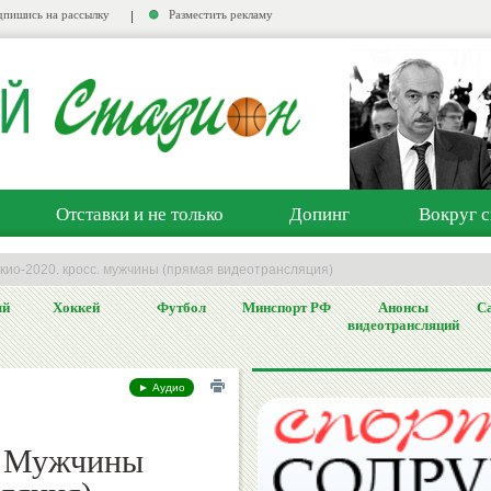
пишись на рассылку
Разместить рекламу
Отставки и не только
Допинг
Вокруг с
окио-2020. кросс. мужчины (прямая видеотрансляция)
ый
Хоккей
Футбол
Минспорт РФ
Анонсы
Са
видеотрансляций
► Аудио
. Мужчины