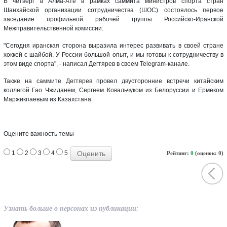
В четверг в Алма-Ате в рамках саммита министров спорта стран
Шанхайской организации сотрудничества (ШОС) состоялось первое
заседание профильной рабочей группы Российско-Иранской
Межправительственной комиссии.
"Сегодня иранская сторона выразила интерес развивать в своей стране
хоккей с шайбой. У России большой опыт, и мы готовы к сотрудничеству в
этом виде спорта", - написал Дегтярев в своем Telegram-канале.
Также на саммите Дегтярев провел двусторонние встречи китайским
коллегой Гао Чжиданем, Сергеем Ковальчуком из Белоруссии и Ермеком
Маржикпаевым из Казахстана.
Оцените важность темы
1
2
3
4
5
Рейтинг:
0
(оценок: 0)
Узнать больше о персонах из публикации: