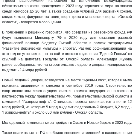
"Проект распоряжения направлен на выполнение международных
обязательств в части проведения в 2023 году первенства мира по хоккею
среди юниоров до 20 лет, а также создание условий для развития хоккея,
следж-хоккея, фигурного катания, шорт-трека и массового спорта в Омской
области", - говорится в сообщении.
В пояснении к решению говорится, что средства из резервного фонда РФ
будут выделены Минспорту РФ в 2020 году для оказания разовой
финансовой помощи бюджету Омской области в рамках госпрограммы
"Развитие физической культуры и спорта". Размер софинансирования на
этот год не уточняется, но на сайте омского отделения "Единой России" со
ссылкой на депутата Госдумы от Омской области Александра Жукова
ранее сообщалось, что на строительство ледового дворца планировалось
выделить 2,4 млрд рублей.
Новый ледовый дворец возводится на месте "Арены-Омск", которая была
признана аварийной и снесена в сентябре 2019 года. Строительство
спортивного комплекса осуществляется в рамках государственно-частного
партнерства между правительством РФ, правительством Омской области и
компанией "Газпром-нефть". Стоимость проекта оценивается в почти 12
млрд рублей, из которых 5 млрд выделит федеральный бюджет, 6,2 млрд -
"Газпром-нефть" и около 650 млн рублей - Омская область.
Молодежный чемпионат мира пройдет в Омске и Новосибирске в 2023 году.
Также правительство РФ одобрило внесение изменений в распределение