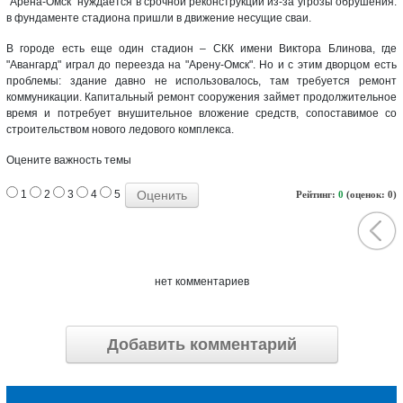
"Арена-Омск" нуждается в срочной реконструкции из-за угрозы обрушения:
в фундаменте стадиона пришли в движение несущие сваи.
В городе есть еще один стадион – СКК имени Виктора Блинова, где
"Авангард" играл до переезда на "Арену-Омск". Но и с этим дворцом есть
проблемы: здание давно не использовалось, там требуется ремонт
коммуникации. Капитальный ремонт сооружения займет продолжительное
время и потребует внушительное вложение средств, сопоставимое со
строительством нового ледового комплекса.
Оцените важность темы
1
2
3
4
5
Рейтинг:
0
(оценок: 0)
нет комментариев
Добавить комментарий