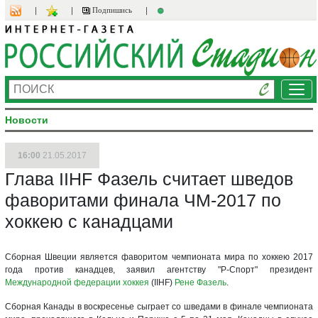
Подпишись
Ме
Новости
16:00
21.05.2017
Глава IIHF Фазель считает шведов
фаворитами финала ЧМ-2017 по
хоккею с канадцами
Сборная Швеции является фаворитом чемпионата мира по хоккею 2017
года против канадцев, заявил агентству "Р-Спорт" президент
Международной федерации хоккея
(IIHF)
Рене Фазель
.
Сборная Канады в воскресенье сыграет со шведами в финале чемпионата