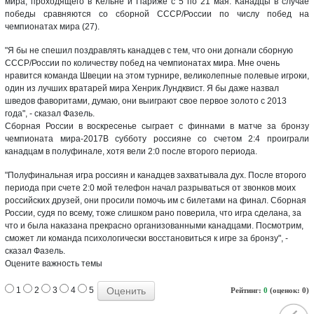
мира, проходящего в Кельне и Париже с 5 по 21 мая. Канадцы в случае
победы сравняются со сборной СССР/России по числу побед на
чемпионатах мира (27).
"Я бы не спешил поздравлять канадцев с тем, что они догнали сборную
СССР/России по количеству побед на чемпионатах мира. Мне очень
нравится команда Швеции на этом турнире, великолепные полевые игроки,
один из лучших вратарей мира Хенрик Лундквист. Я бы даже назвал
шведов фаворитами, думаю, они выиграют свое первое золото с 2013
года", - сказал Фазель.
Сборная России в воскресенье сыграет с финнами в матче за бронзу
чемпионата мира-2017В субботу россияне со счетом 2:4 проиграли
канадцам в полуфинале, хотя вели 2:0 после второго периода.
"Полуфинальная игра россиян и канадцев захватывала дух. После второго
периода при счете 2:0 мой телефон начал разрываться от звонков моих
российских друзей, они просили помочь им с билетами на финал. Сборная
России, судя по всему, тоже слишком рано поверила, что игра сделана, за
что и была наказана прекрасно организованными канадцами. Посмотрим,
сможет ли команда психологически восстановиться к игре за бронзу", -
сказал Фазель.
Оцените важность темы
1
2
3
4
5
Рейтинг:
0
(оценок: 0)