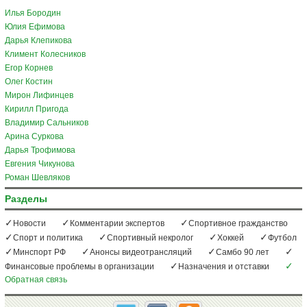
Илья Бородин
Юлия Ефимова
Дарья Клепикова
Климент Колесников
Егор Корнев
Олег Костин
Мирон Лифинцев
Кирилл Пригода
Владимир Сальников
Арина Суркова
Дарья Трофимова
Евгения Чикунова
Роман Шевляков
Разделы
Новости
Комментарии экспертов
Спортивное гражданство
Спорт и политика
Спортивный некролог
Хоккей
Футбол
Минспорт РФ
Анонсы видеотрансляций
Самбо 90 лет
Финансовые проблемы в организации
Назначения и отставки
Обратная связь