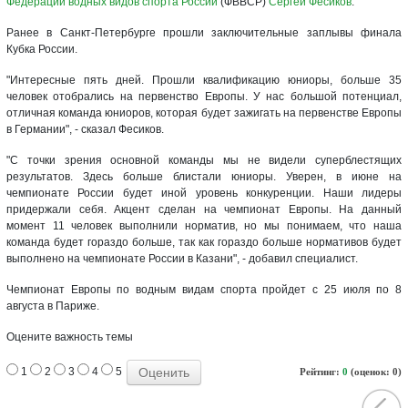
Федерации водных видов спорта России
(ФВВСР)
Сергей Фесиков
.
Ранее в Санкт-Петербурге прошли заключительные заплывы финала
Кубка России.
"Интересные пять дней. Прошли квалификацию юниоры, больше 35
человек отобрались на первенство Европы. У нас большой потенциал,
отличная команда юниоров, которая будет зажигать на первенстве Европы
в Германии", - сказал Фесиков.
"С точки зрения основной команды мы не видели суперблестящих
результатов. Здесь больше блистали юниоры. Уверен, в июне на
чемпионате России будет иной уровень конкуренции. Наши лидеры
придержали себя. Акцент сделан на чемпионат Европы. На данный
момент 11 человек выполнили норматив, но мы понимаем, что наша
команда будет гораздо больше, так как гораздо больше нормативов будет
выполнено на чемпионате России в Казани", - добавил специалист.
Чемпионат Европы по водным видам спорта пройдет с 25 июля по 8
августа в Париже.
Оцените важность темы
1
2
3
4
5
Рейтинг:
0
(оценок: 0)