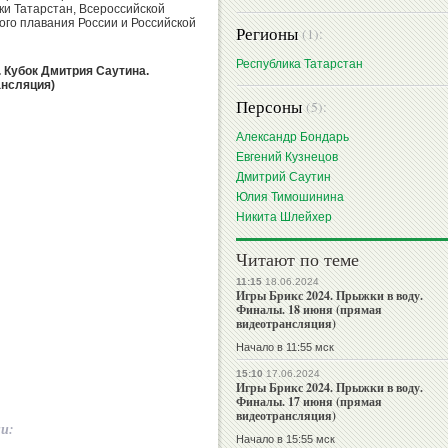
ки Татарстан, Всероссийской
го плавания России и Российской
Регионы
(1):
Республика Татарстан
. Кубок Дмитрия Саутина.
ансляция)
Персоны
(5):
Александр Бондарь
Евгений Кузнецов
Дмитрий Саутин
Юлия Тимошинина
Никита Шлейхер
Читают по теме
11:15
18.06.2024
Игры Брикс 2024. Прыжки в воду.
Финалы. 18 июня (прямая
видеотрансляция)
Начало в 11:55 мск
15:10
17.06.2024
Игры Брикс 2024. Прыжки в воду.
Финалы. 17 июня (прямая
видеотрансляция)
ии:
Начало в 15:55 мск