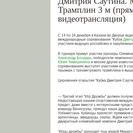
Дмитрия Саутина.
Трамплин 3 м (пря
видеотрансляция)
C 14 по 16 декабря в Казани во Дворце вод
международные соревнования "Кубок
Дмит
участием ведущих российских и зарубежных
В турнире примут участие призеры Олимпи
Александр Бондарь
, победители чемпиона
Юлия Тимошинина
и многие другие известны
соревнованиях выступят участники из 9 стр
прыжках с трехметрового трамплина и вышк
Церемония открытия "Кубка Дмитрия Саутин
— Третий этап "Игр Дружбы" должен получ
Недостающая нашим спортсменам междунар
придет, даже вместе с интересными предс
команду Венесуэлы, приедут наши друзья и
Узбекистана. Кубинцы прилетят прямиком с
аргентинцы, эквадорцы, сербы. Ждем насто
двукратный олимпийский чемпион Дмитрий 
"Игры дружбы" проходят под эгидой Минист