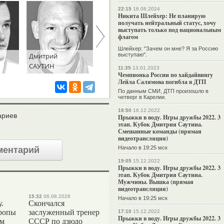
22:15
16.06.2024
Никита Шлейхер: Не планирую
получать нейтральный статус, хочу
выступать только под национальным
флагом
Шлейхер: "Зачем он мне? Я за Россию
Дмитрий
Юлия
Никита
выступаю".
САУТИН
ТИМОШИНИНА
ШЛЕЙХЕР
11:35
13.01.2023
Чемпионка России по хайдайвингу
Лейла Салямова погибла в ДТП
По данным СМИ, ДТП произошло в
четверг в Карелии.
18:50
16.12.2022
ариев
Прыжки в воду. Игры дружбы 2022. 3
этап. Кубок Дмитрия Саутина.
Смешанные команды (прямая
видеотрансляция)
Начало в 19:25 мск
ментарий
19:05
15.12.2022
Прыжки в воду. Игры дружбы 2022. 3
этап. Кубок Дмитрия Саутина.
Мужчины. Вышка (прямая
видеотрансляция)
15:32
06.08.2026
Начало в 19:25 мск
.
Скончался
ропы
заслуженный тренер
17:10
15.12.2022
Прыжки в воду. Игры дружбы 2022. 3
ым
СССР по дзюдо