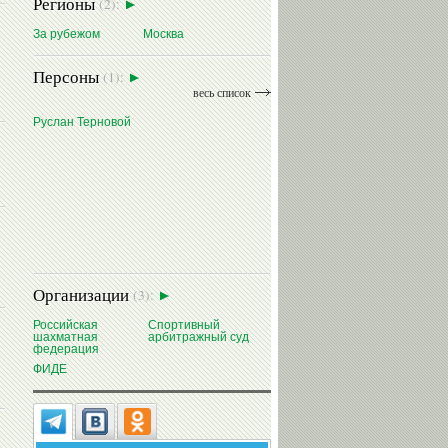
Регионы
(2):
За рубежом
Москва
Персоны
(1):
весь список
Руслан Терновой
Организации
(3):
Российская
Спортивный
шахматная
арбитражный суд
федерация
ФИДЕ