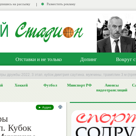
пишись на рассылку
Разместить рекламу
Отставки и не только
Допинг
Вокруг с
игры дружбы 2022. 3 этап. кубок дмитрия саутина. мужчины. трамплин 3 м (п
ый
Хоккей
Футбол
Минспорт РФ
Анонсы
Са
видеотрансляций
► Аудио
ры
п. Кубок