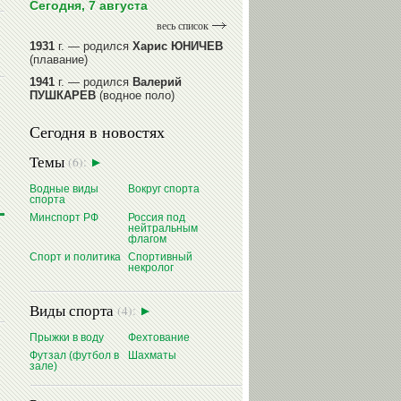
Сегодня, 7 августа
весь список
1931
г. — родился
Харис ЮНИЧЕВ
(плавание)
1941
г. — родился
Валерий
ПУШКАРЕВ
(водное поло)
1947
г. — родился
Валерий
Сегодня в новостях
ИЛЬИНЫХ
(гимнастика спортивная)
1954
г. — родился
Валерий
Темы
(6):
ГАЗЗАЕВ
(футбол)
1956
Водные виды
г. — родился
Вокруг спорта
Владимир
спорта
РЫБАКОВ
(легкая атлетика)
Минспорт РФ
Россия под
нейтральным
читать далее
флагом
Спорт и политика
Спортивный
некролог
Виды спорта
(4):
Прыжки в воду
Фехтование
Футзал (футбол в
Шахматы
зале)