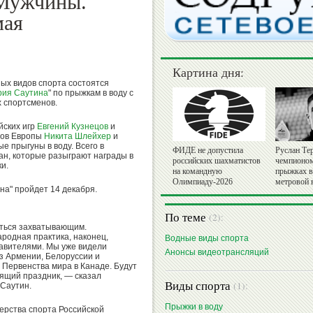
 Мужчины.
мая
Картина дня:
ных видов спорта состоятся
рия Саутина
" по прыжкам в воду с
 спортсменов.
йских игр
Евгений Кузнецов
и
тов Европы
Никита Шлейхер
и
е прыгуны в воду. Всего в
ФИДЕ не допустила
Руслан Те
ан, которые разыграют награды в
российских шахматистов
чемпионом
и.
на командную
прыжках в 
Олимпиаду-2026
метровой
а" пройдет 14 декабря.
По теме
(2):
иться захватывающим.
одная практика, наконец,
Водные виды спорта
тавителями. Мы уже видели
Анонсы видеотрансляций
з Армении, Белоруссии и
 Первенства мира в Канаде. Будут
ящий праздник, — сказал
Виды спорта
(1):
Саутин.
Прыжки в воду
ерства спорта Российской