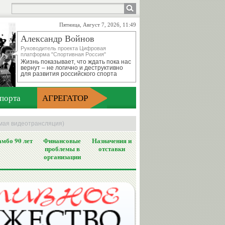
Пятница, Август 7, 2026, 11:49
Александр Войнов
Руководитель проекта Цифровая
платформа "Спортивная Россия"
Жизнь показывает, что ждать пока нас
вернут – не логично и деструктивно
для развития российского спорта
порта
АГРЕГАТОР
рямая видеотрансляция)
мбо 90 лет
Финансовые
Назначения и
проблемы в
отставки
организации