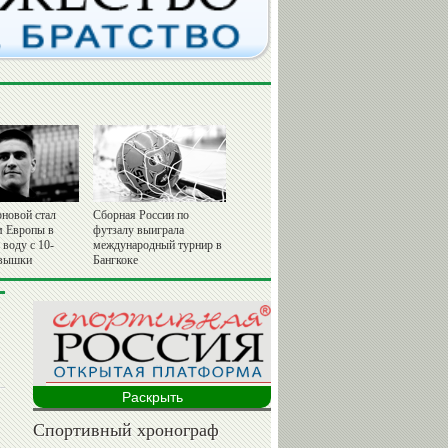
рновой стал
Сборная России по
 Европы в
футзалу выиграла
воду с 10-
международный турнир в
 вышки
Бангкоке
Раскрыть
Спортивный хронограф