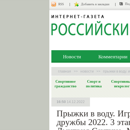
Под
RSS
Добавить в закладки
Новости
Комментарии
главная
>>
новости
>>
прыжки в воду. 
Спортивное
Спорт и
Спортивн
гражданство
политика
некролог
16:50
14.12.2022
Прыжки в воду. Иг
дружбы 2022. 3 эта