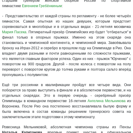
старшим тренером женской сборной России по спортивной
гимнастике
Евгением Гребёнкиным
:
- Представительство от каждой страны по регламенту - не более четырёх
гимнасток. Самая опытная из наших девушек, которым предстоит
соревноваться в многоборье и в отдельных видах - 21-летняя москвичка
Мария Пасека
. Пятикратный призёр Олимпийских игр будет "отбираться" в
финал только в опорных прыжках. Именно на этом снаряде она
становилась и чемпионкой континента, и чемпионкой мира. Завоёвывала
бронзу на Играх-2012 и серебро в прошлом году на Олимпиаде в Рио. Она
владеет двумя разными и почти равноценными по сложности прыжками,
что является главным фактором успеха. Один из них - прыжок "Юрченко" с
поворотом на 900 градусов. Другой - после колеса с поворотом на полу
переворот с поворотом кругом до толчка руками и полтора сальто вперёд
прогнувшись с полувинтом.
Ещё три россиянки в квалификации пройдут все четыре вида. Они
поборются за право выступить в финале и в абсолютном первенстве, и на
отдельных снарядах. Это в первую очередь - серебряный призёр
Олимпиады в командном первенстве 16-летняя
Ангелина Мельникова
из
Воронежа. После Рио она постепенно восстанавливала былую форму и
была включена в состав команды решением тренерского совета на
заключительном этапе подготовки к этому чемпионату.
Ровесница Мельниковой, абсолютная чемпионка страны из Пензы
Наталья Капитонова
, впервые примет участие в официальном