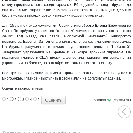
международном старте среди взрослых. Её ведущий снаряд - брусья, где
она выполняет упражнение с "базой" сложности в шесть и две десятых
балла - самой высокой среди нынешних подруг по команде.
Для 15-летней вице-чемпионки России в многоборье
Елены Ерёминой
из
Санкт-Петербурга участие во "взрослом" чемпионате континента - тоже
дебют. Год назад она стала абсолютной чемпионкой юниорского
первенства Европы. За год она значительно усложнила свою программу.
На брусьях разучила и включила в упражнение элемент "Набиевой".
Завершает упражнения на бревне и на ковре тройным пируэтом. На
недавнем турнире в США Ерёмина допустила падения при выполнении
упражнения на бревне, но она обретает опыт от старта к старту.
Все три наших гимнастки имеют примерно равные шансы на успех в
многоборье. Главное - выступить в свою силу и не допускать падений.
Оцените важность темы
1
2
3
4
5
Рейтинг:
4,6
(оценок: 48)
Узнать больше о персонах из публикации: