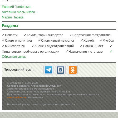
Евгений Гребенкин
Ангелина Мельникова
Мария Пасека
Разделы
Новости
Комментарии экспертов
Спортивное гражданство
Спорт и политика
Спортивный некролог
Хоккей
Футбол
Минспорт РФ
Анонсы видеотрансляций
Самбо 90 лет
Финансовые проблемы в организации
Назначения и отставки
Обратная связь
Присоединяйтесь →
©
Стадион ®, 1998-2026
Сетевое издание "Российский Стадион"
Зарегистрировано в Роскомнадзоре
Свидетельство о регистрации Эл № ФС77-65333
При полном или частичном использовании материалов гиперссылка на
www.stadium.ru
обязательна
Настоящий ресурс может содержать материалы 16+