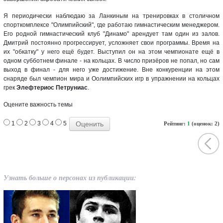
Я периодически наблюдаю за Ланкиным на тренировках в столичном
спорткомплексе "Олимпийский", где работаю гимнастическим менеджером.
Его родной гимнастический клуб "Динамо" арендует там один из залов.
Дмитрий постоянно прогрессирует, усложняет свои программы. Время на
их "обкатку" у него ещё будет. Выступил он на этом чемпионате ещё в
одном субботнем финале - на кольцах. В число призёров не попал, но сам
выход в финал - для него уже достижение. Вне конкуренции на этом
снаряде был чемпион мира и Оолимпийских игр в упражнении на кольцах
грек
Элефтериос Петруниас
.
Оцените важность темы
1
2
3
4
5
Рейтинг:
1
(оценок: 2)
Узнать больше о персонах из публикации: