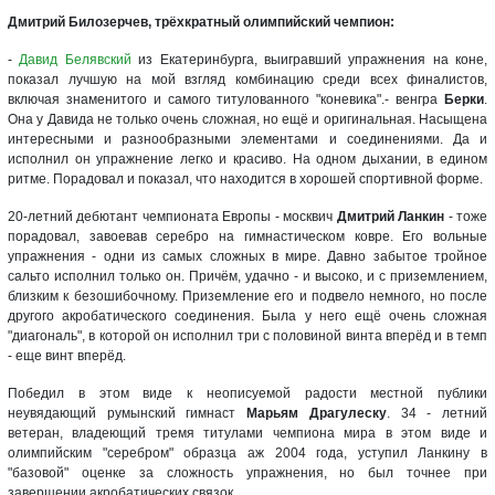
Дмитрий Билозерчев, трёхкратный олимпийский чемпион:
-
Давид Белявский
из Екатеринбурга, выигравший упражнения на коне,
показал лучшую на мой взгляд комбинацию среди всех финалистов,
включая знаменитого и самого титулованного "коневика".- венгра
Берки
.
Она у Давида не только очень сложная, но ещё и оригинальная. Насыщена
интересными и разнообразными элементами и соединениями. Да и
исполнил он упражнение легко и красиво. На одном дыхании, в едином
ритме. Порадовал и показал, что находится в хорошей спортивной форме.
20-летний дебютант чемпионата Европы - москвич
Дмитрий Ланкин
- тоже
порадовал, завоевав серебро на гимнастическом ковре. Его вольные
упражнения - одни из самых сложных в мире. Давно забытое тройное
сальто исполнил только он. Причём, удачно - и высоко, и с приземлением,
близким к безошибочному. Приземление его и подвело немного, но после
другого акробатического соединения. Была у него ещё очень сложная
"диагональ", в которой он исполнил три с половиной винта вперёд и в темп
- еще винт вперёд.
Победил в этом виде к неописуемой радости местной публики
неувядающий румынский гимнаст
Марьям Драгулеску
. 34 - летний
ветеран, владеющий тремя титулами чемпиона мира в этом виде и
олимпийским "серебром" образца аж 2004 года, уступил Ланкину в
"базовой" оценке за сложность упражнения, но был точнее при
завершении акробатических связок.