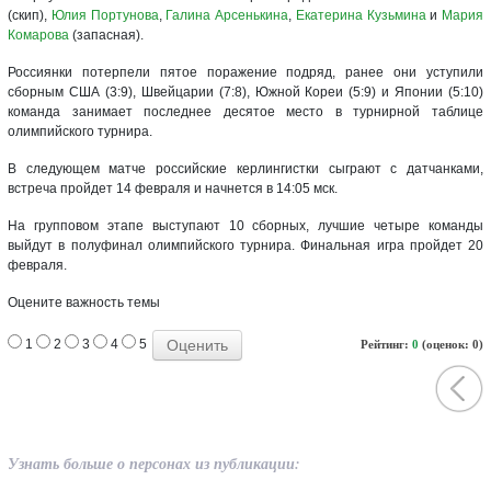
(скип),
Юлия Портунова
,
Галина Арсенькина
,
Екатерина Кузьмина
и
Мария
Комарова
(запасная).
Россиянки потерпели пятое поражение подряд, ранее они уступили
сборным США (3:9), Швейцарии (7:8), Южной Кореи (5:9) и Японии (5:10)
команда занимает последнее десятое место в турнирной таблице
олимпийского турнира.
В следующем матче российские керлингистки сыграют с датчанками,
встреча пройдет 14 февраля и начнется в 14:05 мск.
На групповом этапе выступают 10 сборных, лучшие четыре команды
выйдут в полуфинал олимпийского турнира. Финальная игра пройдет 20
февраля.
Оцените важность темы
1
2
3
4
5
Рейтинг:
0
(оценок: 0)
Узнать больше о персонах из публикации: