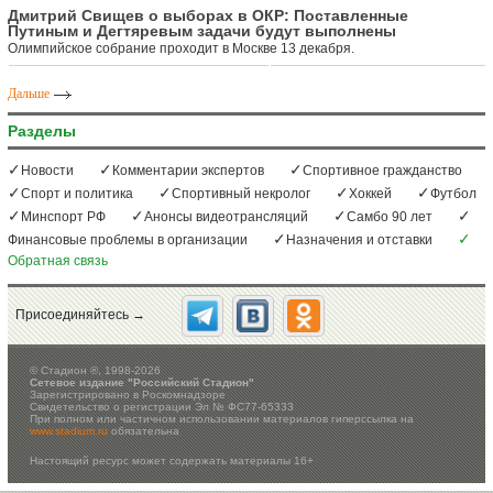
Дмитрий Свищев о выборах в ОКР: Поставленные
Путиным и Дегтяревым задачи будут выполнены
Олимпийское собрание проходит в Москве 13 декабря.
Дальше
Разделы
Новости
Комментарии экспертов
Спортивное гражданство
Спорт и политика
Спортивный некролог
Хоккей
Футбол
Минспорт РФ
Анонсы видеотрансляций
Самбо 90 лет
Финансовые проблемы в организации
Назначения и отставки
Обратная связь
Присоединяйтесь →
©
Стадион ®, 1998-2026
Сетевое издание "Российский Стадион"
Зарегистрировано в Роскомнадзоре
Свидетельство о регистрации Эл № ФС77-65333
При полном или частичном использовании материалов гиперссылка на
www.stadium.ru
обязательна
Настоящий ресурс может содержать материалы 16+