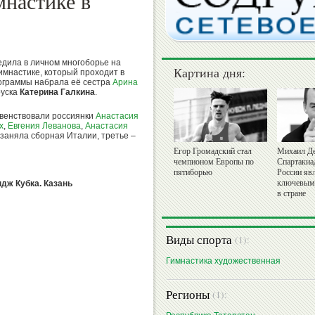
мнастике в
дила в личном многоборье на
Картина дня:
имнастике, который проходит в
рограммы набрала её сестра
Арина
руска
Катерина Галкина
.
рвенствовали россиянки
Анастасия
х
,
Евгения Леванова
,
Анастасия
 заняла сборная Италии, третье –
Егор Громадский стал
Михаил Де
чемпионом Европы по
Спартакиа
пятиборью
России яв
ключевым
дж Кубка. Казань
в стране
Виды спорта
(1):
Гимнастика художественная
Регионы
(1):