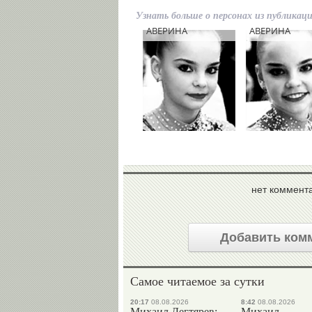
Узнать больше о персонах из публикац
Арина
Дина
АВЕРИНА
АВЕРИНА
нет коммент
Добавить ком
Самое читаемое за сутки
20:17
08.08.2026
8:42
08.08.2026
Михаил Дегтярев:
Михаил