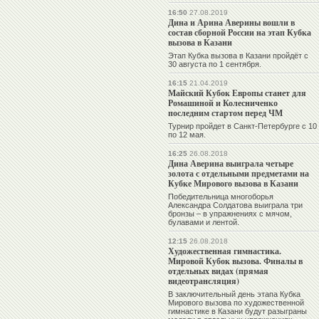
16:50
27.08.2019
Дина и Арина Аверины вошли в
состав сборной России на этап Кубка
вызова в Казани
Этап Кубка вызова в Казани пройдёт с
30 августа по 1 сентября.
16:15
21.04.2019
Майский Кубок Европы станет для
Ромашиной и Колесниченко
последним стартом перед ЧМ
Турнир пройдет в Санкт-Петербурге с 10
по 12 мая.
16:25
26.08.2018
Дина Аверина выиграла четыре
золота с отдельными предметами на
Кубке Мирового вызова в Казани
Победительница многоборья
Александра Солдатова выиграла три
бронзы – в упражнениях с мячом,
булавами и лентой.
12:15
26.08.2018
Художественная гимнастика.
Мировой Кубок вызова. Финалы в
отдельных видах (прямая
видеотрансляция)
В заключительный день этапа Кубка
Мирового вызова по художественной
гимнастике в Казани будут разыграны