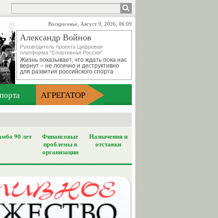
Воскресенье, Август 9, 2026, 06:09
Александр Войнов
Руководитель проекта Цифровая
платформа "Спортивная Россия"
Жизнь показывает, что ждать пока нас
вернут – не логично и деструктивно
для развития российского спорта
порта
АГРЕГАТОР
мбо 90 лет
Финансовые
Назначения и
проблемы в
отставки
организации