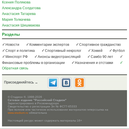
Ксения Полякова
Александра Солдатова
Анастасия Татарева
Мария Толкачева
Анастасия Шишмакова
Разделы
Новости
Комментарии экспертов
Спортивное гражданство
Спорт и политика
Спортивный некролог
Хоккей
Футбол
Минспорт РФ
Анонсы видеотрансляций
Самбо 90 лет
Финансовые проблемы в организации
Назначения и отставки
Обратная связь
Присоединяйтесь →
©
Стадион ®, 1998-2026
Сетевое издание "Российский Стадион"
Зарегистрировано в Роскомнадзоре
Свидетельство о регистрации Эл № ФС77-65333
При полном или частичном использовании материалов гиперссылка на
www.stadium.ru
обязательна
Настоящий ресурс может содержать материалы 16+