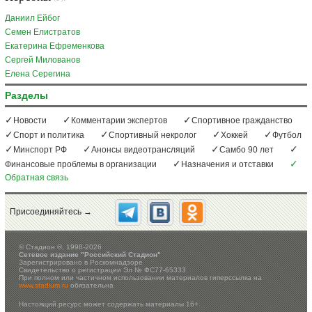
Даниил Ейбог
Семен Елистратов
Екатерина Ефременкова
Сергей Милованов
Елена Серегина
Разделы
Новости
Комментарии экспертов
Спортивное гражданство
Спорт и политика
Спортивный некролог
Хоккей
Футбол
Минспорт РФ
Анонсы видеотрансляций
Самбо 90 лет
Финансовые проблемы в организации
Назначения и отставки
Обратная связь
Присоединяйтесь →
©
Стадион ®, 1998-2026
Сетевое издание "Российский Стадион"
Зарегистрировано в Роскомнадзоре
Свидетельство о регистрации Эл № ФС77-65333
При полном или частичном использовании материалов гиперссылка на
www.stadium.ru
обязательна
Настоящий ресурс может содержать материалы 16+