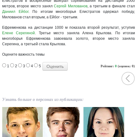
Елистратов в воскресенье выиграл соревнования на дистанции 1000
метров, второе место занял
Сергей Милованов
, а третьим в финале стал
Даниил Ейбог
. По итогам многоборья Елистратов одержал победу,
Милованов стал вторым, а Ейбог - третьим.
Ефременкова на дистанции 1000 м показала второй результат, уступив
Елене Серегиной
. Третье место заняла Алена Крылова. По итогам
многоборья Ефременкова завоевала золото, второе место заняла
Серегина, а третьей стала Крылова.
Оцените важность темы
1
2
3
4
5
Рейтинг:
0
(оценок: 0)
Узнать больше о персонах из публикации: